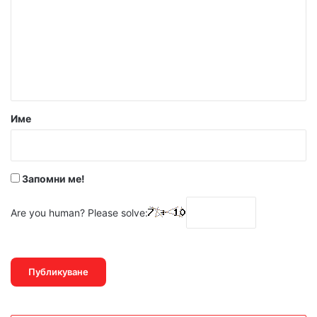
м
е
н
т
а
р
Име
:
*
Запомни ме!
Are you human? Please solve: