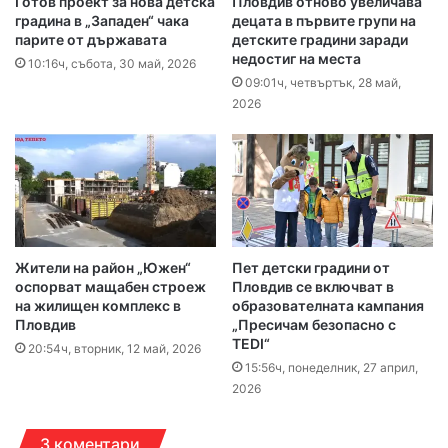
Готов проект за нова детска
Пловдив отново увеличава
градина в „Западен“ чака
децата в първите групи на
парите от държавата
детските градини заради
недостиг на места
10:16ч, събота, 30 май, 2026
09:01ч, четвъртък, 28 май,
2026
Жители на район „Южен“
Пет детски градини от
оспорват мащабен строеж
Пловдив се включват в
на жилищен комплекс в
образователната кампания
Пловдив
„Пресичам безопасно с
TEDI“
20:54ч, вторник, 12 май, 2026
15:56ч, понеделник, 27 април,
2026
3 коментари