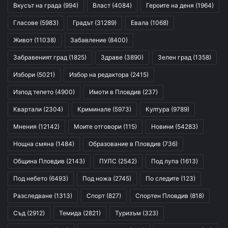
Вкусът на града
(994)
Власт
(4084)
Героите на деня
(1964)
Гласове
(5983)
Градът
(31289)
Евала
(1068)
Живот
(11038)
Забавление
(8400)
Забравеният град
(1825)
Здраве
(3890)
Зелен град
(1358)
Избори
(5021)
Избор на редактора
(2415)
Изпод тепето
(4900)
Имоти в Пловдив
(237)
Квартали
(2304)
Криминале
(5973)
Култура
(9789)
Мнения
(12142)
Моите отговори
(115)
Новини
(54283)
Нощна смяна
(1484)
Образование в Пловдив
(736)
Община Пловдив
(2143)
ПУЛС
(2542)
Под лупа
(1613)
Под небето
(6493)
Под ножа
(2745)
По следите
(123)
Разследване
(1313)
Спорт
(827)
Спортен Пловдив
(818)
Съд
(2912)
Темида
(2821)
Туризъм
(323)