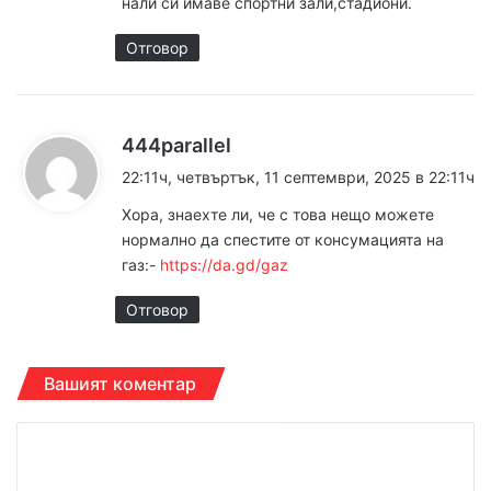
нали си имаве спортни зали,стадиони.
:
Отговор
к
444parallel
а
22:11ч, четвъртък, 11 септември, 2025 в 22:11ч
з
Хора, знаехте ли, че с това нещо можете
а
нормално да спестите от консумацията на
:
газ:-
https://da.gd/gaz
Отговор
Вашият коментар
К
о