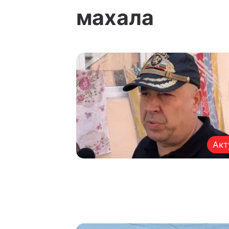
махала
Акт