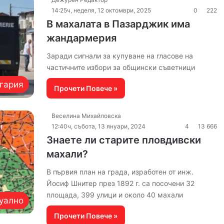
14:25ч, неделя, 12 октомври, 2025
0
222
В махалата в Пазарджик има
жандармерия
Заради сигнали за купуване на гласове на
частичните избори за общински съветници
гария
Прочети Повече »
Веселина Михайловска
12:40ч, събота, 13 януари, 2024
4
13 666
Знаете ли старите пловдивски
махали?
В първия план на града, изработен от инж.
Йосиф Шнитер през 1892 г. са посочени 32
площада, 399 улици и около 40 махали
уално
Прочети Повече »