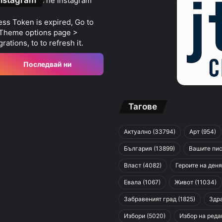
nstagram
The Instagram
ss Token is expired, Go to
 Theme options page >
grations, to to refresh it.
Последвай ни
Тагове
Актуално
(33794)
Арт
(954)
България
(13899)
Вашите пи
Власт
(4082)
Героите на деня
Евала
(1067)
Живот
(11034)
Забравеният град
(1825)
Здр
Избори
(5020)
Избор на реда