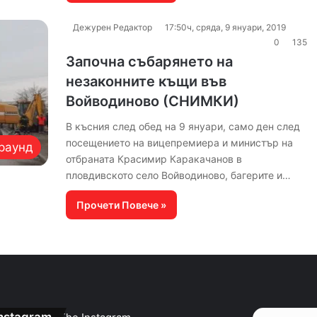
Дежурен Редактор
17:50ч, сряда, 9 януари, 2019
0
135
Започна събарянето на
незаконните къщи във
Войводиново (СНИМКИ)
В късния след обед на 9 януари, само ден след
посещението на вицепремиера и министър на
раунд
отбраната Красимир Каракачанов в
пловдивското село Войводиново, багерите и…
Прочети Повече »