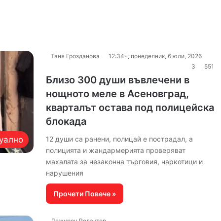
Таня Грозданова
12:34ч, понеделник, 6 юли, 2026
3
551
Близо 300 души въвлечени в
нощното меле в Асеновград,
кварталът остава под полицейска
блокада
уално
12 души са ранени, полицай е пострадал, а
полицията и жандармерията проверяват
махалата за незаконна търговия, наркотици и
нарушения
Прочети Повече »
Дежурен Редактор