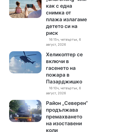
как с една
снимка от
плажа излагаме
детето си на
риск
16:15ч, четвъртък, 6
август, 2026
Хеликоптер се
включи в
гасенето на
пожара в
Пазарджишко
16:10ч, четвъртък, 6
август, 2026
Район „Северен“
продължава
премахването
на изоставени
коли