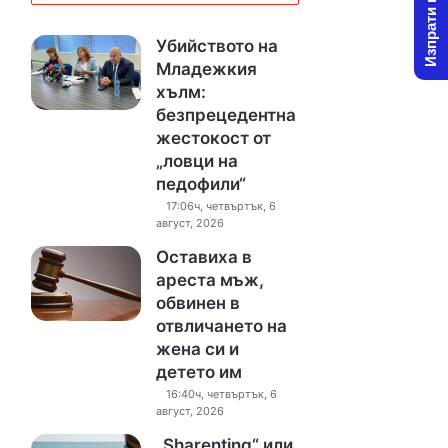
Изпрати новина
Убийството на
Младежкия
хълм:
безпрецедентна
жестокост от
„ловци на
педофили“
17:06ч, четвъртък, 6
август, 2026
Оставиха в
ареста мъж,
обвинен в
отвличането на
жена си и
детето им
16:40ч, четвъртък, 6
август, 2026
„Sharenting“ или