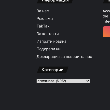
Информация
I
За нас
Acce
the
Реклама
Inte
TakTak
За контакти
Изпрати новина
Подкрепи ни
Декларация за поверителност
Категории
Категории