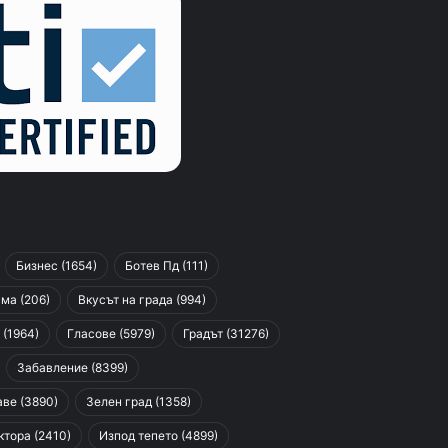
Бизнес
(1654)
Ботев Пд
(111)
сма
(206)
Вкусът на града
(994)
(1964)
Гласове
(5979)
Градът
(31276)
Забавление
(8399)
аве
(3890)
Зелен град
(1358)
ктора
(2410)
Изпод тепето
(4899)