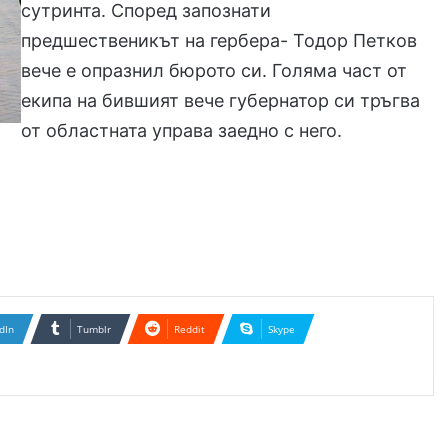
сутринта. Според запознати
предшественикът на гербера- Тодор Петков
вече е опразнил бюрото си. Голяма част от
екипа на бившият вече губернатор си тръгва
от областната управа заедно с него.
dIn
Tumblr
Reddit
Skype