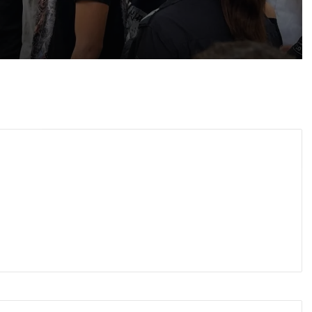
 2026
Убийството на Младежкия хълм: Делото за постоянния арест започна при закрити врати
густ, 2026
10 младежи от 14 до 17 г. са задържани за убийството на Младежкия хълм
густ, 2026
Образувано е дело за умишленото убийство на 37-годишния мъж край Младежкия хълм
, 2026
Версия: Убийството на Младежкия хълм заради сексуалната ориентация на жертвата