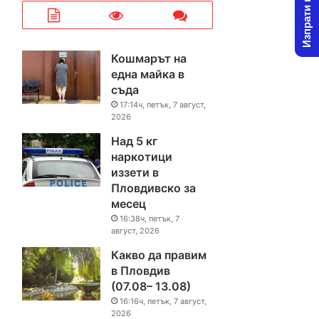
Изпрати новина
Кошмарът на
една майка в
съда
17:14ч, петък, 7 август,
2026
Над 5 кг
наркотици
иззети в
Пловдивско за
месец
16:38ч, петък, 7
август, 2026
Какво да правим
в Пловдив
(07.08– 13.08)
16:16ч, петък, 7 август,
2026