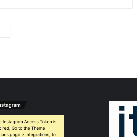
т, 2026
Проблемите в Младежкия център са били известни много преди проверката на Съвета на Европа
вгуст, 2026
„Екобус Пловдив“ с нов временен управител, дружеството отчита близо 250 хил. лева непокрита загуба
вгуст, 2026
Община Пловдив: Ще изпълним препоръките за Младежкия център
nstagram
026
След доклада на ЕК: Младежкият сектор също настоява за промени в Младежкия център в Пловдив
e Instagram Access Token is
pired, Go to the Theme
ions page > Integrations, to