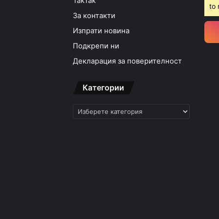
TakTak
12:31ч, петък, 31 юли, 2
to 
За контакти
Изпрати новина
Подкрепи ни
11:07ч, петък, 31 юли, 2
Декларация за поверителност
Категории
Категории