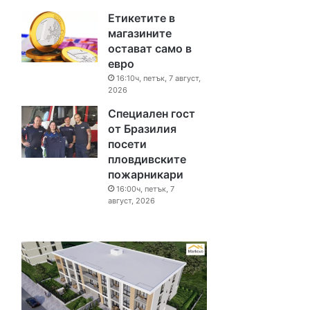
Етикетите в
магазините
остават само в
евро
16:10ч, петък, 7 август,
2026
Специален гост
от Бразилия
посети
пловдивските
пожарникари
16:00ч, петък, 7
август, 2026