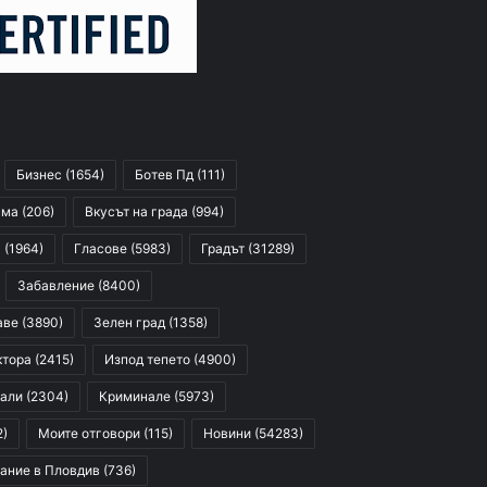
Бизнес
(1654)
Ботев Пд
(111)
сма
(206)
Вкусът на града
(994)
я
(1964)
Гласове
(5983)
Градът
(31289)
Забавление
(8400)
аве
(3890)
Зелен град
(1358)
ктора
(2415)
Изпод тепето
(4900)
али
(2304)
Криминале
(5973)
2)
Моите отговори
(115)
Новини
(54283)
ание в Пловдив
(736)