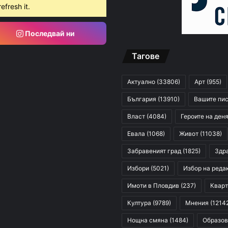
026
refresh it.
Съветът на Европа замрази Знака за качество на Младежкия център в Пловдив
Последвай ни
Тагове
026
Издирват 78-годишна жена със старческа деменция от Златитрап
Актуално
(33806)
Арт
(955)
България
(13910)
Вашите пи
Власт
(4084)
Героите на ден
Евала
(1068)
Живот
(11038)
Забравеният град
(1825)
Здр
Избори
(5021)
Избор на реда
Имоти в Пловдив
(237)
Кварт
Култура
(9789)
Мнения
(1214
Нощна смяна
(1484)
Образов