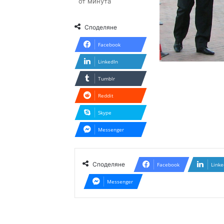
от минута
Споделяне
Facebook
LinkedIn
Tumblr
Reddit
Skype
Messenger
Споделяне
Facebook
Linke
Messenger