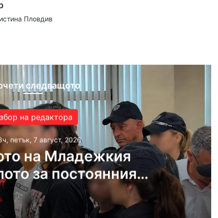
р
аистина Пловдив
ram
очети следващото
збор на редактора
8ч, петък, 7 август, 2026
ото на Младежкия
лото за постоянния
почна при закрити
врати