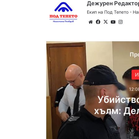
Дежурен Редакто
Екип на Под Тепето - Н
Website
Facebook
X
YouTube
Instag
Пр
И
12:0
Убийств
хълм: Де
арест за