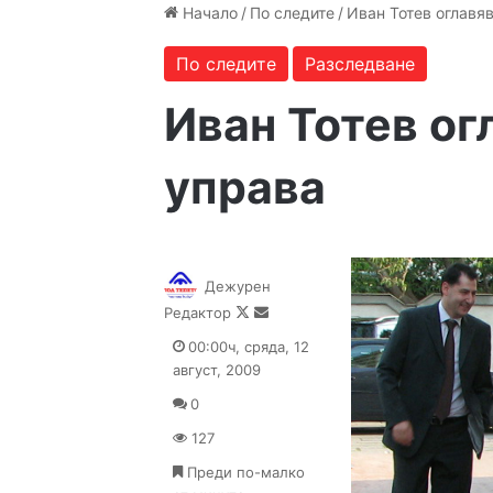
Начало
/
По следите
/
Иван Тотев оглавя
По следите
Разследване
Иван Тотев ог
управа
Дежурен
Follow
Send
Редактор
on
an
00:00ч, сряда, 12
X
email
август, 2009
0
127
Преди по-малко