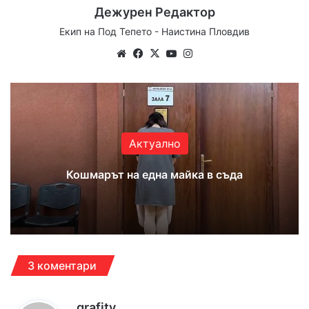
Дежурен Редактор
Екип на Под Тепето - Наистина Пловдив
We
Fa
X
Yo
Ins
bsi
ce
uT
tag
te
bo
ub
ra
ok
e
m
Актуално
Кошмарът на една майка в съда
3 коментари
к
grafity