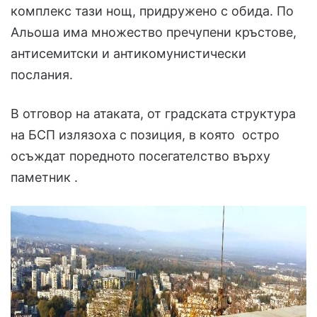
комплекс тази нощ, придружено с обида. По
Альоша има множество пречупени кръстове,
антисемитски и антикомунистически
послания.
В отговор на атаката, от градската структура
на БСП излязоха с позиция, в която остро
осъждат поредното посегателство върху
паметник .