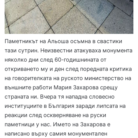
Паметникът на Альоша осъмна в свастики
тази сутрин. Неизвестни атакуваха монумента
няколко дни след 60-годишнината от
откриването му и ден след поредната критика
на говорителката на руското министерство на
външните работи Мария Захарова срещу
страната ни. Вчера тя нападна словесно
институциите в България заради липсата на
реакции след оскверняване на руски
паметници у нас. Името на Захарова е
написано върху самия монументален