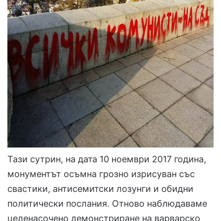
Тази сутрин, на дата 10 ноември 2017 година,
монументът осъмна грозно изрисуван със
свастики, антисемитски лозунги и обидни
политически послания. Отново наблюдаваме
целенасочено демонстриране на варварско