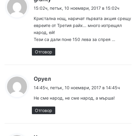
а
15:02ч, петък, 10 ноември, 2017 в 15:02ч
з
Кристална нощ, наричат първата акция срещу
а
евреите от Третия райх… много изтрещял
:
народ, ей!
Тези са дали поне 150 лева за спрея …
Отговор
к
Оруел
а
14:45ч, петък, 10 ноември, 2017 в 14:45ч
з
Не сме народ, не сме народ, а мърша!
а
:
Отговор