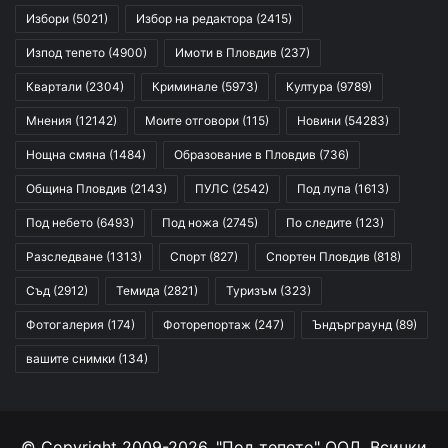
Избори
(5021)
Избор на редактора
(2415)
Изпод тепето
(4900)
Имоти в Пловдив
(237)
Квартали
(2304)
Криминале
(5973)
Култура
(9789)
Мнения
(12142)
Моите отговори
(115)
Новини
(54283)
Нощна смяна
(1484)
Образование в Пловдив
(736)
Община Пловдив
(2143)
ПУЛС
(2542)
Под лупа
(1613)
Под небето
(6493)
Под ножа
(2745)
По следите
(123)
Разследване
(1313)
Спорт
(827)
Спортен Пловдив
(818)
Съд
(2912)
Темида
(2821)
Туризъм
(323)
Фотогалерия
(174)
Фоторепортаж
(247)
Ъндърграунд
(89)
вашите снимки
(134)
© Copyright 2009-2026, "Под тепето" ООД. Всички