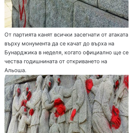
От партията канят всички засегнати от атаката
върху монумента да се качат до върха на
Бунарджика в неделя, когато официално ще се
чества годишнината от откриването на
Альоша.