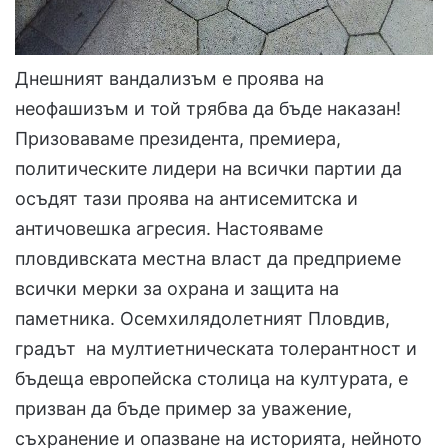
Днешният вандализъм е проява на
неофашизъм и той трябва да бъде наказан!
Призоваваме президента, премиера,
политическите лидери на всички партии да
осъдят тази проява на антисемитска и
античовешка агресия. Настояваме
пловдивската местна власт да предприеме
всички мерки за охрана и защита на
паметника. Осемхилядолетният Пловдив,
градът на мултиетническата толерантност и
бъдеща европейска столица на културата, е
призван да бъде пример за уважение,
съхранение и опазване на историята, нейното