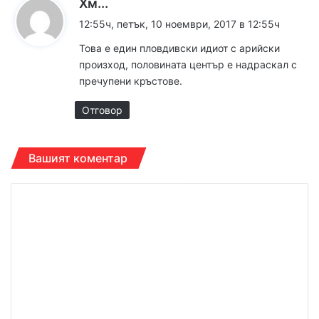
к
Хм...
а
12:55ч, петък, 10 ноември, 2017 в 12:55ч
з
Това е един пловдивски идиот с арийски
а
произход, половината център е надраскал с
:
пречупени кръстове.
Отговор
Вашият коментар
К
о
м
е
н
т