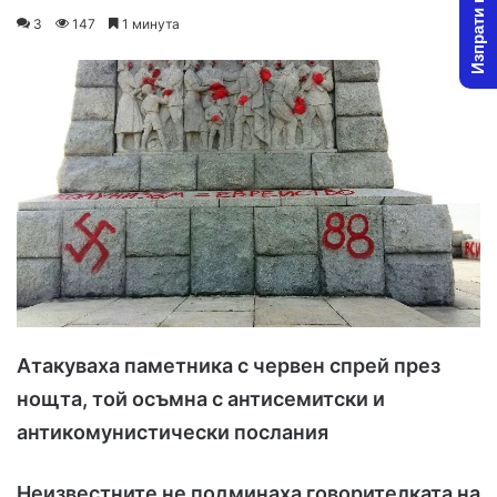
Изпрати новина
o
e
3
147
1 минута
l
n
l
d
o
a
w
n
o
e
n
m
X
a
i
l
Атакуваха паметника с червен спрей през
нощта, той осъмна с антисемитски и
антикомунистически послания
Неизвестните не подминаха говорителката на