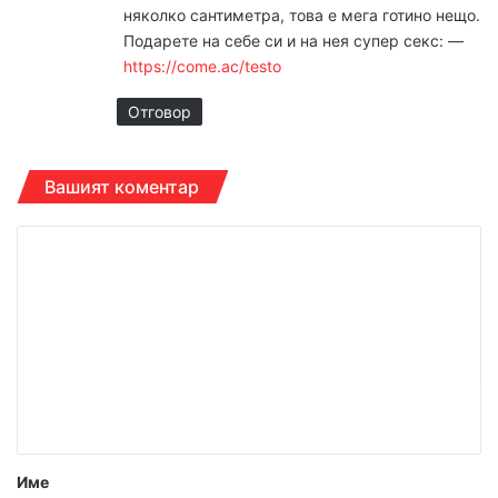
няколко сантиметра, това е мега готино нещо.
Подарете на себе си и на нея супер ceкc: ––
https://come.ac/testo
Отговор
Вашият коментар
К
о
м
е
н
т
а
р
Име