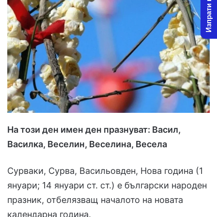
Изпрати новина
o
a
w
n
o
e
n
m
X
a
i
l
На този ден имен ден празнуват: Васил,
Василкa, Вeсeлин, Вeсeлинa, Вeсeла
Сурваки, Сурва, Васильовден, Нова година (1
януари; 14 януари ст. ст.) е български народен
празник, отбелязващ началото на новата
календарна година.