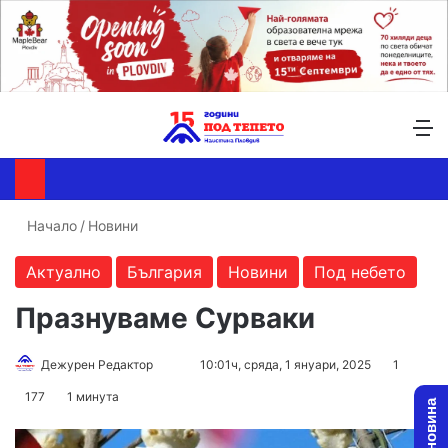
Търсене ...
Switch skin
М
Начало
/
Новини
Актуално
България
Новини
Под небето
Празнуваме Сурваки
Дежурен Редактор
F
S
10:01ч, сряда, 1 януари, 2025
1
o
e
177
1 минута
l
n
l
d