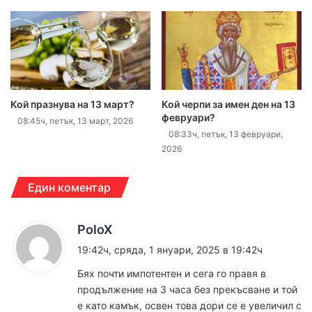
Кой празнува на 13 март?
Кой черпи за имен ден на 13
февруари?
08:45ч, петък, 13 март, 2026
08:33ч, петък, 13 февруари,
2026
Един коментар
к
PoloX
а
19:42ч, сряда, 1 януари, 2025 в 19:42ч
з
Бях почти импотентен и сега го правя в
а
продължение на 3 часа без прекъсване и той
:
е като камък, освен това дори се е увеличил с