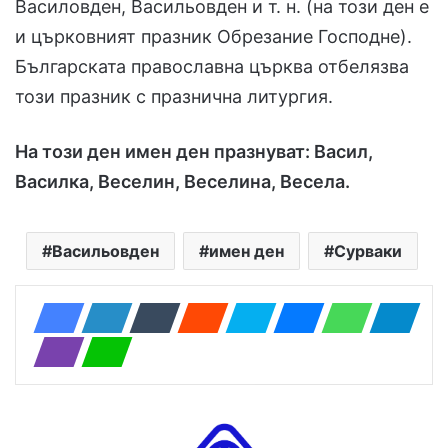
Василовден, Васильовден и т. н. (на този ден е
и църковният празник Обрезание Господне).
Българската православна църква отбелязва
този празник с празнична литургия.
На този ден имен ден празнуват: Васил,
Василкa, Вeсeлин, Вeсeлинa, Вeсeла.
Васильовден
имен ден
Сурваки