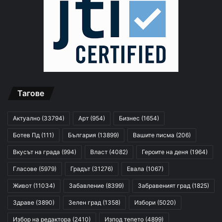
Тагове
Актуално
(33794)
Арт
(954)
Бизнес
(1654)
Ботев Пд
(111)
България
(13899)
Вашите писма
(206)
Вкусът на града
(994)
Власт
(4082)
Героите на деня
(1964)
Гласове
(5979)
Градът
(31276)
Евала
(1067)
Живот
(11034)
Забавление
(8399)
Забравеният град
(1825)
Здраве
(3890)
Зелен град
(1358)
Избори
(5020)
Избор на редактора
(2410)
Изпод тепето
(4899)