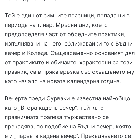
Той е един от зимните празници, попадащи в
периода на т. нар. Мръсни дни, което
предопределя част от обредните практики,
изпълнявани на него, сближавайки го с Бъдни
вечер и Коледа. Същевременно основният дял
от практиките и обичаите, характерни за този
празник, са в пряка връзка със схващането му
като начало на новата календарна година.
Вечерта преди Сурваки е известна най-общо
като „Втора кадена вечер“, тъй като
празничната трапеза тържествено се
прекадява, по подобие на Бъдни вечер, която
е и „първата кадена вечер“. Прекадяването се