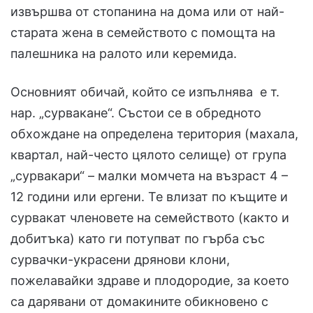
извършва от стопанина на дома или от най-
старата жена в семейството с помощта на
палешника на ралото или керемида.
Основният обичай, който се изпълнява е т.
нар. „сурвакане“. Състои се в обредното
обхождане на определена територия (махала,
квартал, най-често цялото селище) от група
„сурвакари“ – малки момчета на възраст 4 –
12 години или ергени. Те влизат по къщите и
сурвакат членовете на семейството (както и
добитъка) като ги потупват по гърба със
сурвачки-украсени дрянови клони,
пожелавайки здраве и плодородие, за което
са дарявани от домакините обикновено с