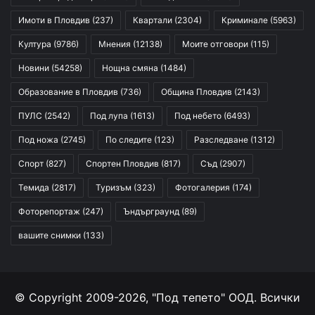
Имоти в Пловдив
(237)
Квартали
(2304)
Криминале
(5963)
Култура
(9786)
Мнения
(12138)
Моите отговори
(115)
Новини
(54258)
Нощна смяна
(1484)
Образование в Пловдив
(736)
Община Пловдив
(2143)
ПУЛС
(2542)
Под лупа
(1613)
Под небето
(6493)
Под ножа
(2745)
По следите
(123)
Разследване
(1312)
Спорт
(827)
Спортен Пловдив
(817)
Съд
(2907)
Темида
(2817)
Туризъм
(323)
Фотогалерия
(174)
Фоторепортаж
(247)
Ъндърграунд
(89)
вашите снимки
(133)
© Copyright 2009-2026, "Под тепето" ООД. Всички