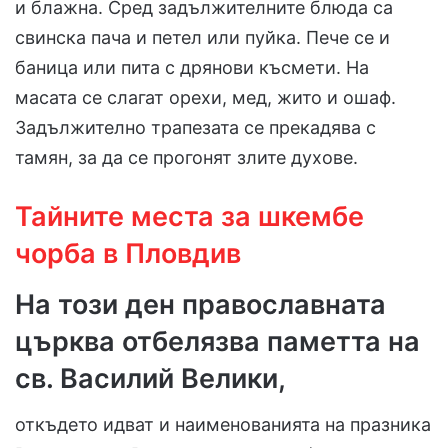
и блажна. Сред задължителните блюда са
свинска пача и петел или пуйка. Пече се и
баница или пита с дрянови късмети. На
масата се слагат орехи, мед, жито и ошаф.
Задължително трапезата се прекадява с
тамян, за да се прогонят злите духове.
Тайните места за шкембе
чорба в Пловдив
На този ден православната
църква отбелязва паметта на
св. Василий Велики,
откъдето идват и наименованията на празника