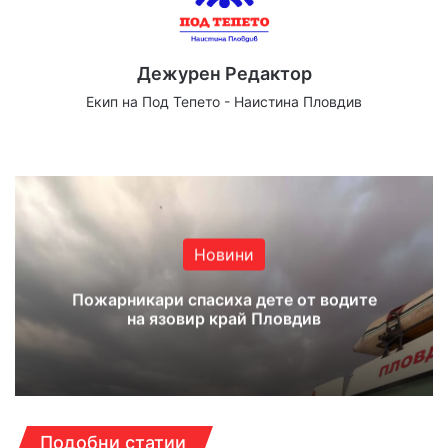
Дежурен Редактор
Екип на Под Тепето - Наистина Пловдив
We
Fa
X
Yo
Ins
bsi
ce
uT
tag
te
bo
ub
ra
ok
e
m
Новини
Пожарникари спасиха дете от водите
на язовир край Пловдив
Подобни статии