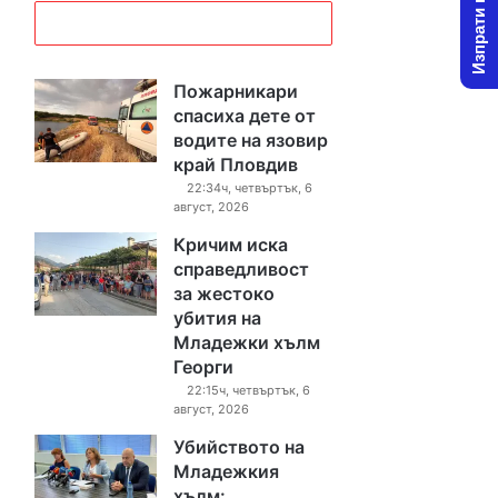
Изпрати новина
Пожарникари
спасиха дете от
водите на язовир
край Пловдив
22:34ч, четвъртък, 6
август, 2026
Кричим иска
справедливост
за жестоко
убития на
Младежки хълм
Георги
22:15ч, четвъртък, 6
август, 2026
Убийството на
Младежкия
хълм: