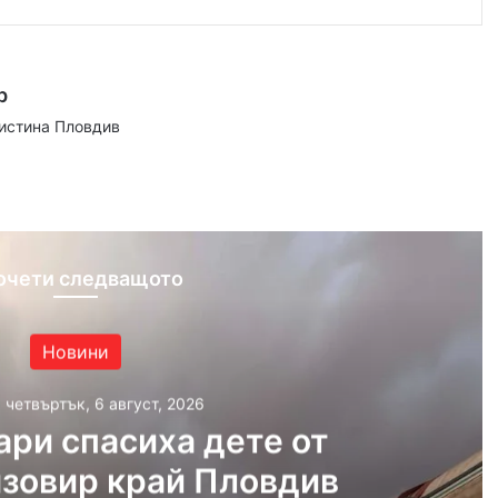
р
аистина Пловдив
ram
очети следващото
Новини
, четвъртък, 6 август, 2026
ри спасиха дете от
язовир край Пловдив