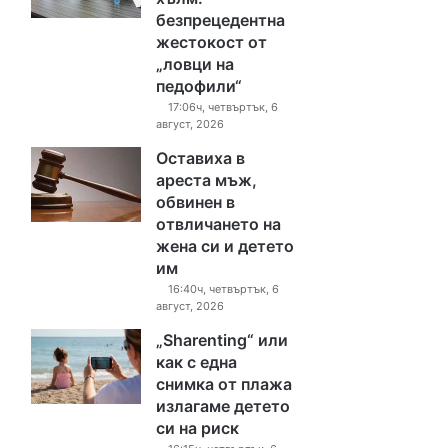
безпрецедентна
жестокост от
„ловци на
педофили“
17:06ч, четвъртък, 6
август, 2026
Оставиха в
ареста мъж,
обвинен в
отвличането на
жена си и детето
им
16:40ч, четвъртък, 6
август, 2026
„Sharenting“ или
как с една
снимка от плажа
излагаме детето
си на риск