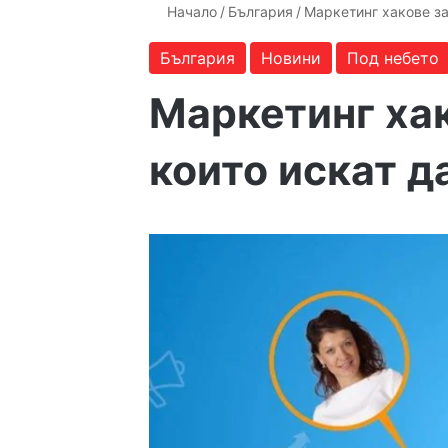
Начало
/
България
/
Маркетинг хакове за
България
Новини
Под небето
Маркетинг хак
които искат д