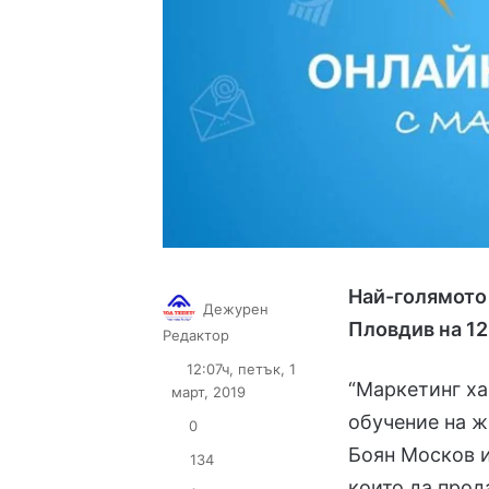
Най-голямото 
Дежурен
Пловдив на 12
Follow
Send
Редактор
on
an
12:07ч, петък, 1
X
email
“Маркетинг ха
март, 2019
обучение на ж
0
Боян Москов и
134
които да прод