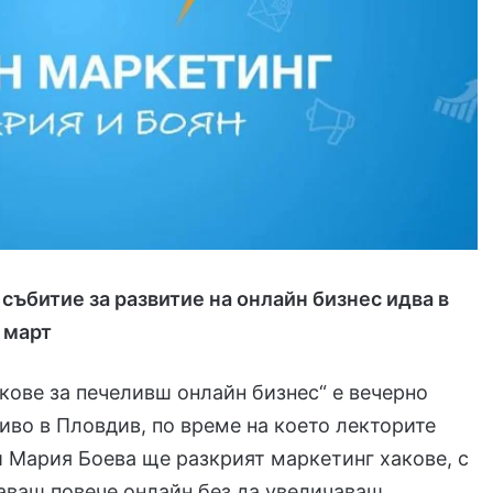
събитие за развитие на онлайн бизнес идва в
 март
кове за печеливш онлайн бизнес“ е вечерно
иво в Пловдив, по време на което лекторите
 Мария Боева ще разкрият маркетинг хакове, с
аваш повече онлайн без да увеличаваш