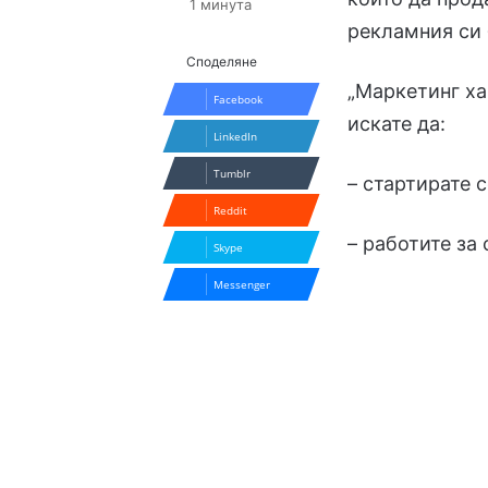
1 минута
рекламния си
Споделяне
„Маркетинг ха
Facebook
искате да:
LinkedIn
Tumblr
– стартирате с
Reddit
– работите за 
Skype
Messenger