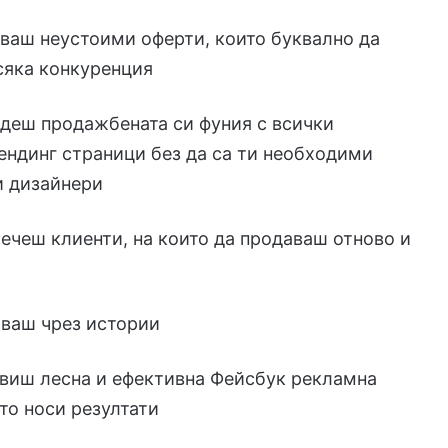
аваш неустоими оферти, които буквално да
сяка конкуренция
адеш продажбената си фуния с всички
ндинг страници без да са ти необходими
и дизайнери
лечеш клиенти, на които да продаваш отново и
аваш чрез истории
авиш лесна и ефективна Фейсбук рекламна
ято носи резултати