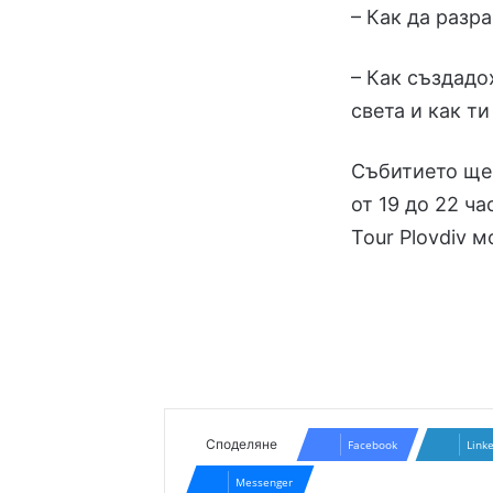
– Как да разр
– Как създадо
света и как т
Събитието ще 
от 19 до 22 ч
Tour Plovdiv 
Споделяне
Facebook
Link
Messenger