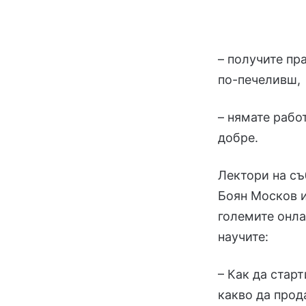
– получите пр
по-печеливш,
– нямате рабо
добре.
Лектори на съ
Боян Москов и
големите онла
научите:
– Как да стар
какво да про