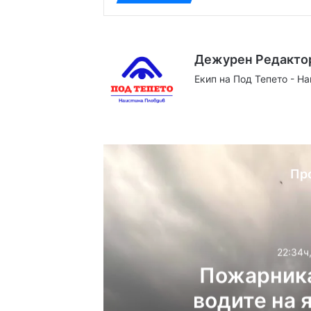
Дежурен Редакто
Екип на Под Тепето - Н
Website
Facebook
X
YouTube
Instag
Пр
22:34ч
Пожарника
водите на 