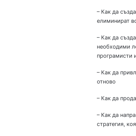
– Как да създ
елиминират в
– Как да създ
необходими ле
програмисти 
– Как да прив
отново
– Как да прод
– Как да напр
стратегия, ко