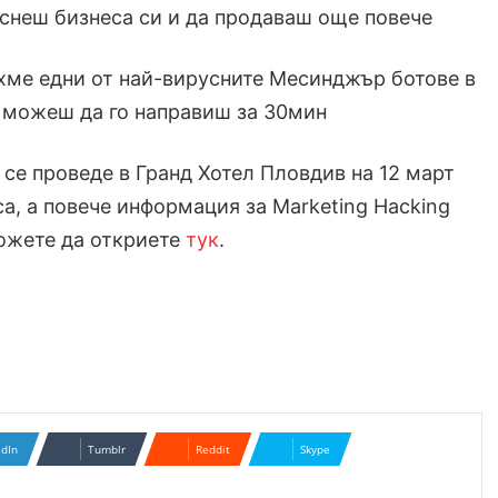
аснеш бизнеса си и да продаваш още повече
хме едни от най-вирусните Месинджър ботове в
и можеш да го направиш за 30мин
се проведе в Гранд Хотел Пловдив на 12 март
аса, а повече информация за Marketing Hacking
можете да откриете
тук
.
edIn
Tumblr
Reddit
Skype