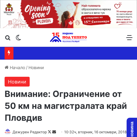
Търсене ...
Switch skin
М
Начало
/
Новини
Новини
Внимание: Ограничение от
50 км на магистралата край
Пловдив
Дежурен Редактор
F
S
10:32ч, вторник, 16 октомври, 2018