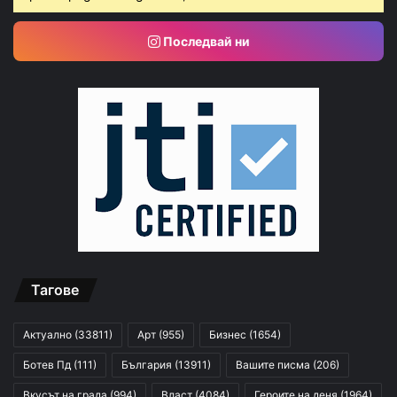
Последвай ни
Тагове
Актуално
(33811)
Арт
(955)
Бизнес
(1654)
Ботев Пд
(111)
България
(13911)
Вашите писма
(206)
Вкусът на града
(994)
Власт
(4084)
Героите на деня
(1964)