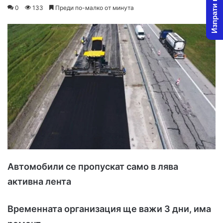
Изпрати новина
o
e
0
133
Преди по-малко от минута
l
n
l
d
o
a
w
n
o
e
n
m
X
a
i
l
Автомобили се пропускат само в лява
активна лента
Временната организация ще важи 3 дни, има