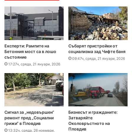
Експерти: Рампите на
Събарят пристройки от
Бетонния мост са в лошо
социализма зад Чифте баня
състояние
09:47ч, сряда, 21 януари, 2026
17:27ч, сряда, 21 януари, 2026
Сигнал за „недовършен“
Бизнесът и гражданите:
ремонт пред „Социални
Затваряйте
грижи“ в Пловдив
Околовръстното на
Пловдив
13:32ч, сряда, 26 ноември,