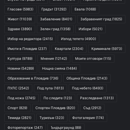
Гласове
(5983)
Градът
(31292)
Евала
(1068)
Живот
(11039)
Забавление
(8401)
Забравеният град
(1825)
Здраве
(3890)
Зелен град
(1358)
Избори
(5021)
Избор на редактора
(2415)
Изпод тепето
(4900)
Имоти в Пловдив
(237)
Квартали
(2304)
Криминале
(5973)
Култура
(9789)
Мнения
(12142)
Моите отговори
(115)
Новини
(54289)
Нощна смяна
(1484)
Образование в Пловдив
(736)
Община Пловдив
(2143)
ПУЛС
(2542)
Под лупа
(1613)
Под небето
(6493)
Под ножа
(2745)
По следите
(123)
Разследване
(1313)
Спорт
(829)
Спортен Пловдив
(820)
Съд
(2912)
Темида
(2821)
Туризъм
(323)
Фотогалерия
(174)
Фоторепортаж
(247)
Ъндърграунд
(89)