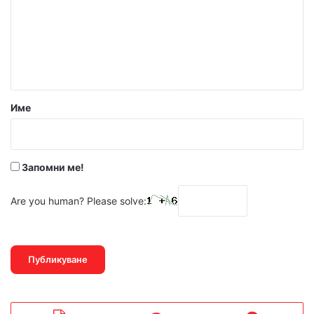
е
н
т
а
р
Име
:
*
Запомни ме!
Are you human? Please solve: