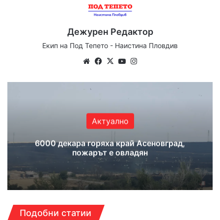
Дежурен Редактор
Екип на Под Тепето - Наистина Пловдив
We
Fa
X
Yo
Ins
bsi
ce
uT
tag
te
bo
ub
ra
ok
e
m
Актуално
6000 декара горяха край Асеновград,
пожарът е овладян
Подобни статии