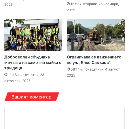
16:53ч, вторник, 25 ноември,
2025
2025
Доброволци сбъднаха
Ограничава се движението
мечтата на самотна майка с
по ул. „Янко Сакъзов“
три деца
08:14ч, понеделник, 4 август,
11:48ч, четвъртък, 23
2025
октомври, 2025
Вашият коментар
К
о
м