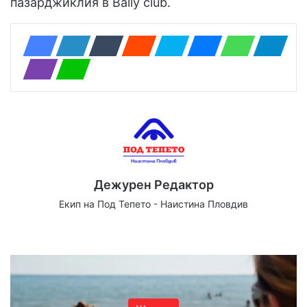
пазарджиклия в Bally club.
Дежурен Редактор
Екип на Под Тепето - Наистина Пловдив
We
Fa
X
Yo
Ins
bsi
ce
uT
tag
te
bo
ub
ra
ok
e
m