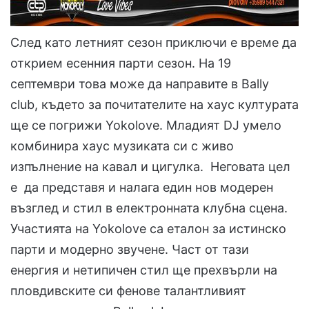
След като летният сезон приключи е време да
открием есенния парти сезон. На 19
септември това може да направите в Bally
club, където за почитателите на хаус културата
ще се погрижи Yokolove. Младият DJ умело
комбинира хаус музиката си с живо
изпълнение на кавал и цигулка. Неговата цел
е да представя и налага един нов модерен
възглед и стил в електронната клубна сцена.
Участията на Yokolove са еталон за истинско
парти и модерно звучене. Част от тази
енергия и нетипичен стил ще прехвърли на
пловдивските си фенове талантливият