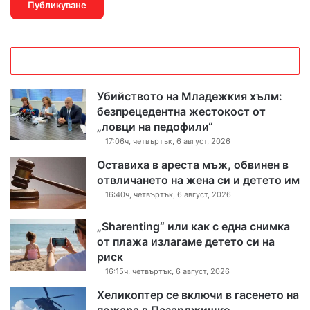
Убийството на Младежкия хълм:
безпрецедентна жестокост от
„ловци на педофили“
17:06ч, четвъртък, 6 август, 2026
Оставиха в ареста мъж, обвинен в
отвличането на жена си и детето им
16:40ч, четвъртък, 6 август, 2026
„Sharenting“ или как с една снимка
от плажа излагаме детето си на
риск
16:15ч, четвъртък, 6 август, 2026
Хеликоптер се включи в гасенето на
пожара в Пазарджишко