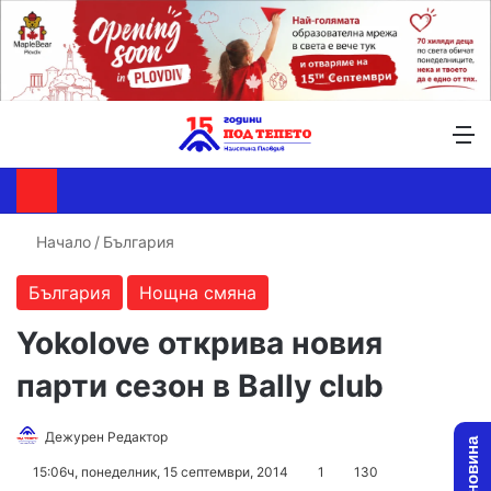
Търсене ...
Switch skin
М
Начало
/
България
България
Нощна смяна
Yokolove открива новия
парти сезон в Bally club
Дежурен Редактор
F
S
o
e
15:06ч, понеделник, 15 септември, 2014
1
130
l
n