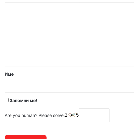
К
о
м
е
н
т
а
р
Име
:
*
Запомни ме!
Are you human? Please solve: