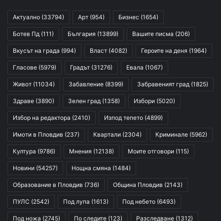
Актуално
(33794)
Арт
(954)
Бизнес
(1654)
Ботев Пд
(111)
България
(13899)
Вашите писма
(206)
Вкусът на града
(994)
Власт
(4082)
Героите на деня
(1964)
Гласове
(5979)
Градът
(31276)
Евала
(1067)
Живот
(11034)
Забавление
(8399)
Забравеният град
(1825)
Здраве
(3890)
Зелен град
(1358)
Избори
(5020)
Избор на редактора
(2410)
Изпод тепето
(4899)
Имоти в Пловдив
(237)
Квартали
(2304)
Криминале
(5962)
Култура
(9786)
Мнения
(12138)
Моите отговори
(115)
Новини
(54257)
Нощна смяна
(1484)
Образование в Пловдив
(736)
Община Пловдив
(2143)
ПУЛС
(2542)
Под лупа
(1613)
Под небето
(6493)
Под ножа
(2745)
По следите
(123)
Разследване
(1312)