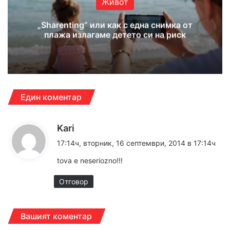
Живот
„Sharenting“ или как с една снимка от
плажа излагаме детето си на риск
Един коментар
к
Kari
а
17:14ч, вторник, 16 септември, 2014 в 17:14ч
з
tova e neseriozno!!!
а
:
Отговор
Вашият коментар