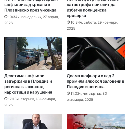
шофьори задържани в
катастрофа при опит да
Пловдивско през уикенда
избегне полицейска
проверка
13:34ч, понеделник, 27 април,
10:34ч, събота, 29 ноември,
2026
2025
Деветима шофьори
Двама шофьори с над 2
задържани в Пловдив и
промила алкохол заловени в
региона за алкохол,
Пловдив и региона
наркотици и нарушения
11:32ч, четвъртък, 30
17:13ч, вторник, 18 ноември,
октомври, 2025
2025