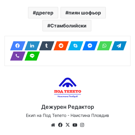
дрегер
пиян шофьор
Стамболийски
Дежурен Редактор
Екип на Под Тепето - Наистина Пловдив
Website
Facebook
X
YouTube
Instagram