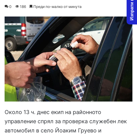
Изпрати новина
on
an
0
186
Преди по-малко от минута
X
email
Около 13 ч. днес екип на районното
управление спрял за проверка служебен лек
автомобил в село Йоаким Груево и