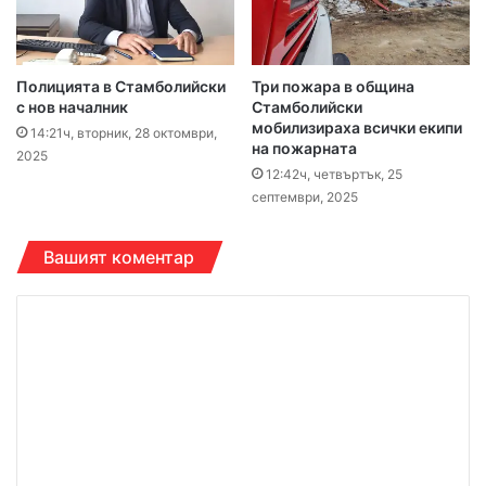
Полицията в Стамболийски
Три пожара в община
с нов началник
Стамболийски
мобилизираха всички екипи
14:21ч, вторник, 28 октомври,
на пожарната
2025
12:42ч, четвъртък, 25
септември, 2025
Вашият коментар
К
о
м
е
н
т