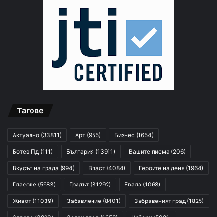
Тагове
Актуално
(33811)
Арт
(955)
Бизнес
(1654)
Ботев Пд
(111)
България
(13911)
Вашите писма
(206)
Вкусът на града
(994)
Власт
(4084)
Героите на деня
(1964)
Гласове
(5983)
Градът
(31292)
Евала
(1068)
Живот
(11039)
Забавление
(8401)
Забравеният град
(1825)