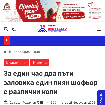
Търсене ...
Switch skin
М
Начало
/
Криминале
Криминале
Новини
За един час два пъти
заловиха един пиян шофьор
с различни коли
Follow
Send
Дежурен Редактор
15:30ч, петък, 23 февруари, 2024