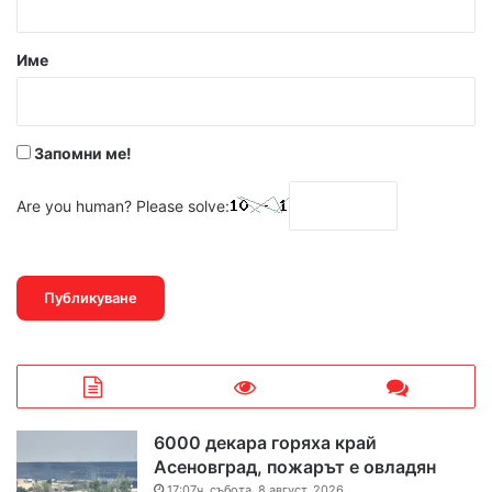
а
р
Име
:
*
Запомни ме!
Are you human? Please solve:
6000 декара горяха край
Асеновград, пожарът е овладян
17:07ч, събота, 8 август, 2026