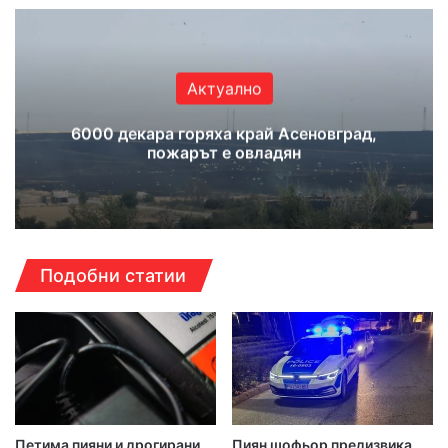
Актуално
6000 декара горяха край Асеновград,
пожарът е овладян
Подобни статии
Петима пияни и дрогирани
Пиян шофьор предизвика