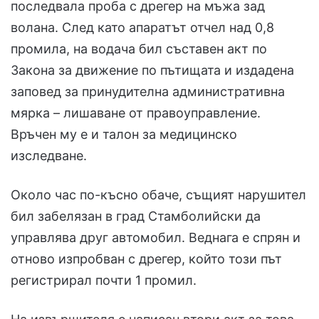
последвала проба с дрегер на мъжа зад
волана. След като апаратът отчел над 0,8
промила, на водача бил съставен акт по
Закона за движение по пътищата и издадена
заповед за принудителна административна
мярка – лишаване от правоуправление.
Връчен му е и талон за медицинско
изследване.
Около час по-късно обаче, същият нарушител
бил забелязан в град Стамболийски да
управлява друг автомобил. Веднага е спрян и
отново изпробван с дрегер, който този път
регистрирал почти 1 промил.