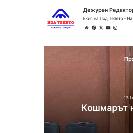
Дежурен Редакто
Екип на Под Тепето - Н
Website
Facebook
X
YouTube
Instag
Пр
17:1
Кошмарът н