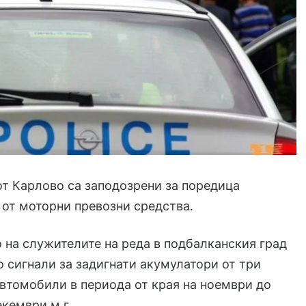
т Карлово са заподозрени за поредица
 от моторни превозни средства.
 на служителите на реда в подбалканския град
о сигнали за задигнати акумулатори от три
втомобили в периода от края на ноември до
екември м.г.