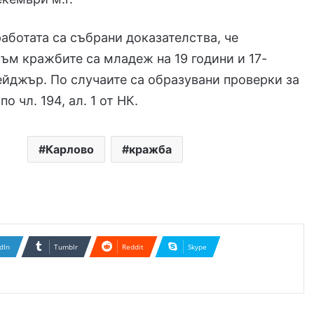
работата са събрани доказателства, че
ъм кражбите са младеж на 19 години и 17-
йджър. По случаите са образувани проверки за
о чл. 194, ал. 1 от НК.
Карлово
кражба
dIn
Tumblr
Reddit
Skype