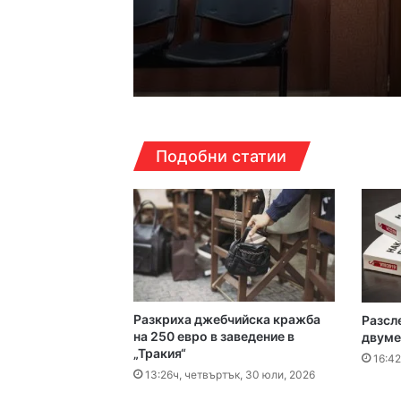
17:14ч, петък, 7 август,
Кошмарът на една м
16:38ч, петък, 7 август,
Подобни статии
Над 5 кг наркотици 
16:16ч, петък, 7 август,
Какво да правим в П
Разкриха джебчийска кражба
Разсл
16:10ч, петък, 7 август,
на 250 евро в заведение в
двуме
„Тракия“
Етикетите в магазин
16:42
13:26ч, четвъртък, 30 юли, 2026