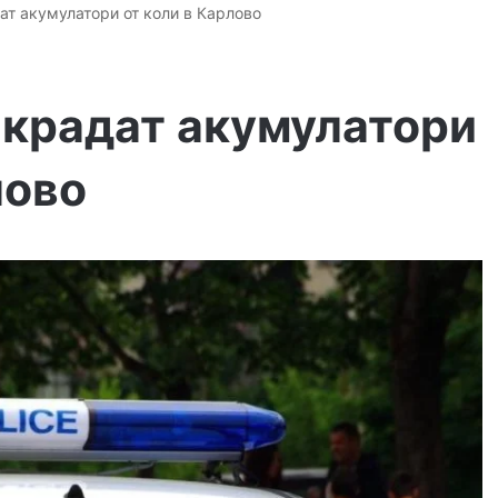
т акумулатори от коли в Карлово
крадат акумулатори
лово