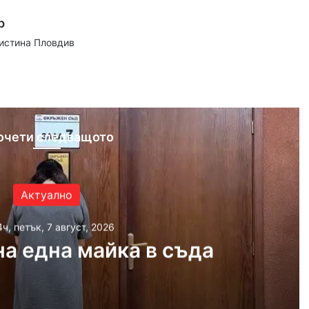
р
аистина Пловдив
ram
очети следващото
Актуално
4ч, петък, 7 август, 2026
а една майка в съда