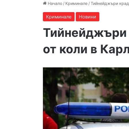
Начало
/
Криминале
/
Тийнейджъри крада
Криминале
Новини
Тийнейджъри 
от коли в Кар