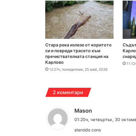
16:00ч, петък, 7 август,
15:43ч, петък, 7 август,
Стара река излезе от коритото
Съдът
си и повреди трасето към
Карлов
пречиствателната станция на
снаря
Карлово
11:12
12:27ч, понеделник, 25 май, 2026
14:38ч, петък, 7 август,
2 коментари
к
Mason
14:21ч, петък, 7 август,
а
01:20ч, четвъртък, 30 октомв
з
steroids cons
а