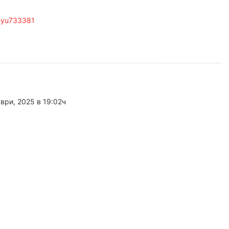
 2026
leyu733381
Георги Господинов: Насъскването е половината от поръчването на едно убийство
 2026
Нова токсикохимична лаборатория отваря врати в ОДМВР – Пловдив
ври, 2025 в 19:02ч