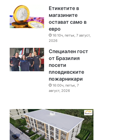
Етикетите в
магазините
остават само в
евро
16:10ч, петък, 7 август,
2026
Специален гост
от Бразилия
посети
пловдивските
пожарникари
16:00ч, петък, 7
август, 2026