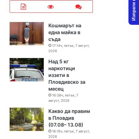
Изпрати новина
Кошмарът на
една майка в
съда
17:14ч, петък, 7 август,
2026
Над 5 кг
наркотици
иззети в
Пловдивско за
месец
16:38ч, петък, 7
август, 2026
Какво да правим
в Пловдив
(07.08– 13.08)
16:16ч, петък, 7 август,
2026