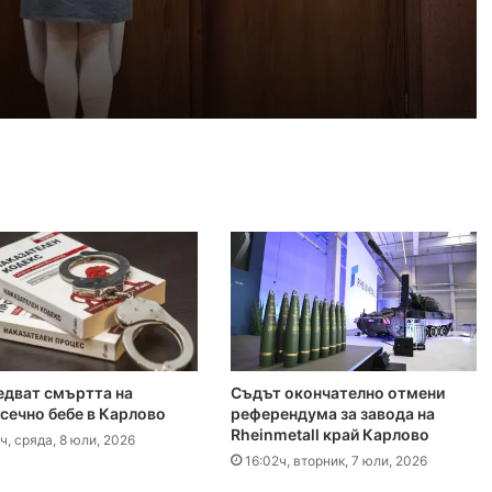
 2026
айка в съда
 2026
иззети в Пловдивско за месец
 2026
ловдив (07.08– 13.08)
едват смъртта на
Съдът окончателно отмени
 2026
сечно бебе в Карлово
референдума за завода на
Rheinmetall край Карлово
ите остават само в евро
ч, сряда, 8 юли, 2026
16:02ч, вторник, 7 юли, 2026