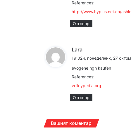
References:
:
14:13ч, петък, 7 август,
http://www.hyplus.net.cn/ash
Отговор
14:05ч, петък, 7 август,
к
Lara
а
19:02ч, понеделник, 27 октом
з
evogene hgh kaufen
а
References:
:
volleypedia.org
Отговор
Вашият коментар