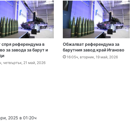
 2026
Специален гост от Бразилия посети пловдивските пожарникари
 2026
 спря референдума в
Обжалват референдума за
о за завода за барут и
барутния завод край Иганово
„Взели са му 30-те евро, да си хапнат дюнери“. Смразяващи детайли от екзекуцията на Младежкия хълм
ди
16:05ч, вторник, 19 май, 2026
ч, четвъртък, 21 май, 2026
 2026
Нови детйали за убийството в Пловдив: Нечовешка жестокост
 2026
НОИ вече ще превежда обезщетения и по сметки в Revolut
ри, 2025 в 01:20ч