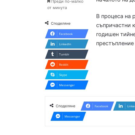
Преди по-малко
от минута
В процеса на 
Споделяне
съпричастни к
годишен тийне
Facebook
престъпление п
LinkedIn
Tumblr
Reddit
Skype
Messenger
Споделяне
Facebook
Linke
Messenger