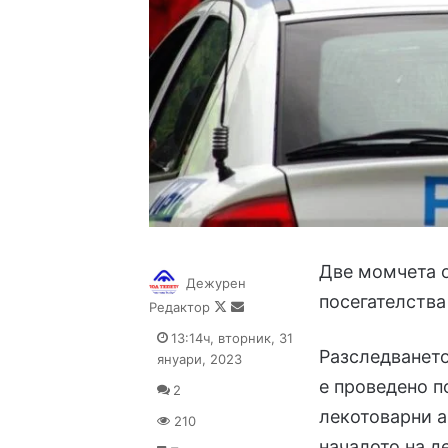
Две момчета о
Дежурен
посегателства
Follow
Send
Редактор
on
an
13:14ч, вторник, 31
X
email
Разследването
януари, 2023
е проведено п
2
лекотоварни а
210
началото на д