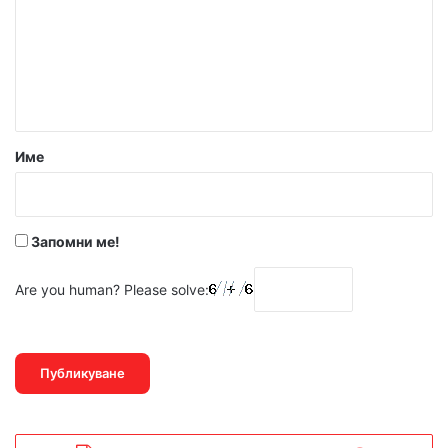
м
е
н
т
а
р
Име
:
*
Запомни ме!
Are you human? Please solve: