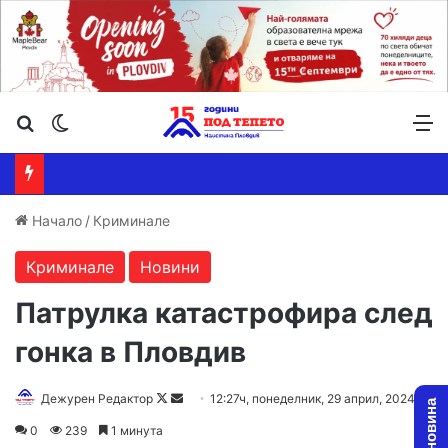
Търсене ...
Switch skin
М
Начало
/
Криминале
Криминале
Новини
Патрулка катастрофира след
гонка в Пловдив
Follow
Send
Дежурен Редактор
12:27ч, понеделник, 29 април, 2024
on
an
0
239
1 минута
X
email