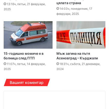
цялата страна
13:16ч, петък, 21 февруари,
14:03ч, понеделник, 17
2025
февруари, 2025
15-годишно момиче е в
Мъж загина на пътя
болница след ПТП
Асеновград – Кърджали
11:07ч, петък, 14 февруари,
18:31ч, събота, 21 декември,
2025
2024
Вашият коментар
К
о