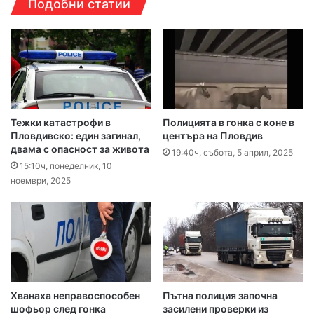
Подобни статии
Тежки катастрофи в
Полицията в гонка с коне в
Пловдивско: един загинал,
центъра на Пловдив
двама с опасност за живота
19:40ч, събота, 5 април, 2025
15:10ч, понеделник, 10
ноември, 2025
Хванаха неправоспособен
Пътна полиция започна
шофьор след гонка
засилени проверки из