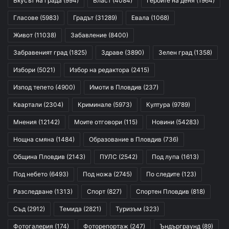
Вкусът на града
(994)
Власт
(4084)
Героите на деня
(1964)
Гласове
(5983)
Градът
(31289)
Евала
(1068)
Живот
(11038)
Забавление
(8400)
Забравеният град
(1825)
Здраве
(3890)
Зелен град
(1358)
Избори
(5021)
Избор на редактора
(2415)
Изпод тепето
(4900)
Имоти в Пловдив
(237)
Квартали
(2304)
Криминале
(5973)
Култура
(9789)
Мнения
(12142)
Моите отговори
(115)
Новини
(54283)
Нощна смяна
(1484)
Образование в Пловдив
(736)
Община Пловдив
(2143)
ПУЛС
(2542)
Под лупа
(1613)
Под небето
(6493)
Под ножа
(2745)
По следите
(123)
Разследване
(1313)
Спорт
(827)
Спортен Пловдив
(818)
Съд
(2912)
Темида
(2821)
Туризъм
(323)
Фотогалерия
(174)
Фоторепортаж
(247)
Ъндърграунд
(89)