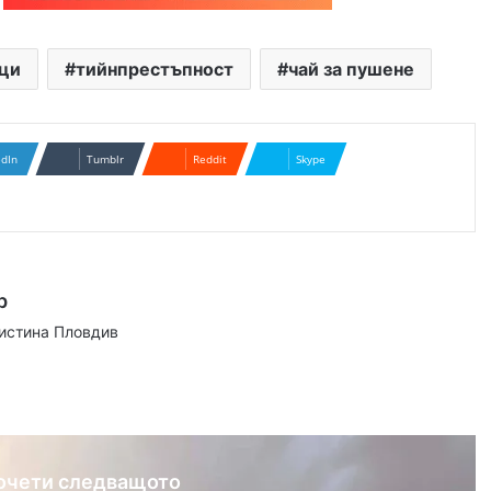
ци
тийнпрестъпност
чай за пушене
edIn
Tumblr
Reddit
Skype
р
аистина Пловдив
ram
очети следващото