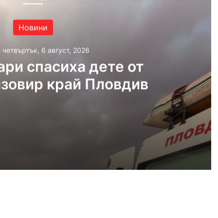
Новини
, четвъртък, 6 август, 2026
ри спасиха дете от
язовир край Пловдив
густ, 2026
Пожарникари спасиха дете от водите на язовир край Пловдив
густ, 2026
Кричим иска справедливост за жестоко убития на Младежки хълм Георги