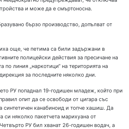
тройства и може да е смъртоносна.
бразувано бързо производство, допълват от
ха още, че петима са били задържани в
тивните полицейски действия за пресичане на
а по линия „наркотици“ на територията на
дирекция за последните няколко дни.
рето РУ попаднал 19-годишен младеж, който при
правил опит да се освободи от цигара със
 синтетичен канабиноид и топче хашиш. Да
а си няколко пакетчета марихуана от
Четвърто РУ бил хванат 26-годишен водач, а