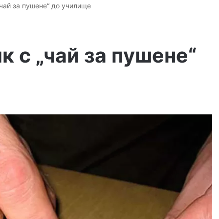
„чай за пушене“ до училище
к с „чай за пушене“