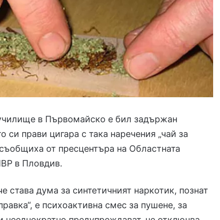
 училище в Първомайско е бил задържан
о си прави цигара с така наречения „чай за
 съобщиха от пресцентъра на Областната
ВР в Пловдив.
е става дума за синтетичният наркотик, познат
правка“, е психоактивна смес за пушене, за
и нееднократно предупреждават, че отключва