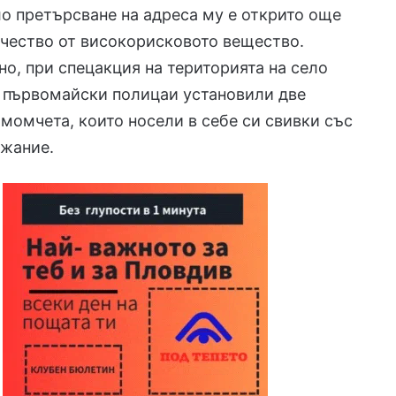
о претърсване на адреса му е открито още
чество от високорисковото вещество.
, при спецакция на територията на село
 първомайски полицаи установили две
момчета, които носели в себе си свивки със
ржание.