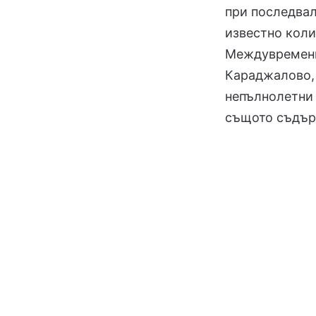
при последвал
известно коли
Междувременно
Караджалово,
непълнолетни 
същото съдъ