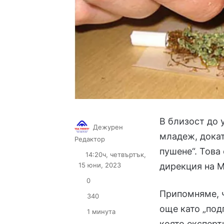
В близост до
Дежурен
младеж, докат
Follow
Send
Редактор
on
an
пушене“. Това
14:20ч, четвъртък,
X
email
15 юни, 2023
дирекция на М
0
Припомняме, ч
340
още като „под
1 минута
която експерт