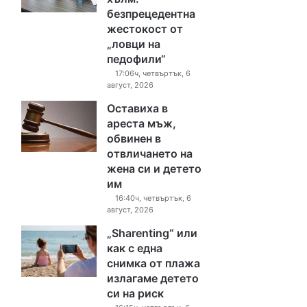
безпрецедентна
жестокост от
„ловци на
педофили“
17:06ч, четвъртък, 6
август, 2026
Оставиха в
ареста мъж,
обвинен в
отвличането на
жена си и детето
им
16:40ч, четвъртък, 6
август, 2026
„Sharenting“ или
как с една
снимка от плажа
излагаме детето
си на риск