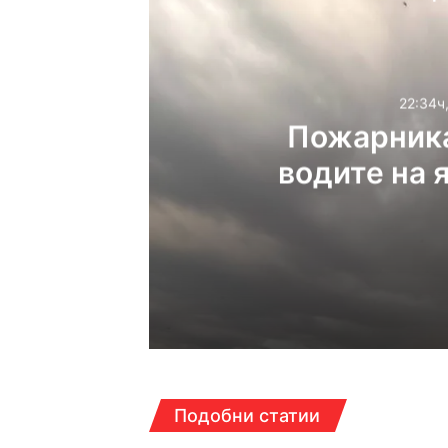
22:34ч
Пожарника
водите на 
22:34ч, четвъртък, 6 ав
22:15ч, четвъртък, 6 ав
Подобни статии