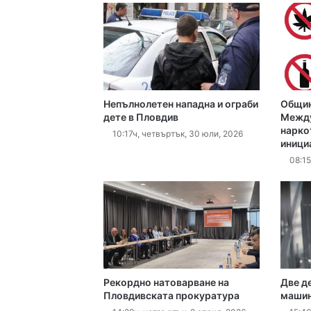
17:06ч, четвъртък, 6 ав
Непълнолетен нападна и ограби
Общин
16:40ч, четвъртък, 6 ав
дете в Пловдив
Между
нарко
10:17ч, четвъртък, 30 юли, 2026
иници
08:15
16:15ч, четвъртък, 6 ав
16:10ч, четвъртък, 6 ав
Рекордно натоварване на
Две д
Пловдивската прокуратура
машин