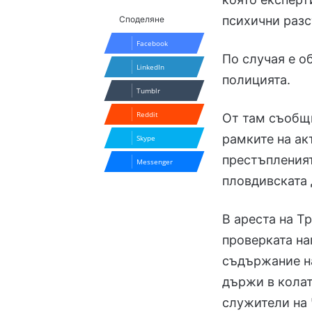
психични разс
Споделяне
Facebook
По случая е о
LinkedIn
полицията.
Tumblr
Reddit
От там съобщи
рамките на ак
Skype
престъпленият
Messenger
пловдивската 
В ареста на Т
проверката на
съдържание на
държи в колат
служители на 