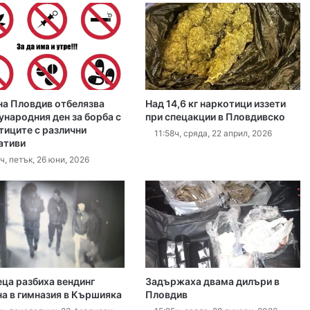
густ, 2026
Убийството на Младежкия хълм: безпрецедентна жестокост от „ловци на педофили“
а Пловдив отбелязва
Над 14,6 кг наркотици иззети
густ, 2026
народния ден за борба с
при спецакции в Пловдивско
тиците с различни
Оставиха в ареста мъж, обвинен в отвличането на жена си и детето им
11:58ч, сряда, 22 април, 2026
ативи
ч, петък, 26 юни, 2026
густ, 2026
„Sharenting“ или как с една снимка от плажа излагаме детето си на риск
густ, 2026
еца разбиха вендинг
Задържаха двама дилъри в
Хеликоптер се включи в гасенето на пожара в Пазарджишко
а в гимназия в Кършияка
Пловдив