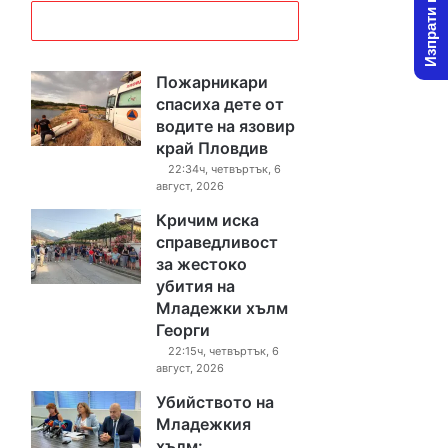
Изпрати новина
Пожарникари
спасиха дете от
водите на язовир
край Пловдив
22:34ч, четвъртък, 6
август, 2026
Кричим иска
справедливост
за жестоко
убития на
Младежки хълм
Георги
22:15ч, четвъртък, 6
август, 2026
Убийството на
Младежкия
хълм: