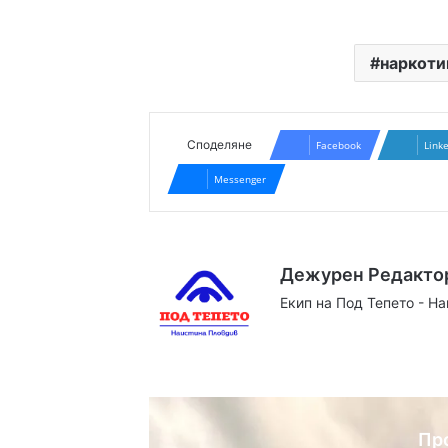
наркоти
Споделяне
Facebook
Link
Messenger
Дежурен Редакто
Екип на Под Тепето - Н
Website
Facebook
X
YouTube
Instag
Пр