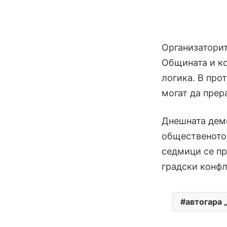
Организаторит
Общината и ко
логика. В про
могат да прер
Днешната демо
общественото 
седмици се пр
градски конфл
автогара 