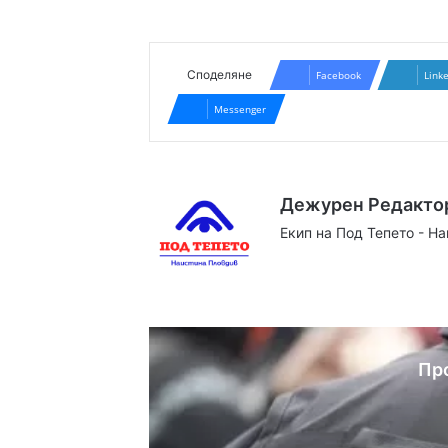
Споделяне
Facebook
Link
Messenger
Дежурен Редакто
Екип на Под Тепето - Н
Website
Facebook
X
YouTube
Instag
Пр