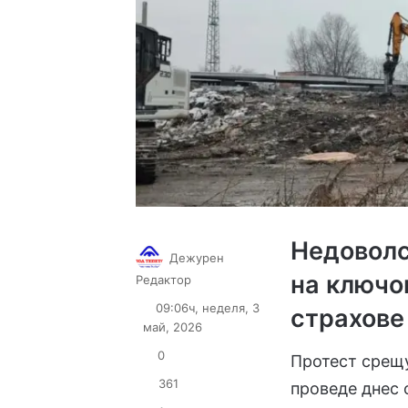
Недоволс
Дежурен
на ключо
Follow
Send
Редактор
on
an
09:06ч, неделя, 3
страхове
X
email
май, 2026
0
Протест срещу
361
проведе днес 