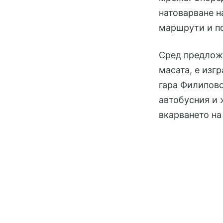
натоварване н
маршрути и по
Сред предложе
масата, е изг
гара Филипово
автобусния и 
вкарването на