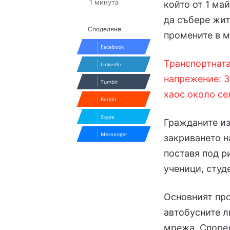
1 минута
който от 1 ма
да събере жит
Споделяне
промените в м
Facebook
Транспортната
LinkedIn
напрежение: З
Tumblr
хаос около се
Reddit
Skype
Гражданите из
Messenger
закриването н
поставя под р
ученици, студ
Основният про
автобусните л
мрежа. Според