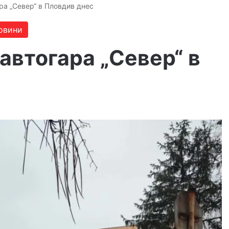
ра „Север“ в Пловдив днес
овини
автогара „Север“ в