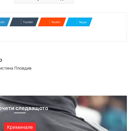
edIn
Tumblr
Reddit
Skype
р
аистина Пловдив
ram
очети следващото
Криминале