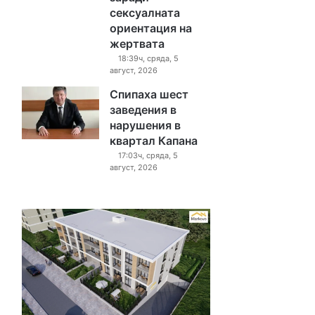
сексуалната
ориентация на
жертвата
18:39ч, сряда, 5
август, 2026
Спипаха шест
заведения в
нарушения в
квартал Капана
17:03ч, сряда, 5
август, 2026