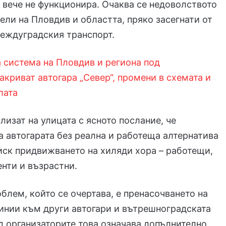
й вече не функционира. Очаква се недоволството
ели на Пловдив и областта, пряко засегнати от
еждуградския транспорт.
 система на Пловдив и региона под
акриват автогара „Север“, промени в схемата и
лата
лизат на улицата с ясното послание, че
а автогарата без реална и работеща алтернатива
иск придвижването на хиляди хора – работещи,
енти и възрастни.
блем, който се очертава, е пренасочването на
инии към други автогари и вътрешноградската
 организаторите това означава допълнително