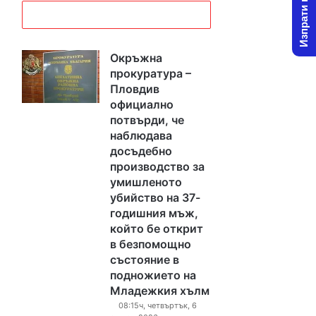
Изпрати новина
Окръжна
прокуратура –
Пловдив
официално
потвърди, че
наблюдава
досъдебно
производство за
умишленото
убийство на 37-
годишния мъж,
който бе открит
в безпомощно
състояние в
подножието на
Младежкия хълм
08:15ч, четвъртък, 6