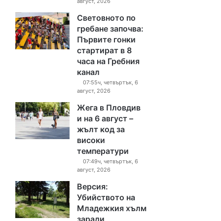
август, 2026
Световното по
гребане започва:
Първите гонки
стартират в 8
часа на Гребния
канал
07:55ч, четвъртък, 6
август, 2026
Жега в Пловдив
и на 6 август –
жълт код за
високи
температури
07:49ч, четвъртък, 6
август, 2026
Версия:
Убийството на
Младежкия хълм
заради