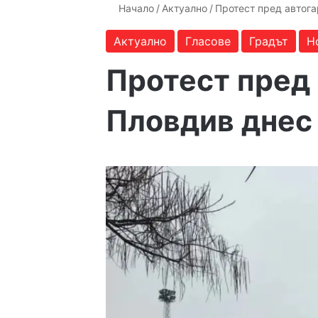
Начало
/
Актуално
/
Протест пред автога
Актуално
Гласове
Градът
Н
Протест пред 
Пловдив днес