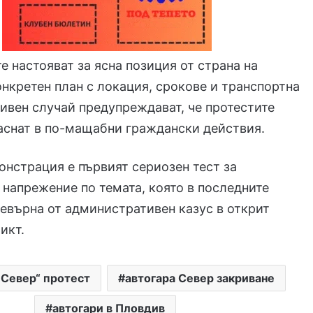
е настояват за ясна позиция от страна на
нкретен план с локация, срокове и транспортна
тивен случай предупреждават, че протестите
аснат в по-мащабни граждански действия.
нстрация е първият сериозен тест за
напрежение по темата, която в последните
евърна от административен казус в открит
икт.
„Север“ протест
автогара Север закриване
автогари в Пловдив