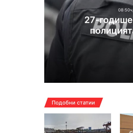
08:50ч
27-годишен
полицията
дрога з
08:50ч, четвъртък, 6 ав
08:45ч, четвъртък, 6 ав
Подобни статии
08:15ч, четвъртък, 6 ав