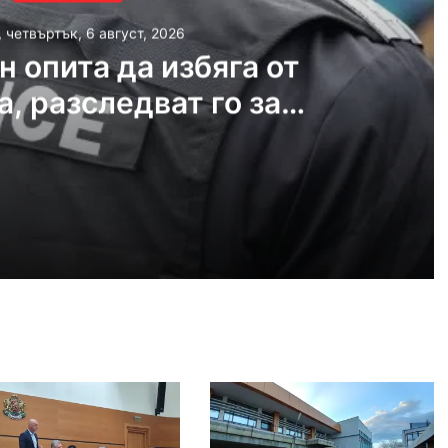
, четвъртък, 6 август, 2026
 опита да избяга от
, разследват го за
а над 14 000 евро
густ, 2026
27-годишен опита да избяга от полицията, разследват го за дрога за над 14 000 евро
густ, 2026
Всяка година у нас горят гори колкото половината от Природен парк „Витоша“
густ, 2026