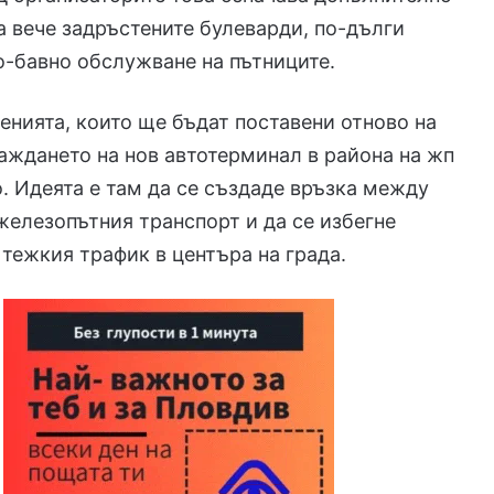
а вече задръстените булеварди, по-дълги
-бавно обслужване на пътниците.
нията, които ще бъдат поставени отново на
раждането на нов автотерминал в района на жп
. Идеята е там да се създаде връзка между
железопътния транспорт и да се избегне
 тежкия трафик в центъра на града.