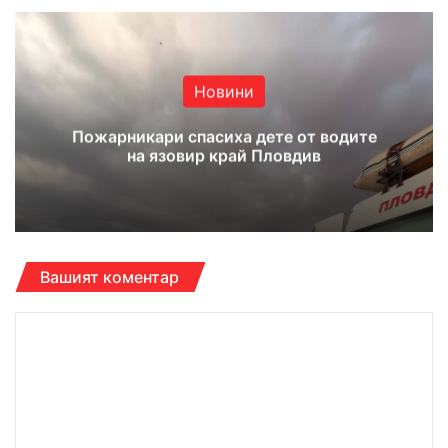
te
bo
ub
ra
ok
e
m
Новини
Пожарникари спасиха дете от водите
на язовир край Пловдив
Вашият коментар
К
о
м
е
н