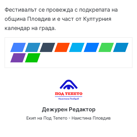
Фестивалът се провежда с подкрепата на
община Пловдив и е част от Културния
календар на града.
Дежурен Редактор
Екип на Под Тепето - Наистина Пловдив
We
Fa
X
Yo
Ins
bsi
ce
uT
tag