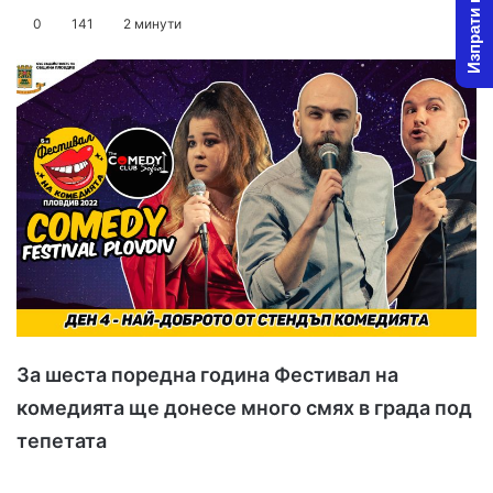
Изпрати новина
o
e
0
141
2 минути
l
n
l
d
o
a
w
n
o
e
n
m
X
a
i
l
За шеста поредна година Фестивал на
комедията ще донесе много смях в града под
тепетата