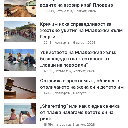
водите на язовир край Пловдив
22:34ч, четвъртък, 6 август, 2026
Кричим иска справедливост за
жестоко убития на Младежки хълм
Георги
22:15ч, четвъртък, 6 август, 2026
Убийството на Младежкия хълм:
безпрецедентна жестокост от
„ловци на педофили“
17:06ч, четвъртък, 6 август, 2026
Оставиха в ареста мъж, обвинен в
отвличането на жена си и детето им
16:40ч, четвъртък, 6 август, 2026
„Sharenting“ или как с една снимка
от плажа излагаме детето си на
риск
16:15ч, четвъртък, 6 август, 2026