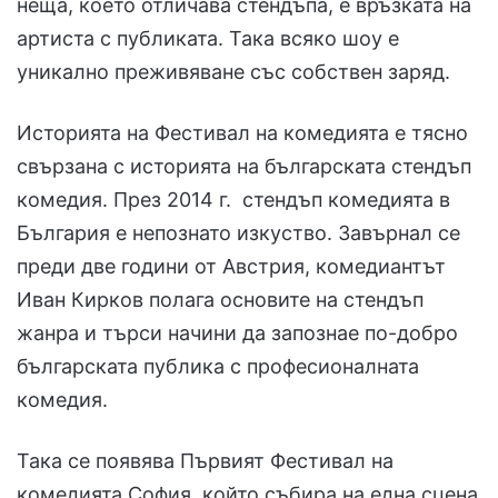
неща, което отличава стендъпа, е връзката на
артиста с публиката. Така всяко шоу е
уникално преживяване със собствен заряд.
Историята на Фестивал на комедията е тясно
свързана с историята на българската стендъп
комедия. През 2014 г. стендъп комедията в
България е непознато изкуство. Завърнал се
преди две години от Австрия, комедиантът
Иван Кирков полага основите на стендъп
жанра и търси начини да запознае по-добро
българската публика с професионалната
комедия.
Така се появява Първият Фестивал на
комедията София, който събира на една сцена