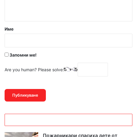
т
а
р
Име
:
*
Запомни ме!
Are you human? Please solve:
Пожарникари спасиха дете от