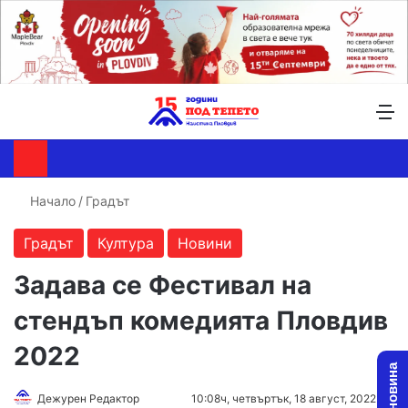
Търсене ...
Switch skin
М
Начало
/
Градът
Градът
Култура
Новини
Задава се Фестивал на
стендъп комедията Пловдив
2022
Дежурен Редактор
F
S
10:08ч, четвъртък, 18 август, 2022