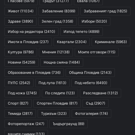
Гласове
(5979)
Градът
(31277)
Евала
(1067)
Живот
(11034)
Забавление
(8399)
Забравеният град
(1825)
Здраве
(3890)
Зелен град
(1358)
Избори
(5020)
Избор на редактора
(2410)
Изпод тепето
(4899)
Имоти в Пловдив
(237)
Квартали
(2304)
Криминале
(5963)
Култура
(9786)
Мнения
(12138)
Моите отговори
(115)
Новини
(54259)
Нощна смяна
(1484)
Образование в Пловдив
(736)
Община Пловдив
(2143)
ПУЛС
(2542)
Под лупа
(1613)
Под небето
(6493)
Под ножа
(2745)
По следите
(123)
Разследване
(1312)
Спорт
(827)
Спортен Пловдив
(817)
Съд
(2907)
Темида
(2817)
Туризъм
(323)
Фотогалерия
(174)
Фоторепортаж
(247)
Ъндърграунд
(89)
вашите снимки
(133)