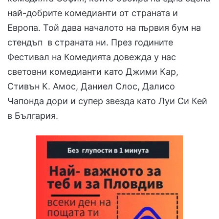
най-добрите комедианти от страната и
Европа. Той дава началото на първия бум на
стендъп в страната ни. През годините
Фестивал на Комедията довежда у нас
световни комедианти като Джими Кар,
Стивън К. Амос, Даниел Слос, Далисо
Чапонда дори и супер звезда като Луи Си Кей
в България.