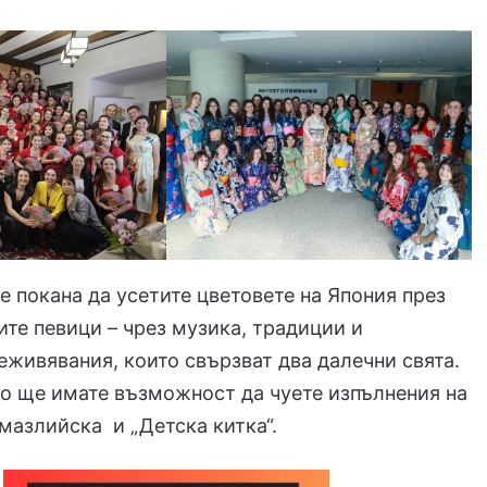
е покана да усетите цветовете на Япония през
ите певици – чрез музика, традиции и
живявания, които свързват два далечни свята.
о ще имате възможност да чуете изпълнения на
азлийска и „Детска китка“.