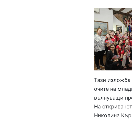
Тази изложба 
очите на млад
вълнуващи пре
На откриванет
Николина Кърм