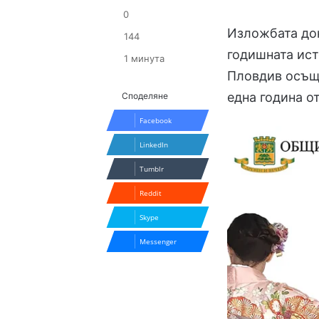
0
Изложбата док
144
годишната ист
1 минута
Пловдив осъще
една година о
Споделяне
Facebook
LinkedIn
Tumblr
Reddit
Skype
Messenger