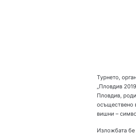
Турнето, орга
„Пловдив 2019
Пловдив, роди
осъществено в
вишни – симво
Изложбата бе 