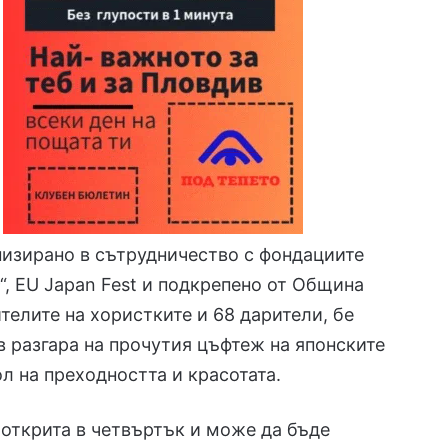
низирано в сътрудничество с фондациите
“, EU Japan Fest и подкрепено от Община
телите на хористките и 68 дарители, бе
 разгара на прочутия цъфтеж на японските
л на преходността и красотата.
открита в четвъртък и може да бъде