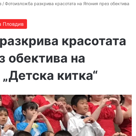
в
/
Фотоизложба разкрива красотата на Япония през обектива
в Пловдив
разкрива красотата
з обектива на
 „Детска китка“