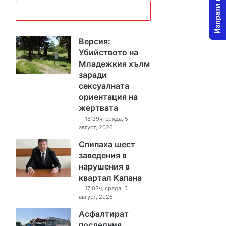
Изпрати новина
Версия:
Убийството на
Младежкия хълм
заради
сексуалната
ориентация на
жертвата
18:39ч, сряда, 5
август, 2026
Спипаха шест
заведения в
нарушения в
квартал Капана
17:03ч, сряда, 5
август, 2026
Асфалтират
последния