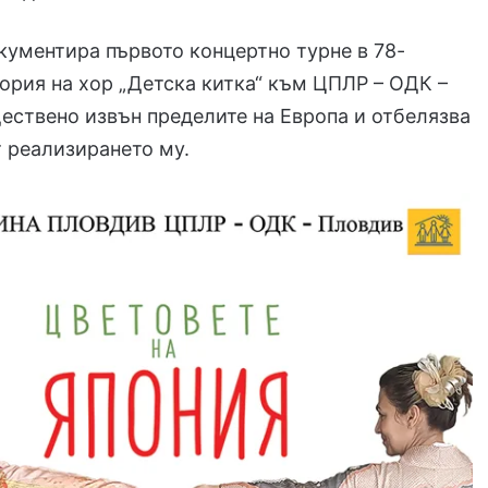
ументира първото концертно турне в 78-
ория на хор „Детска китка“ към ЦПЛР – ОДК –
ствено извън пределите на Европа и отбелязва
т реализирането му.