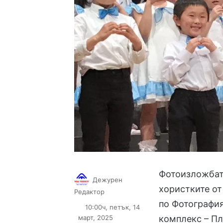
Фотоизложбата
Дежурен
хористките от
Follow
Send
Редактор
on
an
по Фотография
10:00ч, петък, 14
X
email
март, 2025
комплекс – Пл