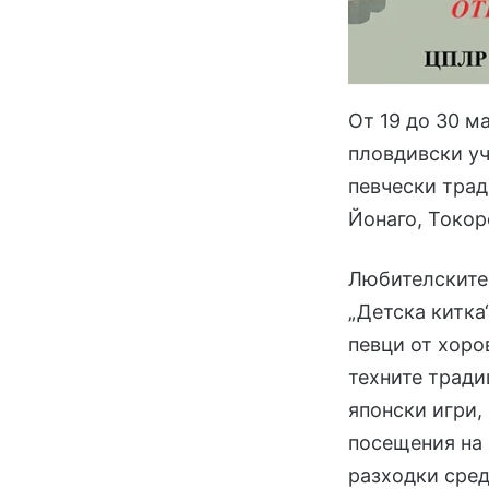
От 19 до 30 м
пловдивски у
певчески трад
Йонаго, Токор
Любителските 
„Детска китка
певци от хоров
техните тради
японски игри,
посещения на 
разходки сред