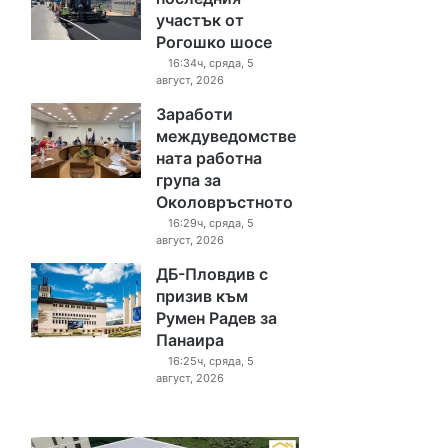
участък от
Рогошко шосе
16:34ч, сряда, 5
август, 2026
Заработи
междуведомстве
ната работна
група за
Околовръстното
16:29ч, сряда, 5
август, 2026
ДБ-Пловдив с
призив към
Румен Радев за
Панаира
16:25ч, сряда, 5
август, 2026