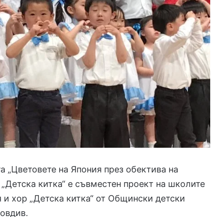
 „Цветовете на Япония през обектива на
 „Детска китка“ е съвместен проект на школите
 и хор „Детска китка“ от Общински детски
овдив.