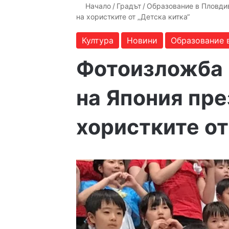
Начало
/
Градът
/
Образование в Пловди
на хористките от „Детска китка“
Култура
Новини
Образование 
Фотоизложба 
на Япония пре
хористките от