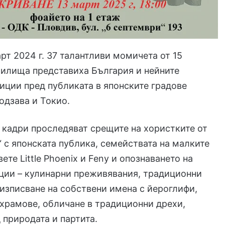
арт 2024 г. 37 талантливи момичета от 15
чилища представиха България и нейните
иции пред публиката в японските градове
одзава и Токио.
кадри проследяват срещите на хористките от
“ с японската публика, семействата на малките
ете Little Phoenix и Feny и опознаването на
ции – кулинарни преживявания, традиционни
 изписване на собствени имена с йероглифи,
храмове, обличане в традиционни дрехи,
 природата и партита.