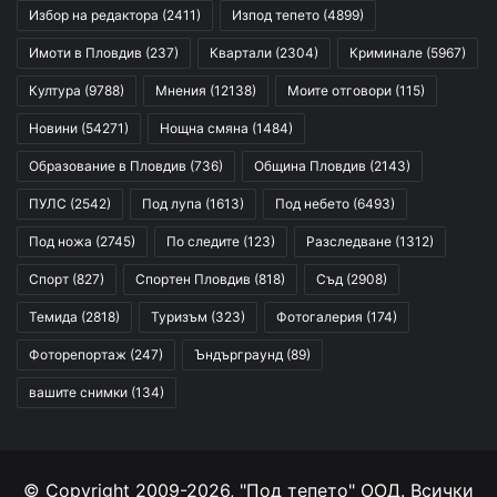
Избор на редактора
(2411)
Изпод тепето
(4899)
Имоти в Пловдив
(237)
Квартали
(2304)
Криминале
(5967)
Култура
(9788)
Мнения
(12138)
Моите отговори
(115)
Новини
(54271)
Нощна смяна
(1484)
Образование в Пловдив
(736)
Община Пловдив
(2143)
ПУЛС
(2542)
Под лупа
(1613)
Под небето
(6493)
Под ножа
(2745)
По следите
(123)
Разследване
(1312)
Спорт
(827)
Спортен Пловдив
(818)
Съд
(2908)
Темида
(2818)
Туризъм
(323)
Фотогалерия
(174)
Фоторепортаж
(247)
Ъндърграунд
(89)
вашите снимки
(134)
© Copyright 2009-2026, "Под тепето" ООД. Всички