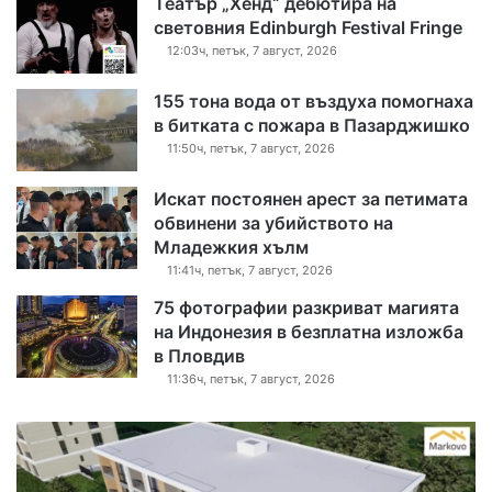
Театър „Хенд“ дебютира на
световния Edinburgh Festival Fringe
12:03ч, петък, 7 август, 2026
155 тона вода от въздуха помогнаха
в битката с пожара в Пазарджишко
11:50ч, петък, 7 август, 2026
Искат постоянен арест за петимата
обвинени за убийството на
Младежкия хълм
11:41ч, петък, 7 август, 2026
75 фотографии разкриват магията
на Индонезия в безплатна изложба
в Пловдив
11:36ч, петък, 7 август, 2026