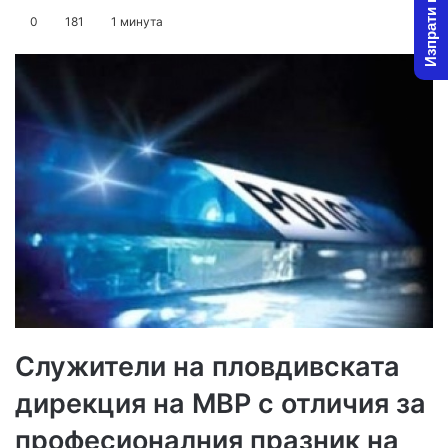
Изпрати новина
on
an
0
181
1 минута
X
email
Служители на пловдивската
дирекция на МВР с отличия за
професионалния празник на