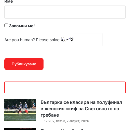
Име
:
*
Запомни ме!
Are you human? Please solve:
Българка се класира на полуфинал
в женския скиф на Световното по
гребане
12:20ч, петък, 7 август, 2026