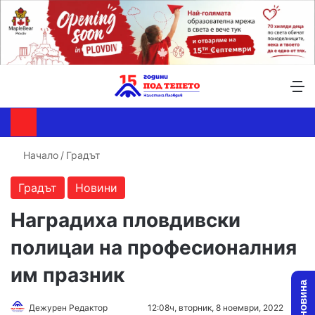
Търсене ...
Switch skin
М
Начало
/
Градът
Градът
Новини
Наградиха пловдивски
полицаи на професионалния
им празник
Follow
Send
Дежурен Редактор
12:08ч, вторник, 8 ноември, 2022