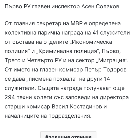
Първо РУ главен инспектор Асен Солаков.
От главния секретар на МВР е определена
колективна парична награда на 41 служители
от състава на отделите „Икономическа
полиция” и „Криминална полиция”, Първо,
Трето и Четвърто РУ и на сектор „Миграция”.
От името на главен комисар Петър Тодоров
се дава „писмена похвала” на други 14
служители. Същата награда получават още
294 техни колеги със заповеди на директора
старши комисар Васил Костадинов и
началниците на подразделения.
полиция отличия