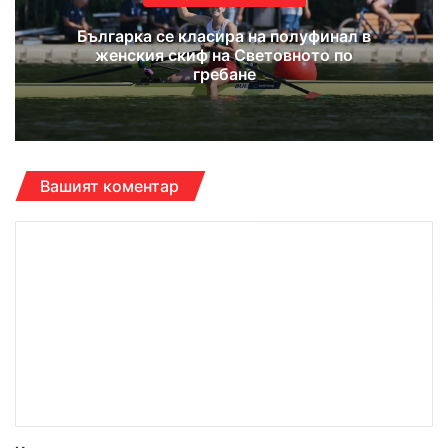
Българка се класира на полуфинал в
женския скиф на Световното по
гребане
Вашият коментар
К
о
м
е
н
т
а
р