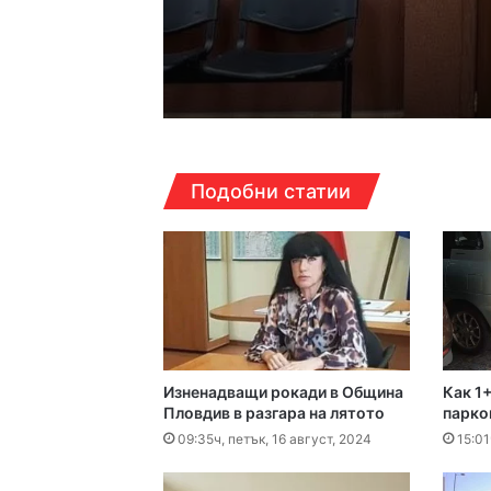
17:14ч, петък, 7 август,
Кошмарът на една м
16:38ч, петък, 7 август,
Подобни статии
Над 5 кг наркотици 
16:16ч, петък, 7 август,
Какво да правим в П
Изненадващи рокади в Община
Как 1+
16:10ч, петък, 7 август,
Пловдив в разгара на лятото
парко
Етикетите в магазин
09:35ч, петък, 16 август, 2024
15:01