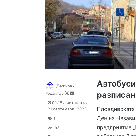
Автобуси
Дежурен
разписан
Follow
Send
Редактор
on
an
09:18ч, четвъртък,
X
email
Пловдивската 
21 септември, 2023
Ден на Незави
0
предприятие „
193