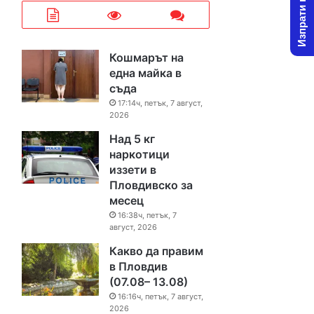
Изпрати новина
Кошмарът на
една майка в
съда
17:14ч, петък, 7 август,
2026
Над 5 кг
наркотици
иззети в
Пловдивско за
месец
16:38ч, петък, 7
август, 2026
Какво да правим
в Пловдив
(07.08– 13.08)
16:16ч, петък, 7 август,
2026