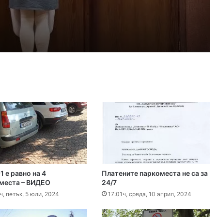
 2026
айка в съда
 2026
иззети в Пловдивско за месец
 2026
ловдив (07.08– 13.08)
1 е равно на 4
Платените паркоместа не са за
 2026
места – ВИДЕО
24/7
ите остават само в евро
ч, петък, 5 юли, 2024
17:01ч, сряда, 10 април, 2024