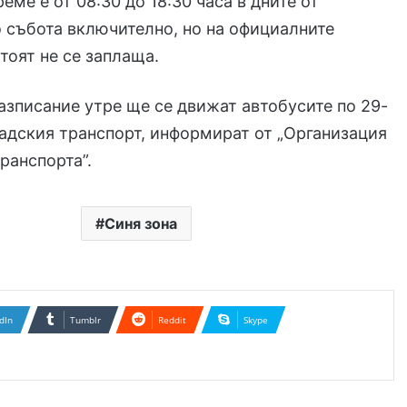
еме е от 08:30 до 18:30 часа в дните от
 събота включително, но на официалните
тоят не се заплаща.
азписание утре ще се движат автобусите по 29-
радския транспорт, информират от „Организация
транспорта”.
Синя зона
dIn
Tumblr
Reddit
Skype