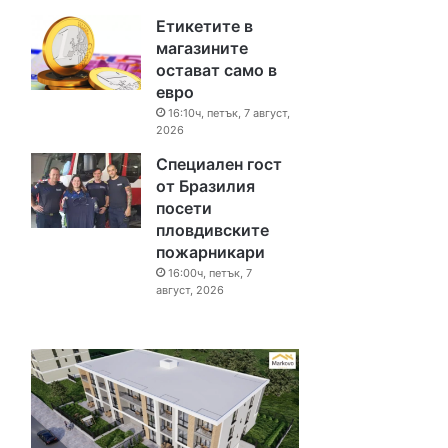
Етикетите в
магазините
остават само в
евро
16:10ч, петък, 7 август,
2026
Специален гост
от Бразилия
посети
пловдивските
пожарникари
16:00ч, петък, 7
август, 2026