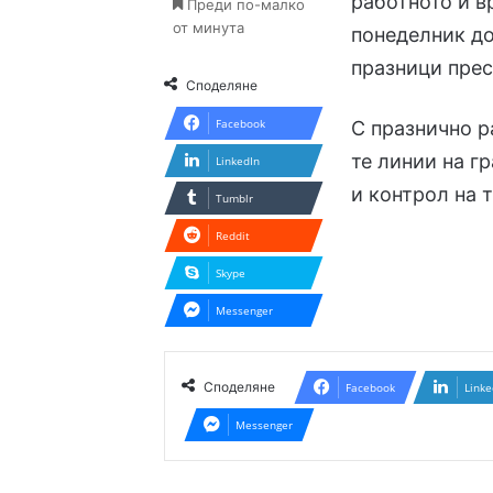
работното й вр
Преди по-малко
от минута
понеделник до
празници прес
Споделяне
Facebook
С празнично р
те линии на г
LinkedIn
и контрол на 
Tumblr
Reddit
Skype
Messenger
Споделяне
Facebook
Linke
Messenger