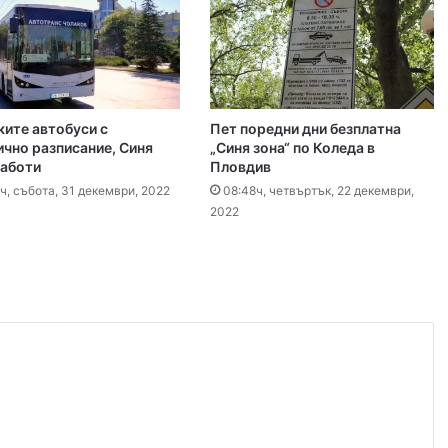
 2026
Специален гост от Бразилия посети пловдивските пожарникари
ките автобуси с
Пет поредни дни безплатна
 2026
ично разписание, Синя
„Синя зона“ по Коледа в
работи
Пловдив
„Взели са му 30-те евро, да си хапнат дюнери“. Смразяващи детайли от екзекуцията на Младежкия хълм
ч, събота, 31 декември, 2022
08:48ч, четвъртък, 22 декември,
2022
 2026
Нови детйали за убийството в Пловдив: Нечовешка жестокост
 2026
НОИ вече ще превежда обезщетения и по сметки в Revolut