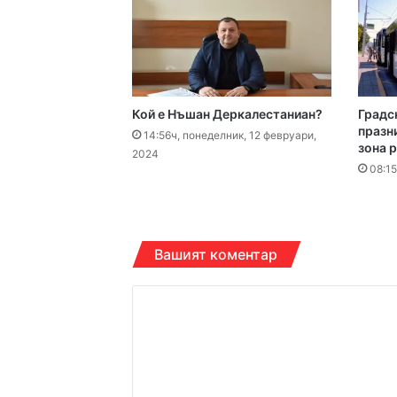
16:00ч, петък, 7 август,
Кой е Нъшан Деркалестаниан?
Градс
15:43ч, петък, 7 август,
празн
14:56ч, понеделник, 12 февруари,
зона 
2024
08:15
14:38ч, петък, 7 август,
Вашият коментар
К
14:21ч, петък, 7 август,
о
м
е