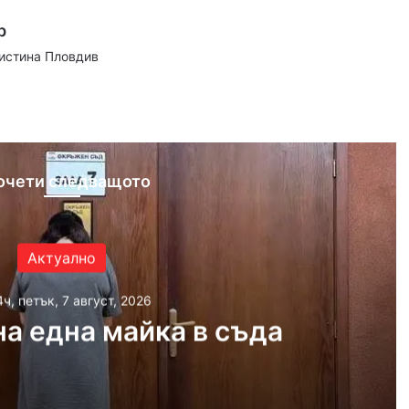
р
аистина Пловдив
ram
очети следващото
Актуално
4ч, петък, 7 август, 2026
а една майка в съда