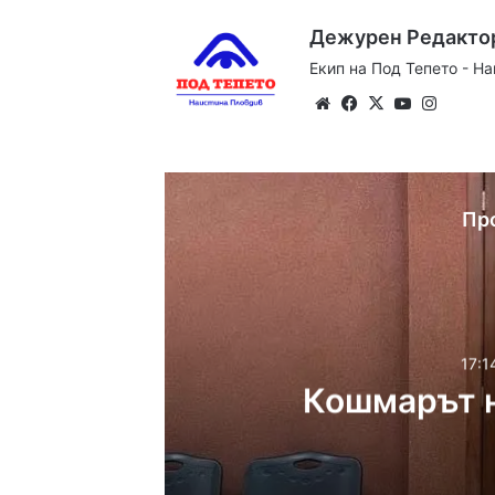
Дежурен Редакто
Екип на Под Тепето - Н
Website
Facebook
X
YouTube
Instag
Пр
17:1
Кошмарът н