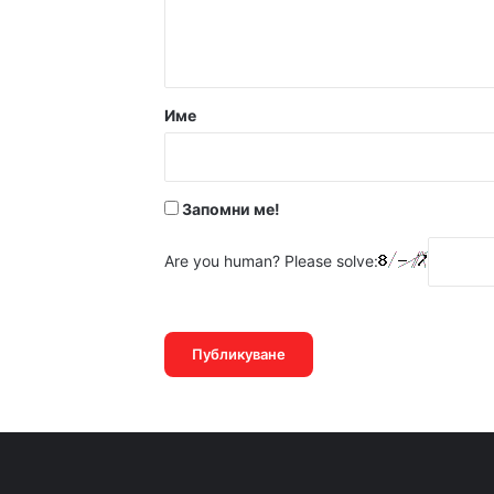
н
14:13ч, петък, 7 август,
т
а
р
Име
:
14:05ч, петък, 7 август,
*
Запомни ме!
Are you human? Please solve: