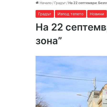
Начало
/
Градът
/
На 22 септември: Безп
Градът
Изпод тепето
Новини
На 22 септемв
зона”