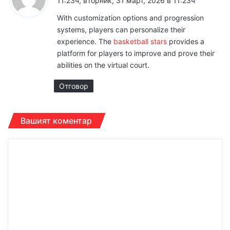
11:23ч, вторник, 31 март, 2026 в 11:23ч
з
With customization options and progression
а
systems, players can personalize their
:
experience. The
basketball stars
provides a
platform for players to improve and prove their
abilities on the virtual court.
Отговор
Вашият коментар
К
о
м
е
н
т