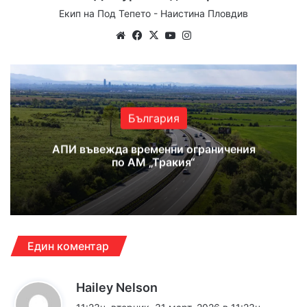
Екип на Под Тепето - Наистина Пловдив
Website
Facebook
X
YouTube
Instagram
България
АПИ въвежда временни ограничения
по АМ „Тракия“
Един коментар
к
Hailey Nelson
а