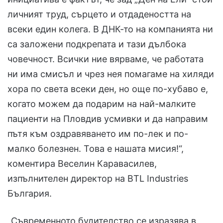
личният труд, сърцето и отдадеността на
всеки един колега. В ДНК-то на компанията ни
са заложени подкрепата и тази дълбока
човечност. Всички ние вярваме, че работата
ни има смисъл и чрез нея помагаме на хиляди
хора по света всеки ден, но още по-хубаво е,
когато можем да подарим на най-малките
пациенти на Пловдив усмивки и да направим
пътя към оздравяването им по-лек и по-
малко болезнен. Това е нашата мисия!“,
коментира Веселин Каравасилев,
изпълнителен директор на BTL Industries
България.
„Съвременното будителство се изразява в