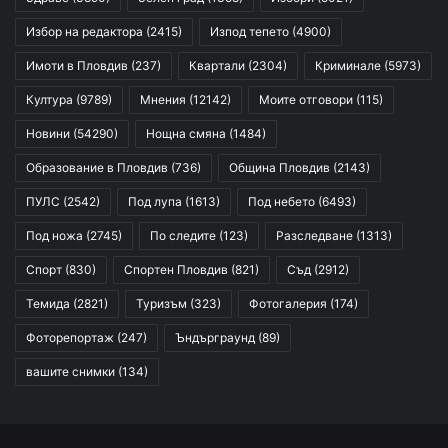
Избор на редактора
(2415)
Изпод тепето
(4900)
Имоти в Пловдив
(237)
Квартали
(2304)
Криминале
(5973)
Култура
(9789)
Мнения
(12142)
Моите отговори
(115)
Новини
(54290)
Нощна смяна
(1484)
Образование в Пловдив
(736)
Община Пловдив
(2143)
ПУЛС
(2542)
Под лупа
(1613)
Под небето
(6493)
Под ножа
(2745)
По следите
(123)
Разследване
(1313)
Спорт
(830)
Спортен Пловдив
(821)
Съд
(2912)
Темида
(2821)
Туризъм
(323)
Фотогалерия
(174)
Фоторепортаж
(247)
Ъндърграунд
(89)
вашите снимки
(134)