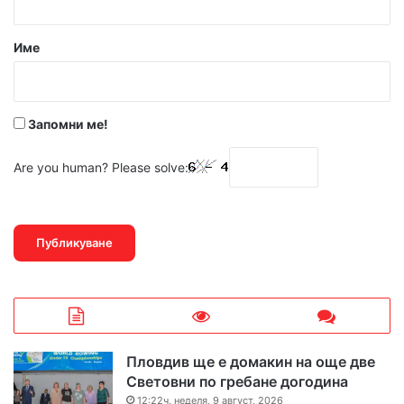
а
р
Име
:
*
Запомни ме!
Are you human? Please solve:
Пловдив ще е домакин на още две
Световни по гребане догодина
12:22ч, неделя, 9 август, 2026