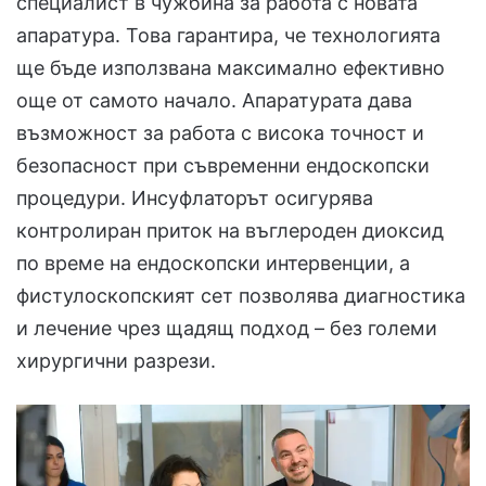
специалист в чужбина за работа с новата
апаратура. Това гарантира, че технологията
ще бъде използвана максимално ефективно
още от самото начало. Апаратурата дава
възможност за работа с висока точност и
безопасност при съвременни ендоскопски
процедури. Инсуфлаторът осигурява
контролиран приток на въглероден диоксид
по време на ендоскопски интервенции, а
фистулоскопският сет позволява диагностика
и лечение чрез щадящ подход – без големи
хирургични разрези.