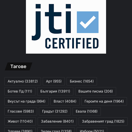
Тагове
Актуално
(33812)
Арт
(955)
Бизнес
(1654)
Ботев Пд
(111)
България
(13911)
Вашите писма
(206)
Вкусът на града
(994)
Власт
(4084)
Героите на деня
(1964)
Гласове
(5983)
Градът
(31292)
Евала
(1068)
Живот
(11040)
Забавление
(8401)
Забравеният град
(1825)
Здраве
(3890)
Зелен град
(1358)
Избори
(5021)