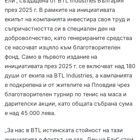
Ели“, създадена от BTL Industries България
през 2025 г. В рамките на инициативата
екипът на компанията инвестира своя труд и
съпричастността си в специален ден на
доброволчество, като генерираните средства
се насочват изцяло към благотворителен
фонд. Само в първото издание на
инициативата през 2025 г. се включват над 180
души от екипа на BTL Industries, а кампанията
е подкрепена и от жителите на Пловдив чрез
благотворителен турнир по тенис на маса и
дарителски акции, като общата събрана сума
е над 45 000 лева.
„За нас в BTL истинската стойност на тази
инициатива е фактът, че зад „Ден на Ели“ стои