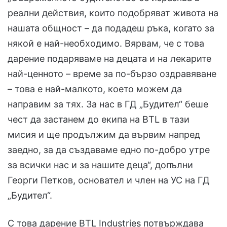
реални действия, които подобряват живота на
нашата общност – да подадеш ръка, когато за
някой е най-необходимо. Вярвам, че с това
дарение подаряваме на децата и на лекарите
най-ценното – време за по-бързо оздравяване
– това е най-малкото, което можем да
направим за тях. За нас в ГД „Будител“ беше
чест да застанем до екипа на BTL в тази
мисия и ще продължим да вървим напред
заедно, за да създаваме едно по-добро утре
за всички нас и за нашите деца“, допълни
Георги Петков, основател и член на УС на ГД
„Будител“.
С това дарение BTL Industries потвърждава