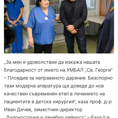
„За мен е удоволствие да изкажа нашата
благодарност от името на УМБАЛ „Св. Георги“
– Пловдив за направеното дарение. Безспорно
тази модерна апаратура ще доведе до нов
качествен съвременен етап в лечението на
пациентите в детска хирургия“, каза проф. д-р
Иван Дечев, заместник-директор
„Диагностична и лечебна дейност“ – База II в