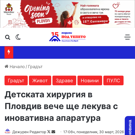
Търсене ...
Switch skin
М
Начало
/
Градът
Градът
Живот
Здраве
Новини
ПУЛС
Детската хирургия в
Пловдив вече ще лекува с
иновативна апаратура
Follow
Send
Дежурен Редактор
17:06ч, понеделник, 30 март, 2026