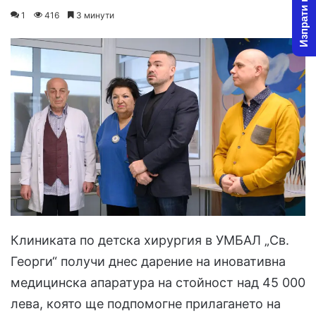
Изпрати новина
on
an
1
416
3 минути
X
email
Клиниката по детска хирургия в УМБАЛ „Св.
Георги“ получи днес дарение на иновативна
медицинска апаратура на стойност над 45 000
лева, която ще подпомогне прилагането на