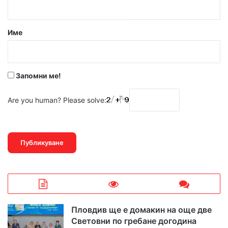
а
р
Име
:
*
Запомни ме!
Are you human? Please solve:
Пловдив ще е домакин на още две
Световни по гребане догодина