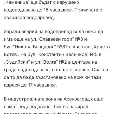
„Каменица“ ще бъдат с нарушено
водоподаване до 16 часа днес. Причината е
аварилал водопровод.
Заради авария на водопровод вода няма да
има още на ул.“Славееви гори“ №3 и
бул.“Никола Вапцаров“ №87 в квартал „Христо
Ботев“. На бул.“Константин Величков“ №5 в
„Съдийски“ и ул.“Волга“ №2 в центъра на
града водоподаването също е спряно. Очаква
се то да бъде възстановено на всички тези
адреси до 17 часа днес.
В индустриалната зона на Асеновград също
нямат водоподаване. Там е аварирал