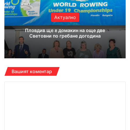
Актуално
Пловдив ще е домакин на още две
Световни по гребане догодина
Вашият коментар
К
о
м
е
н
т