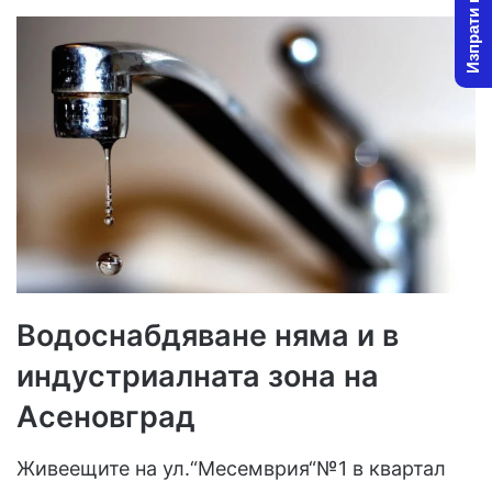
Изпрати новина
Водоснабдяване няма и в
индустриалната зона на
Асеновград
Живеещите на ул.“Месемврия“№1 в квартал