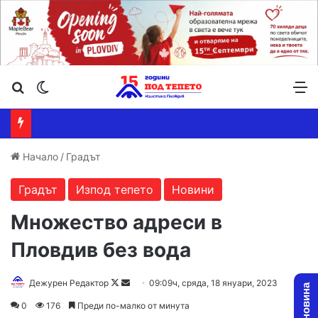
Търсене ...
Switch skin
М
Начало
/
Градът
Градът
Изпод тепето
Новини
Множество адреси в
Пловдив без вода
Follow
Send
Дежурен Редактор
09:09ч, сряда, 18 януари, 2023
on
an
0
176
Преди по-малко от минута
X
email