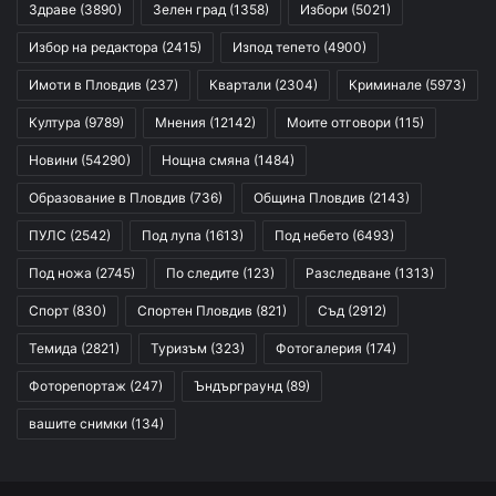
Здраве
(3890)
Зелен град
(1358)
Избори
(5021)
Избор на редактора
(2415)
Изпод тепето
(4900)
Имоти в Пловдив
(237)
Квартали
(2304)
Криминале
(5973)
Култура
(9789)
Мнения
(12142)
Моите отговори
(115)
Новини
(54290)
Нощна смяна
(1484)
Образование в Пловдив
(736)
Община Пловдив
(2143)
ПУЛС
(2542)
Под лупа
(1613)
Под небето
(6493)
Под ножа
(2745)
По следите
(123)
Разследване
(1313)
Спорт
(830)
Спортен Пловдив
(821)
Съд
(2912)
Темида
(2821)
Туризъм
(323)
Фотогалерия
(174)
Фоторепортаж
(247)
Ъндърграунд
(89)
вашите снимки
(134)