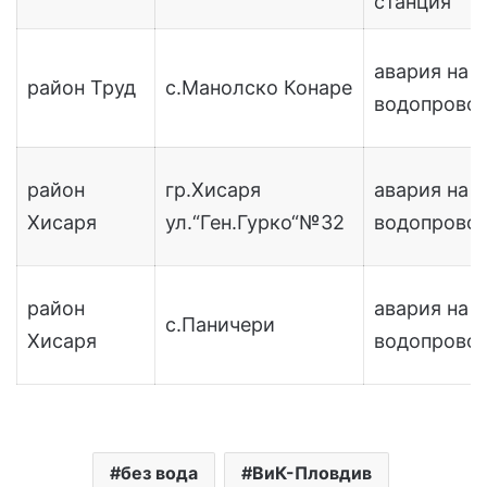
станция
авария на
район Труд
с.Манолско Конаре
водопрово
район
гр.Хисаря
авария на
Хисаря
ул.“Ген.Гурко“№32
водопрово
район
авария на
с.Паничери
Хисаря
водопрово
без вода
ВиК-Пловдив