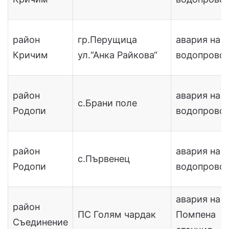
район
гр.Перущица
авария на
Кричим
ул.“Анка Райкова“
водопрово
район
авария на
с.Брани поле
Родопи
водопрово
район
авария на
с.Първенец
Родопи
водопрово
авария на
район
ПС Голям чардак
Помпена
Съединение