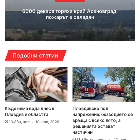
6000 декара горяха край Асеновград,
пожарът е овладян
Подобни статии
Къде няма вода днес в
Пловдивско под
Пловдив и областта
напрежение: безводието се
връща с всяко лято, а
10:38ч, петък, 10 юли, 2026
решенията остават
частични
11:39ч, понеделник, 22 юни,