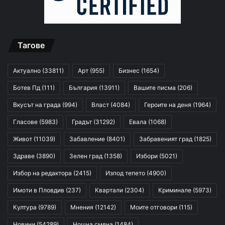
Тагове
Актуално
(33811)
Арт
(955)
Бизнес
(1654)
Ботев Пд
(111)
България
(13911)
Вашите писма
(206)
Вкусът на града
(994)
Власт
(4084)
Героите на деня
(1964)
Гласове
(5983)
Градът
(31292)
Евала
(1068)
Живот
(11039)
Забавление
(8401)
Забравеният град
(1825)
Здраве
(3890)
Зелен град
(1358)
Избори
(5021)
Избор на редактора
(2415)
Изпод тепето
(4900)
Имоти в Пловдив
(237)
Квартали
(2304)
Криминале
(5973)
Култура
(9789)
Мнения
(12142)
Моите отговори
(115)
Новини
(54289)
Нощна смяна
(1484)