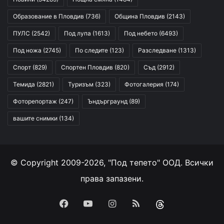
Образование в Пловдив
(736)
Община Пловдив
(2143)
ПУЛС
(2542)
Под лупа
(1613)
Под небето
(6493)
Под ножа
(2745)
По следите
(123)
Разследване
(1313)
Спорт
(829)
Спортен Пловдив
(820)
Съд
(2912)
Темида
(2821)
Туризъм
(323)
Фотогалерия
(174)
Фоторепортаж
(247)
Ъндърграунд
(89)
вашите снимки
(134)
© Copyright 2009-2026, "Под тепето" ООД. Всички
права запазени.
Facebook
YouTube
Instagram
RSS
Threads