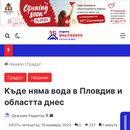
Търсене ...
Switch skin
М
Начало
/
Градът
Градът
Новини
Къде няма вода в Пловдив и
областта днес
Follow
Send
Дежурен Редактор
on
an
09:27ч, четвъртък, 16 ноември, 2023
0
237
1 минута
X
email