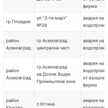
фирма
ул.“3-ти март“
авария на
гр.Пловдив
№28
водопрово
район
гр.Асеновград
авария на
Асеновград
централна част
водопрово
авария на
гр.Асеновград
район
водопрово
кв.Долни Воден
Асеновград
от външна
Промишлена зона
фирма
район
авария на
с.Устина
Кричим
водопрово