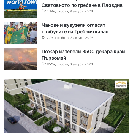
Световното по гребане в Пловдив
12:14ч, събота, 8 август, 2026
Чанове и вувузели огласят
трибуните на Гребния канал
12:05ч, събота, 8 август, 2026
Пожар изпепели 3500 декара край
Първомай
11:52ч, събота, 8 август, 2026