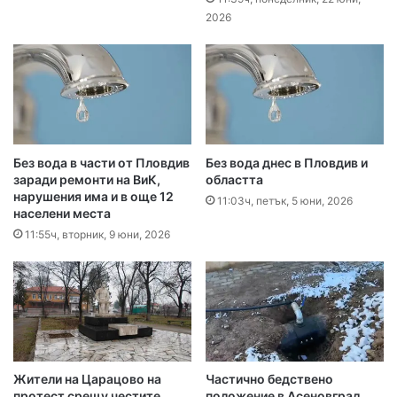
2026
Без вода в части от Пловдив
Без вода днес в Пловдив и
заради ремонти на ВиК,
областта
нарушения има и в още 12
11:03ч, петък, 5 юни, 2026
населени места
11:55ч, вторник, 9 юни, 2026
Жители на Царацово на
Частично бедствено
протест срещу честите
положение в Асеновград