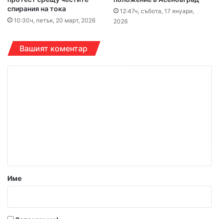
спирания на тока
12:47ч, събота, 17 януари,
10:30ч, петък, 20 март, 2026
2026
Вашият коментар
К
о
м
е
н
т
а
р
Име
:
*