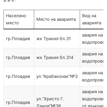
В и К:
Населено
Вид на
Място на аварията
място
аварията
авария на
гр.Пловдив
жк Тракия бл.31
водопрово
авария на
гр.Пловдив
жк Тракия бл.314
водопрово
авария на
гр.Пловдив
ул.“Арабаконак“№3
водопрово
авария на
ул.“Христо Г.
водопрово
гр.Пловдив
Данов“№38
от външна