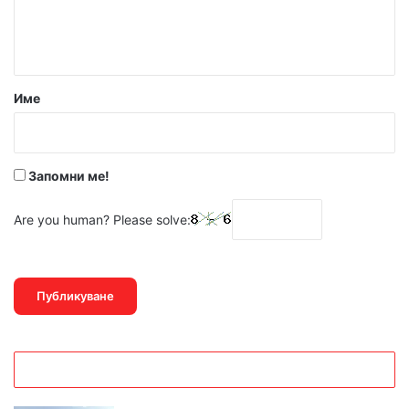
н
т
а
р
Име
:
*
Запомни ме!
Are you human? Please solve: