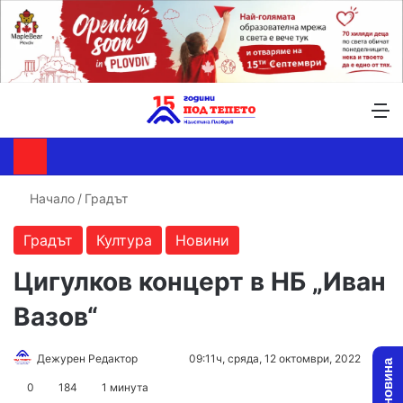
Търсене ...
Switch skin
М
Начало
/
Градът
Градът
Култура
Новини
Цигулков концерт в НБ „Иван
Вазов“
Follow
Send
Дежурен Редактор
09:11ч, сряда, 12 октомври, 2022
on
an
0
184
1 минута
X
email