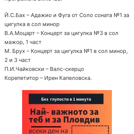
Й.С.Бах – Адажио и Фуга от Соло соната №1 за
цигулка в сол минор
В.А.Моцарт – Концерт за цигулка №3 в сол
мажор, 1 част
М. Брух – Концерт за цигулка №1 в сол минор,
2 и 3 част
П.И.Чайковски – Валс-скерцо
Корепетитор – Ирен Капеловска.