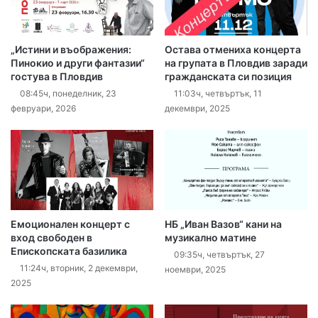
„Истини и въображения:
Остава отмениха концерта
Пинокио и други фантазии“
на групата в Пловдив заради
гостува в Пловдив
гражданската си позиция
08:45ч, понеделник, 23
11:03ч, четвъртък, 11
февруари, 2026
декември, 2025
Емоционален концерт с
НБ „Иван Вазов“ кани на
вход свободен в
музикално матине
Епископската базилика
09:35ч, четвъртък, 27
11:24ч, вторник, 2 декември,
ноември, 2025
2025