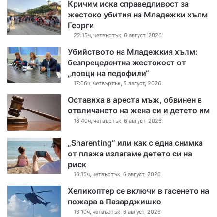
Кричим иска справедливост за
жестоко убития на Младежки хълм
Георги
22:15ч, четвъртък, 6 август, 2026
Убийството на Младежкия хълм:
безпрецедентна жестокост от
„ловци на педофили“
17:06ч, четвъртък, 6 август, 2026
Оставиха в ареста мъж, обвинен в
отвличането на жена си и детето им
16:40ч, четвъртък, 6 август, 2026
„Sharenting“ или как с една снимка
от плажа излагаме детето си на
риск
16:15ч, четвъртък, 6 август, 2026
Хеликоптер се включи в гасенето на
пожара в Пазарджишко
16:10ч, четвъртък, 6 август, 2026