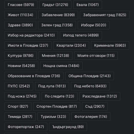
Гласове
(5979)
Градът
(31276)
Евала
(1067)
Живот
(11034)
Забавление
(8399)
Забравеният град
(1825)
Здраве
(3890)
Зелен град
(1358)
Избори
(5020)
Избор на редактора
(2410)
Изпод тепето
(4899)
Имоти в Пловдив
(237)
Квартали
(2304)
Криминале
(5963)
Култура
(9786)
Мнения
(12138)
Моите отговори
(115)
Новини
(54258)
Нощна смяна
(1484)
Образование в Пловдив
(736)
Община Пловдив
(2143)
ПУЛС
(2542)
Под лупа
(1613)
Под небето
(6493)
Под ножа
(2745)
По следите
(123)
Разследване
(1312)
Спорт
(827)
Спортен Пловдив
(817)
Съд
(2907)
Темида
(2817)
Туризъм
(323)
Фотогалерия
(174)
Фоторепортаж
(247)
Ъндърграунд
(89)