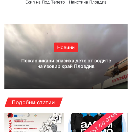
Екип на Под Тепето - Наистина Пловдив
Website
Facebook
X
YouTube
Instagram
Новини
Пожарникари спасиха дете от водите
на язовир край Пловдив
Подобни статии