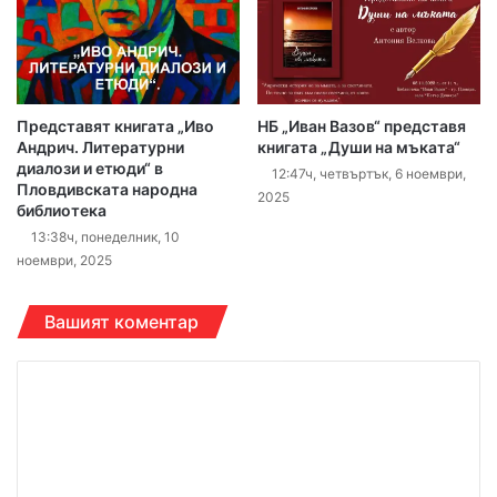
Представят книгата „Иво
НБ „Иван Вазов“ представя
Андрич. Литературни
книгата „Души на мъката“
диалози и етюди“ в
12:47ч, четвъртък, 6 ноември,
Пловдивската народна
2025
библиотека
13:38ч, понеделник, 10
ноември, 2025
Вашият коментар
К
о
м
е