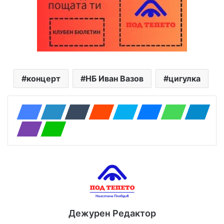
концерт
НБ Иван Вазов
цигулка
Дежурен Редактор