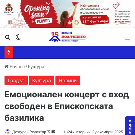
Търсене ...
Switch skin
М
Начало
/
Култура
Градът
Култура
Новини
Емоционален концерт с вход
свободен в Епископската
базилика
Follow
Send
Дежурен Редактор
11:24ч, вторник, 2 декември, 2025