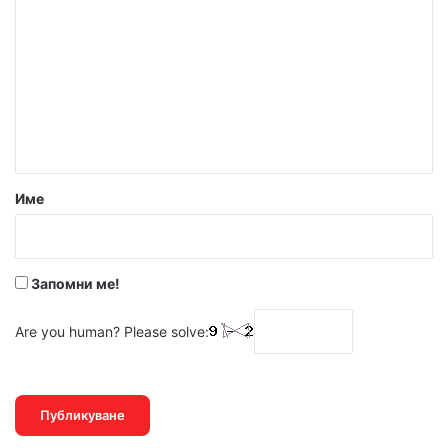
о
м
е
н
т
а
р
Име
:
*
Запомни ме!
Are you human? Please solve: