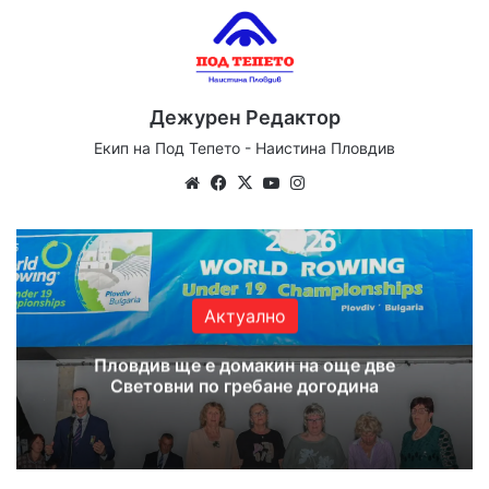
Дежурен Редактор
Екип на Под Тепето - Наистина Пловдив
Website
Facebook
X
YouTube
Instagram
Актуално
Пловдив ще е домакин на още две
Световни по гребане догодина