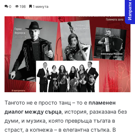
Изпрати новина
on
an
0
198
1 минута
X
email
Тангото не е просто танц – то е
пламенен
диалог между сърца
, история, разказана без
думи, и музика, която превръща тъгата в
страст, а копнежа – в елегантна стъпка. В