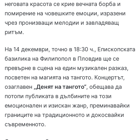
неговата красота се крие вечната борба и
помирение на човешките емоции, изразени
чрез пронизващи мелодии и завладяващ
ритъм.
На 14 декември, точно в 18:30 ч., Епископската
базилика на Филипопол в Пловдив ще се
превърне в сцена на един музикален разказ,
посветен на магията на тангото. Концертът,
озаглавен
„Денят на тангото“
, обещава да
потопи публиката в дълбините на този
емоционален и изискан жанр, преминавайки
границите на традиционното и докосвайки
съвременното.