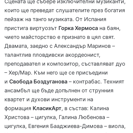
Сцената ще събере изключителни музиканти,
които ще преведат слушателите през богатия
пейзаж на танго музиката. От Испания
пристига виртуозът
Горка Хермоса
на баян,
чието майсторство е признато в цял свят.
Двамата, заедно с Александър Маринов –
талантлив пловдивски акордеонист,
преподавател и композитор, съставляват дуо
– Хер/Мар. Към него ще се присъедини
и
Свобода Боздуганова
– контрабас. Техният
ансамбъл ще бъде допълнен от струнния
квартет и духови инструменти на
формация
КласикАрт
, в състав: Калина
Христова – цигулка, Галина Любенова –
цигулка, Евгения Бааджиева-Димова – виола,