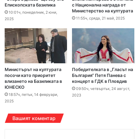
Епископската базилика
с Национална награда от
Министерство на културата
10:01ч, понеделник, 2 юни,
11:55ч, сряда, 21 май, 2025
2025
Министърът на културата
Победителката в „Гласът на
посочи като приоритет
България“ Петя Панева с
влизането на Базиликата в
концерт в ГДК в Пловдив
ЮНЕСКО
09:50ч, четвъртък, 24 август,
18:57ч, петък, 14 февруари,
2023
2025
Вашият коментар
К