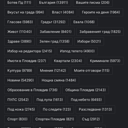
Ботев Пд
(111)
България
(13911)
Вашите писма
(206)
Вкусът на града
(994)
Власт
(4084)
Героите на деня
(1964)
Гласове
(5983)
Градът
(31292)
Евала
(1068)
Живот
(11040)
Забавление
(8401)
Забравеният град
(1825)
Здраве
(3890)
Зелен град
(1358)
Избори
(5021)
Избор на редактора
(2415)
Изпод тепето
(4900)
Имоти в Пловдив
(237)
Квартали
(2304)
Криминале
(5973)
Култура
(9789)
Мнения
(12142)
Моите отговори
(115)
Новини
(54290)
Нощна смяна
(1484)
Образование в Пловдив
(736)
Община Пловдив
(2143)
ПУЛС
(2542)
Под лупа
(1613)
Под небето
(6493)
Под ножа
(2745)
По следите
(123)
Разследване
(1313)
Спорт
(830)
Спортен Пловдив
(821)
Съд
(2912)