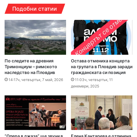
Подобни статии
По следите на древния
Остава отмениха концерта
Тримонциум – римското
на групата в Пловдив заради
наследство на Пловдив
гражданската си позиция
14:17ч, четвъртък, 7 май, 2026
11:03ч, четвъртък, 11
декември, 2025
“Опера в джаза” ще звучи в
Елена Кантарева е отличена