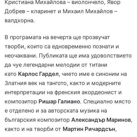
Кристиана Михайлова – виолончело, Явор
Добрев – кларинет и Михаил Михайлов –
валдхорна.
В програмата на вечерта ще прозвучат
творби, които са едновременно познати и
неочаквани. Публиката ще има удоволствието
да чуе легендарни мелодии от титани
като
Карлос Гардел
, чието име е синоним на
Златния век на тангото, както и модерните
интерпретации на френския акордеонист и
композитор
Ришар Галиано
. Специално място
е отделено и за авторската музика на
българския композитор
Александър Маринов
,
както и на творби от
Мартин Ричардсън
,