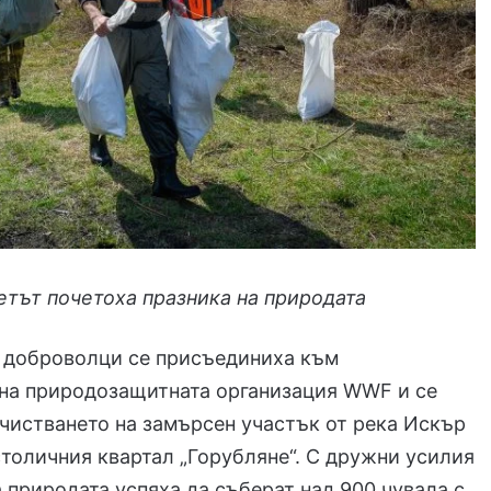
етът почетоха празника на природата
0 доброволци се присъединиха към
 на природозащитната организация WWF и се
чистването на замърсен участък от река Искър
столичния квартал „Горубляне“. С дружни усилия
 природата успяха да съберат над 900 чувала с