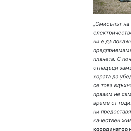
„Смисълът на 
електричество
ни е да покаж
предприемаме
планета. С по
отпадъци замъ
хората да убе
се това вдъхн
правим
не сам
време от годи
ни предоставя
качествен жив
координатор н