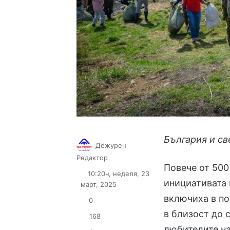
България и св
Дежурен
Follow
Send
Редактор
Повече от 50
on
an
10:20ч, неделя, 23
X
email
инициативата
март, 2025
включиха в по
0
в близост до 
168
любителите на