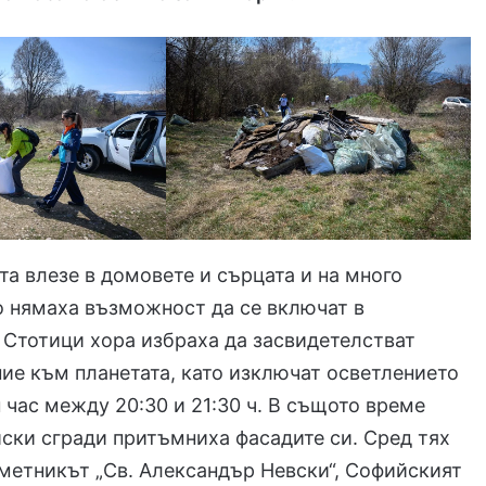
та влезе в домовете и сърцата и на много
о нямаха възможност да се включат в
 Стотици хора избраха да засвидетелстват
ие към планетата, като изключат осветлението
 час между 20:30 и 21:30 ч. В същото време
ски сгради притъмниха фасадите си. Сред тях
метникът „Св. Александър Невски“, Софийският