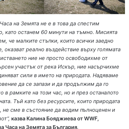
Часа на Земята не е в това да спестим
, като останем 60 минути на тъмно. Мисията
ем, че малките стъпки, които всички заедно
, оказват реално въздействие върху голямата
чистването ние не просто освободихме от
рсен участък от река Искър, ние насърчихме
диняват сили в името на природата. Надяваме
овение да се запази и да продължим да го
о в рамките на този час, но и през останалото
ната. Тъй като без ресурсите, които природата
, не сме в състояние да водим пълноценен и
от“,
казва Калина Бояджиева от WWF,
а Часа на Земята за България
.