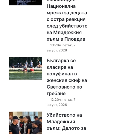
Национална
мрежа за децата
с остра реакция
след убийството
на Младежкия
хълм в Пловдив
13:26ч, петък, 7
август, 2026
Българка се
класира на
полуфинал в
женския скиф на
Световното по
гребане
12:20ч, петък, 7
август, 2026
Убийството на
Младежкия
хълм: Делото за