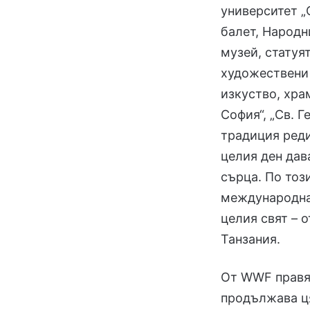
университет „
балет, Народн
музей, статуя
художествени 
изкуство, хра
София“, „Св. Г
традиция реди
целия ден дав
сърца. По тоз
международна
целия свят – 
Танзания.
От WWF правят
продължава ц