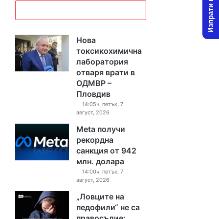
Изпрати новина
Нова
токсикохимична
лаборатория
отваря врати в
ОДМВР –
Пловдив
14:05ч, петък, 7
август, 2026
Meta получи
рекордна
санкция от 942
млн. долара
14:00ч, петък, 7
август, 2026
„Ловците на
педофили“ не са
правосъдие: