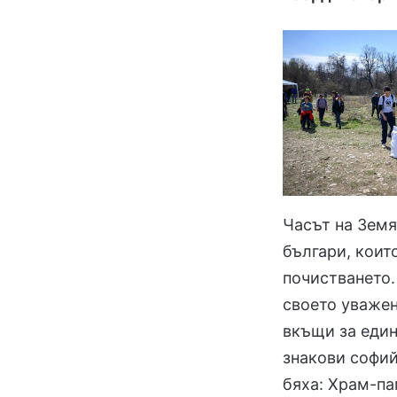
Часът на Земя
българи, коит
почистването.
своето уважен
вкъщи за един
знакови софий
бяха: Храм-па