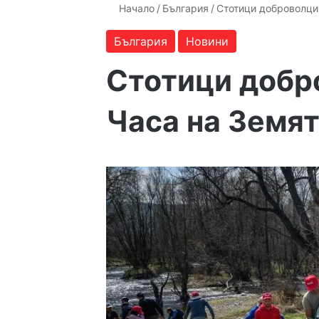
Начало
/
България
/
Стотици доброволци 
България
Новини
Стотици добр
Часа на Земят