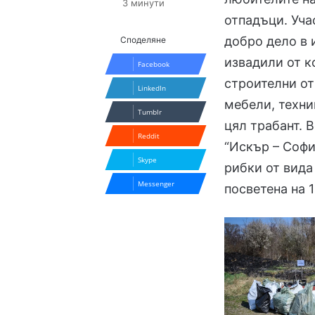
3 минути
отпадъци. Уча
добро дело в 
Споделяне
извадили от к
Facebook
строителни от
LinkedIn
мебели, техни
Tumblr
цял трабант. 
Reddit
“Искър – Софи
Skype
рибки от вида
Messenger
посветена на 