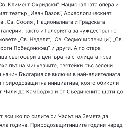
Св. Климент Охридски“, Националната опера и
ият театър „Иван Вазов“, Археологическият
та „Св. София“, Националната и Градската
галерии, както и Галерията за чуждестранно
мовете „Св. Неделя“, „Св. Седмочисленици“, „Св.
еорги Победоносец“ и други. А по стара
ца светофари в центъра на столицата през
аха път на минувачите, светейки със зелени
и начин България се включи в най-влиятелната
 природозащитна инициатива, която обиколи
от Чили до Камбоджа и от Съединените щати до
 всичко по силите си Часът на Земята да
яла година. Природозащитниците години наред