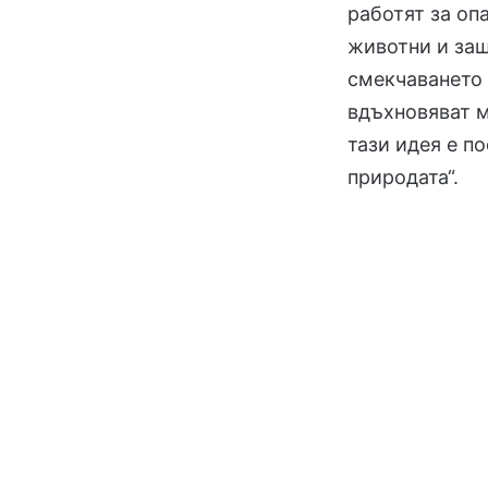
работят за оп
животни и защ
смекчаването 
вдъхновяват м
тази идея е п
природата“.