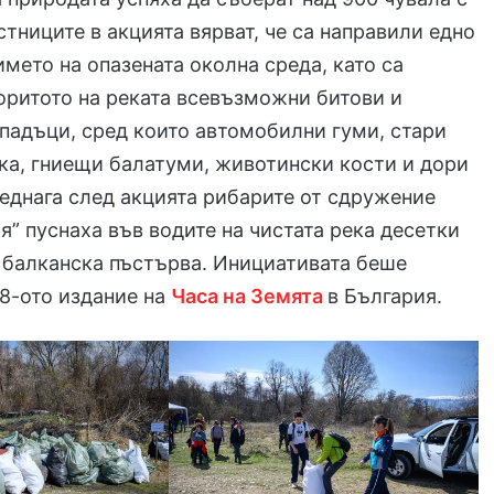
стниците в акцията вярват, че са направили едно
името на опазената околна среда, като са
оритото на реката всевъзможни битови и
падъци, сред които автомобилни гуми, стари
ка, гниещи балатуми, животински кости и дори
Веднага след акцията рибарите от сдружение
я” пуснаха във водите на чистата река десетки
 балканска пъстърва. Инициативата беше
18-ото издание на
Часа на Земята
в България.