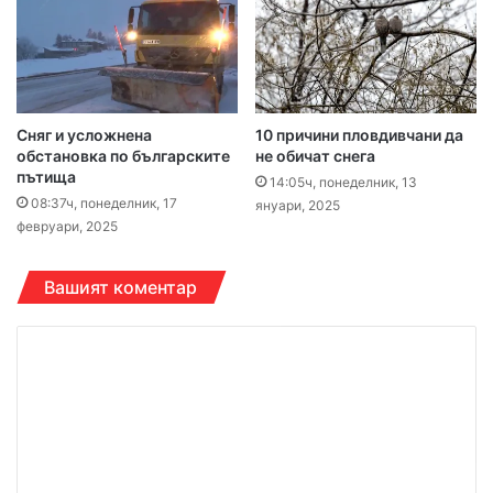
Сняг и усложнена
10 причини пловдивчани да
обстановка по българските
не обичат снега
пътища
14:05ч, понеделник, 13
08:37ч, понеделник, 17
януари, 2025
февруари, 2025
Вашият коментар
К
о
м
е
н