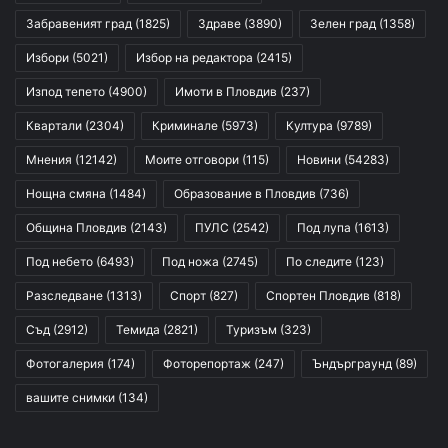
Забравеният град
(1825)
Здраве
(3890)
Зелен град
(1358)
Избори
(5021)
Избор на редактора
(2415)
Изпод тепето
(4900)
Имоти в Пловдив
(237)
Квартали
(2304)
Криминале
(5973)
Култура
(9789)
Мнения
(12142)
Моите отговори
(115)
Новини
(54283)
Нощна смяна
(1484)
Образование в Пловдив
(736)
Община Пловдив
(2143)
ПУЛС
(2542)
Под лупа
(1613)
Под небето
(6493)
Под ножа
(2745)
По следите
(123)
Разследване
(1313)
Спорт
(827)
Спортен Пловдив
(818)
Съд
(2912)
Темида
(2821)
Туризъм
(323)
Фотогалерия
(174)
Фоторепортаж
(247)
Ъндърграунд
(89)
вашите снимки
(134)