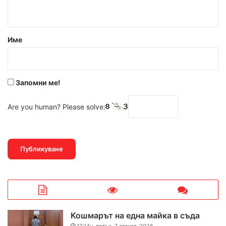
т
а
р
Име
:
*
Запомни ме!
Are you human? Please solve:
Кошмарът на една майка в съда
17:14ч, петък, 7 август, 2026