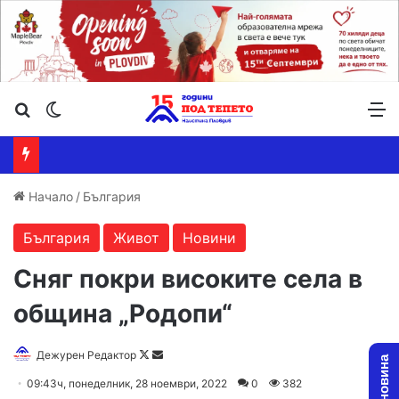
Търсене ...
Switch skin
М
Начало
/
България
България
Живот
Новини
Сняг покри високите села в
община „Родопи“
Follow
Send
Дежурен Редактор
on
an
09:43ч, понеделник, 28 ноември, 2022
0
382
X
email