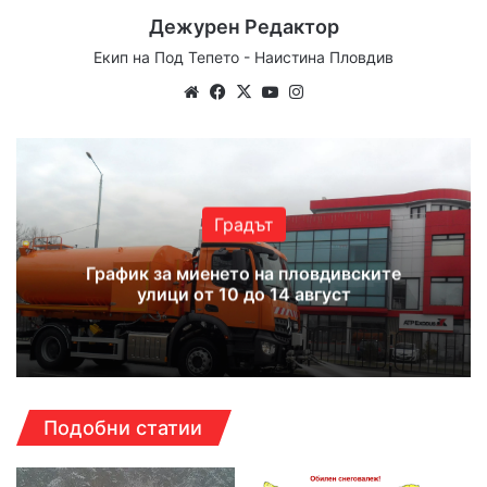
Дежурен Редактор
Екип на Под Тепето - Наистина Пловдив
Website
Facebook
X
YouTube
Instagram
Градът
График за миенето на пловдивските
улици от 10 до 14 август
Подобни статии