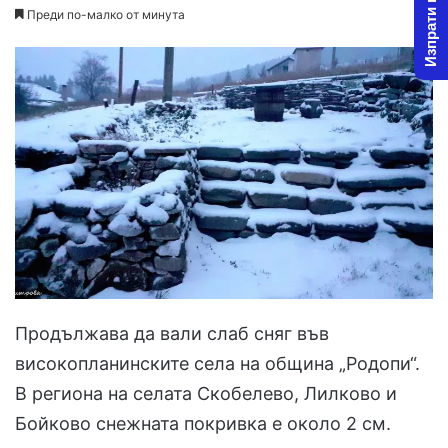
Изпрати новина
Преди по-малко от минута
Продължава да вали слаб сняг във
високопланинските села на община „Родопи“.
В региона на селата Скобелево, Лилково и
Бойково снежната покривка е около 2 см.