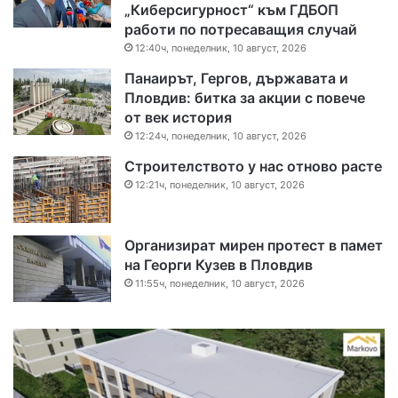
„Киберсигурност“ към ГДБОП
работи по потресаващия случай
12:40ч, понеделник, 10 август, 2026
Панаирът, Гергов, държавата и
Пловдив: битка за акции с повече
от век история
12:24ч, понеделник, 10 август, 2026
Строителството у нас отново расте
12:21ч, понеделник, 10 август, 2026
Организират мирен протест в памет
на Георги Кузев в Пловдив
11:55ч, понеделник, 10 август, 2026