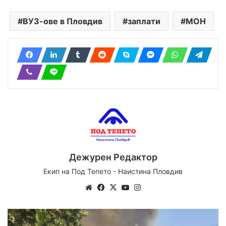
ВУЗ-ове в Пловдив
заплати
МОН
Дежурен Редактор
Екип на Под Тепето - Наистина Пловдив
Website
Facebook
X
YouTube
Instagram