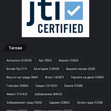
Тагове
Актуално
(33818)
Арт
(955)
Бизнес
(1655)
Ботев Пд
(111)
България
(13918)
Вашите писма
(206)
Вкусът на града
(994)
Власт
(4087)
Героите на деня
(1964)
Гласове
(5984)
Градът
(31300)
Евала
(1068)
Живот
(11043)
Забавление
(8402)
Забравеният град
(1826)
Здраве
(3890)
Зелен град
(1358)
Избори
(5022)
Избор на редактора
(2417)