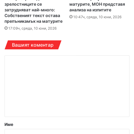
зрелостниците се
матурите, МОН представя
затрудняват най-много:
анализа на изпитите
Собственият текст остава
10:47ч, сряда, 10 юни, 2026
препъникамък на матурите
17:09ч, сряда, 10 юни, 2026
Вашият коментар
К
о
м
е
н
т
а
р
Име
: