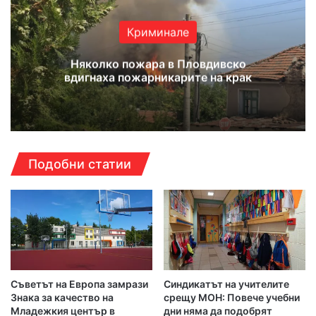
Криминале
Няколко пожара в Пловдивско
вдигнаха пожарникарите на крак
Подобни статии
Съветът на Европа замрази
Синдикатът на учителите
Знака за качество на
срещу МОН: Повече учебни
Младежкия център в
дни няма да подобрят