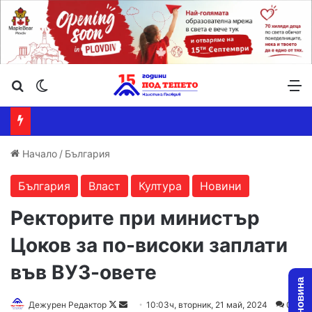
Търсене ...
Switch skin
М
Начало
/
България
България
Власт
Култура
Новини
Ректорите при министър
Цоков за по-високи заплати
във ВУЗ-овете
Follow
Send
Дежурен Редактор
10:03ч, вторник, 21 май, 2024
0