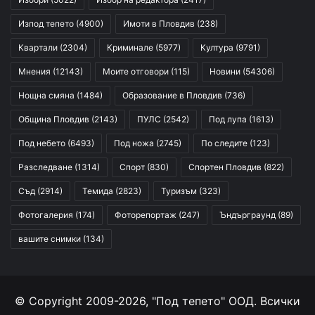
Изпод тепето
(4900)
Имоти в Пловдив
(238)
Квартали
(2304)
Криминале
(5977)
Култура
(9791)
Мнения
(12143)
Моите отговори
(115)
Новини
(54306)
Нощна смяна
(1484)
Образование в Пловдив
(736)
Община Пловдив
(2143)
ПУЛС
(2542)
Под лупа
(1613)
Под небето
(6493)
Под ножа
(2745)
По следите
(123)
Разследване
(1314)
Спорт
(830)
Спортен Пловдив
(822)
Съд
(2914)
Темида
(2823)
Туризъм
(323)
Фотогалерия
(174)
Фоторепортаж
(247)
Ъндърграунд
(89)
вашите снимки
(134)
© Copyright 2009-2026, "Под тепето" ООД. Всички