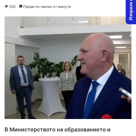
Изпрати новина
on
an
250
Преди по-малко от минута
X
email
В Министерството на образованието и