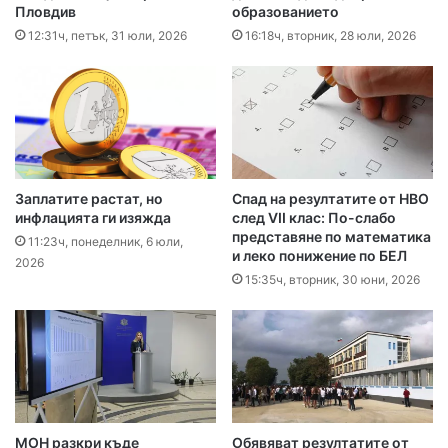
Пловдив
образованието
12:31ч, петък, 31 юли, 2026
16:18ч, вторник, 28 юли, 2026
Заплатите растат, но
Спад на резултатите от НВО
инфлацията ги изяжда
след VII клас: По-слабо
представяне по математика
11:23ч, понеделник, 6 юли,
и леко понижение по БЕЛ
2026
15:35ч, вторник, 30 юни, 2026
МОН разкри къде
Обявяват резултатите от