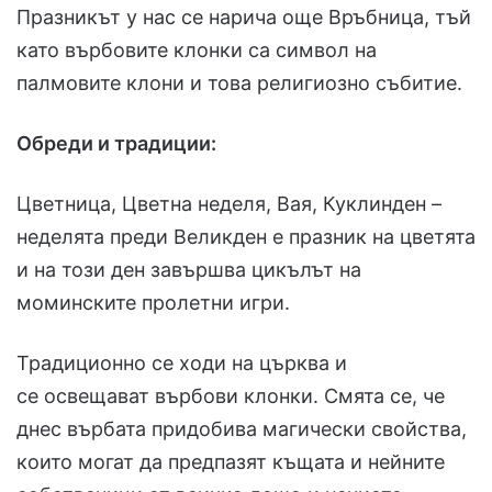
Празникът у нас се нарича още Връбница, тъй
като върбовите клонки са символ на
палмовите клони и това религиозно събитие.
Обреди и традиции:
Цветница, Цветна неделя, Вая, Куклинден –
неделята преди Великден е празник на цветята
и на този ден завършва цикълът на
моминските пролетни игри.
Традиционно се ходи на църква и
се освещават върбови клонки. Смята се, че
днес върбата придобива магически свойства,
които могат да предпазят къщата и нейните