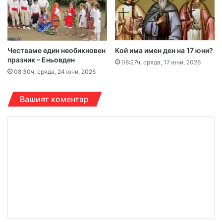
Честваме един необикновен
Кой има имен ден на 17 юни?
празник – Еньовден
08:27ч, сряда, 17 юни, 2026
08:30ч, сряда, 24 юни, 2026
Вашият коментар
К
о
м
е
н
т
а