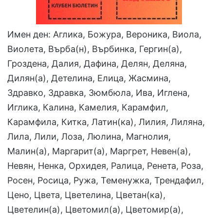
Имен ден: Аглика, Божура, Вероника, Виола,
Виолета, Върба(н), Върбинка, Гергин(а),
Гроздена, Далия, Дафина, Делян, Деляна,
Дилян(а), Детелина, Елица, Жасмина,
Здравко, Здравка, Зюмбюла, Ива, Иглена,
Иглика, Калина, Камелия, Карамфил,
Карамфила, Китка, Латин(ка), Лилия, Лиляна,
Лила, Лили, Лоза, Люлина, Магнолия,
Малин(а), Маргарит(а), Маргрет, Невен(а),
Невян, Ненка, Орхидея, Ралица, Ренета, Роза,
Росен, Росица, Ружа, Теменужка, Трендафил,
Цено, Цвета, Цветелина, Цветан(ка),
Цветелин(а), Цветомил(а), Цветомир(а),