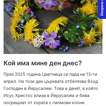
Изпрати новина
Кой има мине ден днес?
През 2025 година Цветница се пада на 13-ти
април. На този ден църквата отбелязва Вход
Господен в Йерусалим. Това е денят, в който
Исус Христос влиза в Йерусалим и бива
посрещнат от хората с палмови клони.