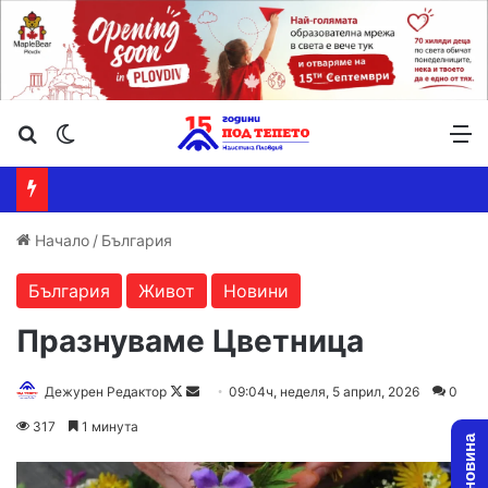
Търсене ...
Switch skin
М
Начало
/
България
България
Живот
Новини
Празнуваме Цветница
Follow
Send
Дежурен Редактор
09:04ч, неделя, 5 април, 2026
0
on
an
317
1 минута
X
email