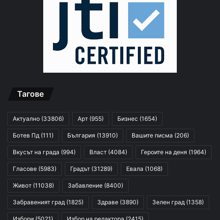
Тагове
Актуално
(33806)
Арт
(955)
Бизнес
(1654)
Ботев Пд
(111)
България
(13910)
Вашите писма
(206)
Вкусът на града
(994)
Власт
(4084)
Героите на деня
(1964)
Гласове
(5983)
Градът
(31289)
Евала
(1068)
Живот
(11038)
Забавление
(8400)
Забравеният град
(1825)
Здраве
(3890)
Зелен град
(1358)
Избори
(5021)
Избор на редактора
(2415)