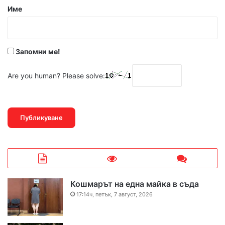
р
Име
:
*
Запомни ме!
Are you human? Please solve:
Кошмарът на една майка в съда
17:14ч, петък, 7 август, 2026