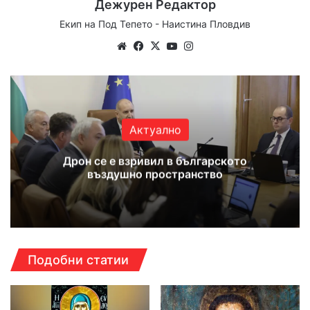
Дежурен Редактор
Екип на Под Тепето - Наистина Пловдив
Website
Facebook
X
YouTube
Instagram
Актуално
Дрон се е взривил в българското
въздушно пространство
Подобни статии