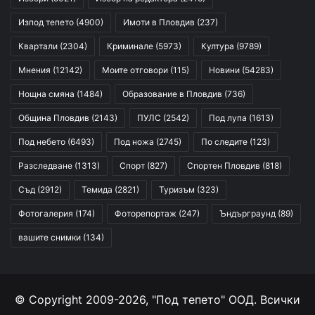
Изпод тепето
(4900)
Имоти в Пловдив
(237)
Квартали
(2304)
Криминале
(5973)
Култура
(9789)
Мнения
(12142)
Моите отговори
(115)
Новини
(54283)
Нощна смяна
(1484)
Образование в Пловдив
(736)
Община Пловдив
(2143)
ПУЛС
(2542)
Под лупа
(1613)
Под небето
(6493)
Под ножа
(2745)
По следите
(123)
Разследване
(1313)
Спорт
(827)
Спортен Пловдив
(818)
Съд
(2912)
Темида
(2821)
Туризъм
(323)
Фотогалерия
(174)
Фоторепортаж
(247)
Ъндърграунд
(89)
вашите снимки
(134)
© Copyright 2009-2026, "Под тепето" ООД. Всички