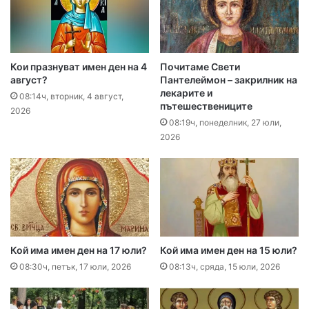
Кои празнуват имен ден на 4
Почитаме Свети
август?
Пантелеймон – закрилник на
лекарите и
08:14ч, вторник, 4 август,
пътешествениците
2026
08:19ч, понеделник, 27 юли,
2026
Кой има имен ден на 17 юли?
Кой има имен ден на 15 юли?
08:30ч, петък, 17 юли, 2026
08:13ч, сряда, 15 юли, 2026