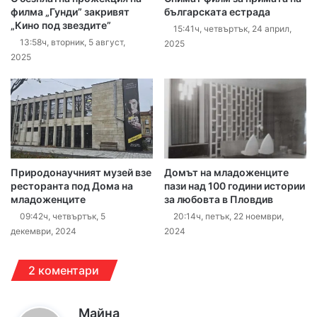
филма „Гунди” закривят
българската естрада
„Кино под звездите”
15:41ч, четвъртък, 24 април,
13:58ч, вторник, 5 август,
2025
2025
Природонаучният музей взе
Домът на младоженците
ресторанта под Дома на
пази над 100 години истории
младоженците
за любовта в Пловдив
09:42ч, четвъртък, 5
20:14ч, петък, 22 ноември,
декември, 2024
2024
2 коментари
к
Майна