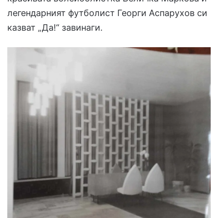
легендарният футболист Георги Аспарухов си
казват „Да!“ завинаги.