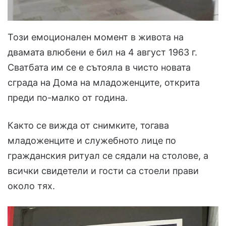
Този емоционален момент в живота на
двамата влюбени е бил на 4 август 1963 г.
Сватбата им се е сътояла в чисто новата
сграда на Дома на младоженците, открита
преди по-малко от година.
Както се вижда от снимките, тогава
младоженците и служебното лице по
гражданския ритуал се сядали на столове, а
всички свидетели и гости са стоели прави
около тях.