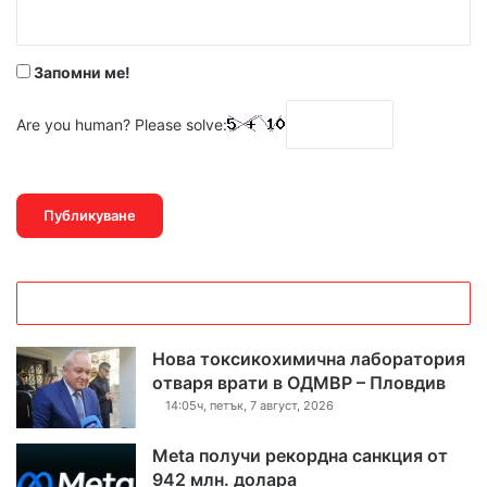
:
*
Запомни ме!
Are you human? Please solve:
Нова токсикохимична лаборатория
отваря врати в ОДМВР – Пловдив
14:05ч, петък, 7 август, 2026
Meta получи рекордна санкция от
942 млн. долара