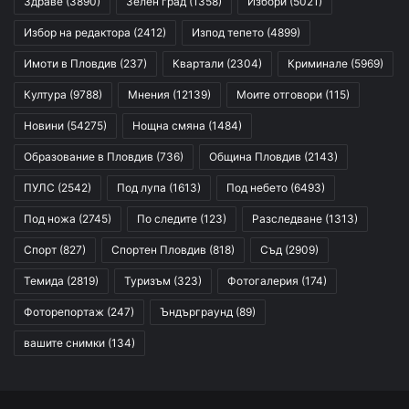
Здраве
(3890)
Зелен град
(1358)
Избори
(5021)
Избор на редактора
(2412)
Изпод тепето
(4899)
Имоти в Пловдив
(237)
Квартали
(2304)
Криминале
(5969)
Култура
(9788)
Мнения
(12139)
Моите отговори
(115)
Новини
(54275)
Нощна смяна
(1484)
Образование в Пловдив
(736)
Община Пловдив
(2143)
ПУЛС
(2542)
Под лупа
(1613)
Под небето
(6493)
Под ножа
(2745)
По следите
(123)
Разследване
(1313)
Спорт
(827)
Спортен Пловдив
(818)
Съд
(2909)
Темида
(2819)
Туризъм
(323)
Фотогалерия
(174)
Фоторепортаж
(247)
Ъндърграунд
(89)
вашите снимки
(134)