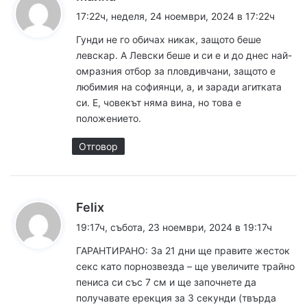
а
17:22ч, неделя, 24 ноември, 2024 в 17:22ч
з
Гунди не го обичах никак, защото беше
а
левскар. А Левски беше и си е и до днес най-
:
омразния отбор за пловдивчани, защото е
любимия на софиянци, а, и заради агитката
си. Е, човекът няма вина, но това е
положението.
Отговор
к
Felix
а
19:17ч, събота, 23 ноември, 2024 в 19:17ч
з
ГАРАНТИРАНО: За 21 дни ще правите жесток
а
секс като порнозвезда – ще увеличите трайно
:
пениса си със 7 см и ще започнете да
получавате ерекция за 3 секунди (твърда