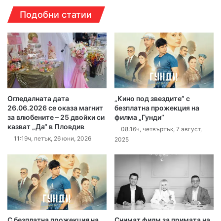
Подобни статии
Огледалната дата
„Кино под звездите” с
26.06.2026 се оказа магнит
безплатна прожекция на
за влюбените – 25 двойки си
филма „Гунди”
казват „Да“ в Пловдив
08:16ч, четвъртък, 7 август,
11:19ч, петък, 26 юни, 2026
2025
С безплатна прожекция на
Снимат филм за примата на