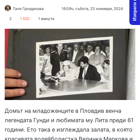
Изпрати новина
Follow
Send
Таня Грозданова
16:09ч, събота, 23 ноември, 2024
on
an
2
1 620
1 минута
X
email
Домът на младоженците в Пловдив венча
легендата Гунди и любимата му Лита преди 61
години. Ето така е изглеждала залата, в която
красивата волейболистка Величка Маркова и