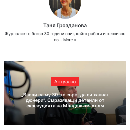
Таня Грозданова
Журналист с близо 30 години опит, който работи интензивно
по…
More »
Website
Facebook
X
YouTube
Instagram
Актуално
„Взели са му 30-те евро, да си хапнат
дюнери“. Смразяващи детайли от
екзекуцията на Младежкия хълм