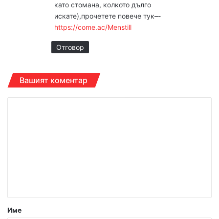
като стомана, колкото дълго
искате),прочетете повече тук–-
https://come.ac/Menstill
Отговор
Вашият коментар
К
о
м
е
н
т
а
р
Име