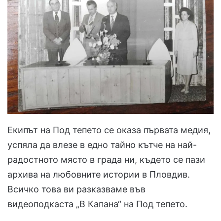
Екипът на Под тепето се оказа първата медия,
успяла да влезе в едно тайно кътче на най-
радостното място в града ни, където се пази
архива на любовните истории в Пловдив.
Всичко това ви разказваме във
видеоподкаста „В Капана“ на Под тепето.