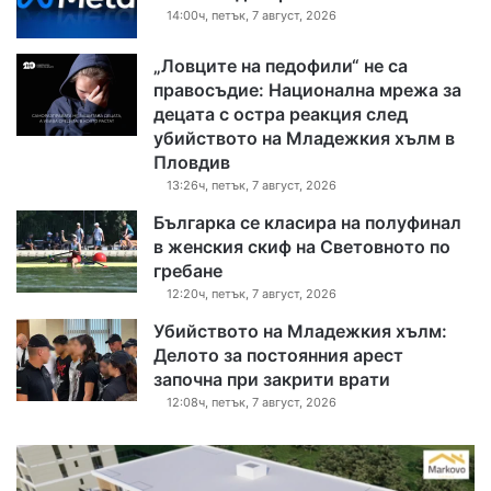
14:00ч, петък, 7 август, 2026
„Ловците на педофили“ не са
правосъдие: Национална мрежа за
децата с остра реакция след
убийството на Младежкия хълм в
Пловдив
13:26ч, петък, 7 август, 2026
Българка се класира на полуфинал
в женския скиф на Световното по
гребане
12:20ч, петък, 7 август, 2026
Убийството на Младежкия хълм:
Делото за постоянния арест
започна при закрити врати
12:08ч, петък, 7 август, 2026