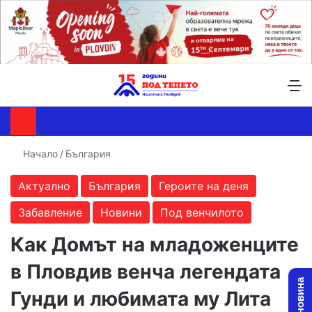
Търсене ...
Switch skin
М
Начало
/
България
Актуално
България
Героите на деня
Забавление
Новини
Под венчилото
Как Домът на младоженците
в Пловдив венча легендата
Гунди и любимата му Лита