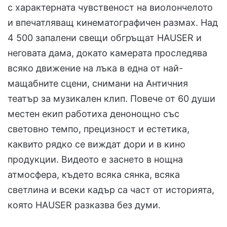
с характерната чувственост на виолончелото
и впечатляващ кинематографичен размах. Над
4 500 запалени свещи обгръщат HAUSER и
неговата дама, докато камерата проследява
всяко движение на лъка в една от най-
мащабните сцени, снимани на Античния
театър за музикален клип. Повече от 60 души
местен екип работиха денонощно със
световно темпо, прецизност и естетика,
каквито рядко се виждат дори и в кино
продукции. Видеото е заснето в нощна
атмосфера, където всяка сянка, всяка
светлина и всеки кадър са част от историята,
която HAUSER разказва без думи.