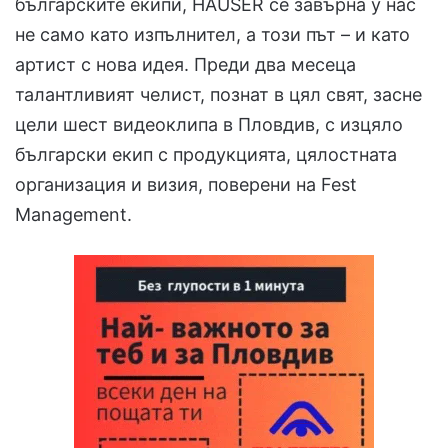
българските екипи, HAUSER се завърна у нас
не само като изпълнител, а този път – и като
артист с нова идея. Преди два месеца
талантливият челист, познат в цял свят, засне
цели шест видеоклипа в Пловдив, с изцяло
български екип с продукцията, цялостната
организация и визия, поверени на Fest
Management.