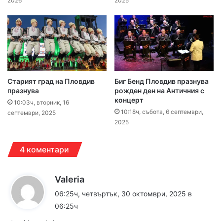
2026
2025
Старият град на Пловдив
Биг Бенд Пловдив празнува
празнува
рожден ден на Античния с
концерт
10:03ч, вторник, 16
10:18ч, събота, 6 септември,
септември, 2025
2025
4 коментари
к
Valeria
а
06:25ч, четвъртък, 30 октомври, 2025 в
з
06:25ч
а