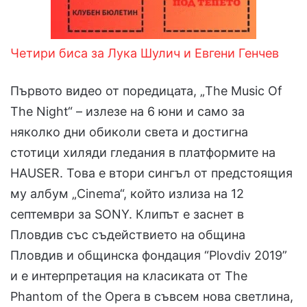
Четири биса за Лука Шулич и Евгени Генчев
Първото видео от поредицата, „The Music Оf
Тhe Night“ – излезе на 6 юни и само за
няколко дни обиколи света и достигна
стотици хиляди гледания в платформите на
HAUSER. Това е втори сингъл от предстоящия
му албум „Cinema“, който излиза на 12
септември за SONY. Клипът е заснет в
Пловдив със съдействието на община
Пловдив и общинска фондация “Plovdiv 2019”
и е интерпретация на класиката от The
Phantom of the Opera в съвсем нова светлина,