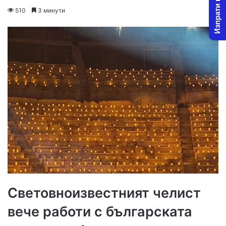
Изпрати новина
on
an
510
3 минути
X
email
Световноизвестният челист
вече работи с българската