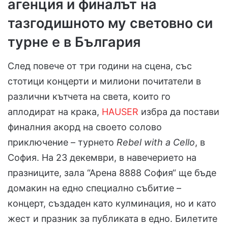
агенция и финалът на
тазгодишното му световно си
турне е в България
След повече от три години на сцена, със
стотици концерти и милиони почитатели в
различни кътчета на света, които го
аплодират на крака,
HAUSER
избра да постави
финалния акорд на своето солово
приключение – турнето
Rebel with a Cello
, в
София. На 23 декември, в навечерието на
празниците, зала “Арена 8888 София“ ще бъде
домакин на едно специално събитие –
концерт, създаден като кулминация, но и като
жест и празник за публиката в едно. Билетите