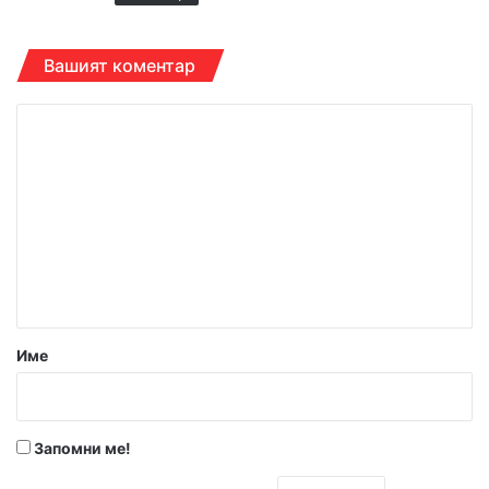
Вашият коментар
К
о
м
е
н
т
а
р
Име
:
*
Запомни ме!