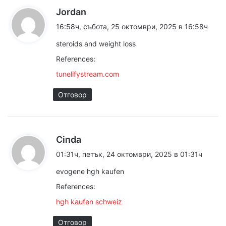
к
Jordan
а
16:58ч, събота, 25 октомври, 2025 в 16:58ч
з
steroids and weight loss
а
References:
:
tunelifystream.com
Отговор
к
Cinda
а
01:31ч, петък, 24 октомври, 2025 в 01:31ч
з
evogene hgh kaufen
а
References:
:
hgh kaufen schweiz
Отговор