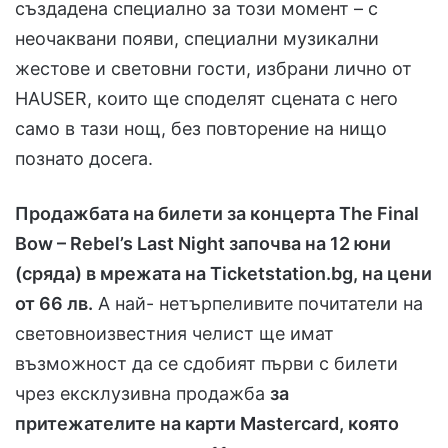
създадена специално за този момент – с
неочаквани появи, специални музикални
жестове и световни гости, избрани лично от
HAUSER, които ще споделят сцената с него
само в тази нощ, без повторение на нищо
познато досега.
Продажбата на билети за концерта The Final
Bow – Rebel’s Last Night започва на 12 юни
(сряда) в мрежата на Ticketstation.bg, на цени
от 66 лв.
А най- нетърпеливите почитатели на
световноизвестния челист ще имат
възможност да се сдобият първи с билети
чрез ексклузивна продажба
за
притежателите на карти Mastercard, която