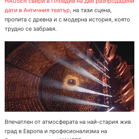
HAUSER свири в Пловдив на две разпродадени
дати в Античния театър
, на тази сцена,
пропита с древна и с модерна история, която
трудно се забравя.
Впечатлен от атмосферата на най-стария жив
град в Европа и професионализма на