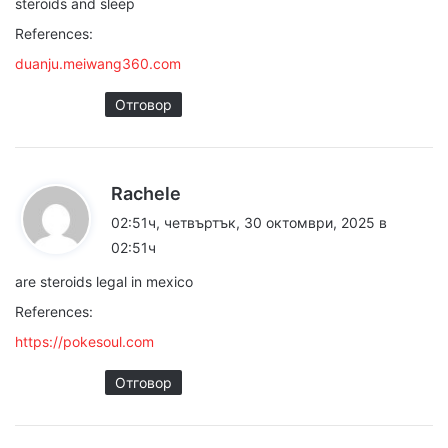
steroids and sleep
:
References:
duanju.meiwang360.com
Отговор
к
Rachele
а
02:51ч, четвъртък, 30 октомври, 2025 в
з
02:51ч
а
are steroids legal in mexico
:
References:
https://pokesoul.com
Отговор