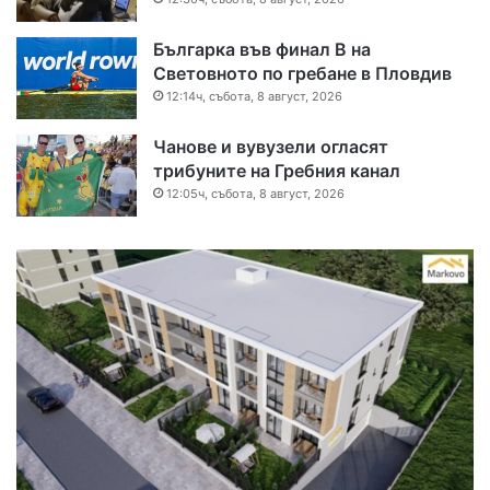
Българка във финал B на
Световното по гребане в Пловдив
12:14ч, събота, 8 август, 2026
Чанове и вувузели огласят
трибуните на Гребния канал
12:05ч, събота, 8 август, 2026