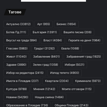
Тагове
Актуално
(33812)
Арт
(955)
Бизнес
(1654)
Ботев Пд
(111)
България
(13911)
Вашите писма
(206)
Вкусът на града
(994)
Власт
(4084)
Героите на деня
(1964)
Гласове
(5983)
Градът
(31292)
Евала
(1068)
Живот
(11040)
Забавление
(8401)
Забравеният град
(1825)
Здраве
(3890)
Зелен град
(1358)
Избори
(5021)
Избор на редактора
(2415)
Изпод тепето
(4900)
Имоти в Пловдив
(237)
Квартали
(2304)
Криминале
(5973)
Култура
(9789)
Мнения
(12142)
Моите отговори
(115)
Новини
(54290)
Нощна смяна
(1484)
Образование в Пловдив
(736)
Община Пловдив
(2143)