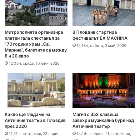
Митрополията организира
В Пловдив стартира
платен гала спектакъл за
фестивалът EX MACHINA
170 години храм „Св.
15:13ч, събота, 2 май, 2026
Марина“, билетите са между
8 и 20 евро
12:03ч, сряда, 10 юни, 2026
Какво ще гледаме на
Магия с 352 клавиша
Античния театър в Пловдив
завихри музикална буря над
през 2026
Античния театър
11:51ч, четвъртък, 23 април,
14:14ч, неделя, 21 септември,