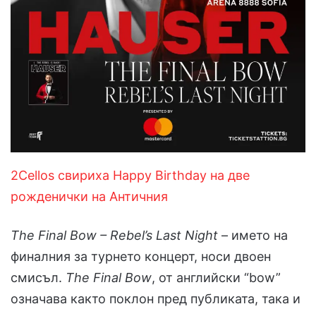
2Cellos свириха Happy Birthday на две
рожденички на Античния
The Final Bow – Rebel’s Last Night
– името на
финалния за турнето концерт, носи двоен
смисъл.
The Final Bow
, от английски “bow”
означава както поклон пред публиката, така и