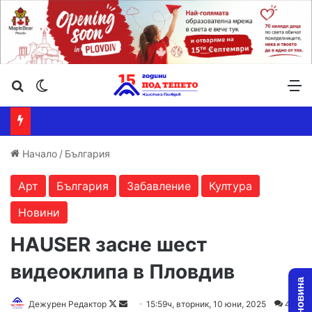
Търсене ...
Switch skin
М
Начало
/
България
Арт
България
Забавление
Култура
Новини
HAUSER засне шест
видеоклипа в Пловдив
Follow
Send
Дежурен Редактор
15:59ч, вторник, 10 юни, 2025
4