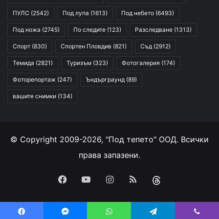
ПУЛС
(2542)
Под лупа
(1613)
Под небето
(6493)
Под ножа
(2745)
По следите
(123)
Разследване
(1313)
Спорт
(830)
Спортен Пловдив
(821)
Съд
(2912)
Темида
(2821)
Туризъм
(323)
Фотогалерия
(174)
Фоторепортаж
(247)
Ъндърграунд
(89)
вашите снимки
(134)
© Copyright 2009-2026, "Под тепето" ООД. Всички
права запазени.
Facebook
YouTube
Instagram
RSS
Threads