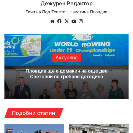
Дежурен Редактор
Екип на Под Тепето - Наистина Пловдив
Website
Facebook
X
YouTube
Instagram
Актуално
Пловдив ще е домакин на още две
Световни по гребане догодина
Подобни статии