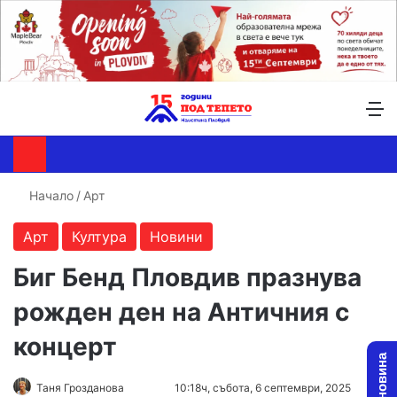
Търсене ...
Switch skin
М
Начало
/
Арт
Арт
Култура
Новини
Биг Бенд Пловдив празнува
рожден ден на Античния с
концерт
Follow
Send
Таня Грозданова
10:18ч, събота, 6 септември, 2025