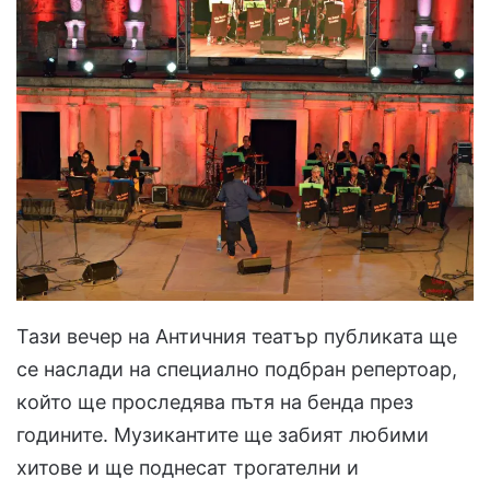
Тази вечер на Античния театър публиката ще
се наслади на специално подбран репертоар,
който ще проследява пътя на бенда през
годините. Музикантите ще забият любими
хитове и ще поднесат трогателни и