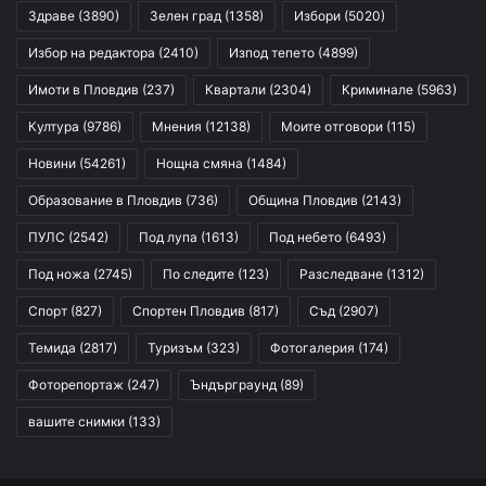
Здраве
(3890)
Зелен град
(1358)
Избори
(5020)
Избор на редактора
(2410)
Изпод тепето
(4899)
Имоти в Пловдив
(237)
Квартали
(2304)
Криминале
(5963)
Култура
(9786)
Мнения
(12138)
Моите отговори
(115)
Новини
(54261)
Нощна смяна
(1484)
Образование в Пловдив
(736)
Община Пловдив
(2143)
ПУЛС
(2542)
Под лупа
(1613)
Под небето
(6493)
Под ножа
(2745)
По следите
(123)
Разследване
(1312)
Спорт
(827)
Спортен Пловдив
(817)
Съд
(2907)
Темида
(2817)
Туризъм
(323)
Фотогалерия
(174)
Фоторепортаж
(247)
Ъндърграунд
(89)
вашите снимки
(133)