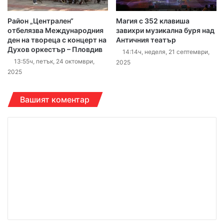
Район „Централен“
Магия с 352 клавиша
отбелязва Международния
завихри музикална буря над
ден на твореца с концерт на
Античния театър
Духов оркестър – Пловдив
14:14ч, неделя, 21 септември,
13:55ч, петък, 24 октомври,
2025
2025
Вашият коментар
К
о
м
е
н
т
а