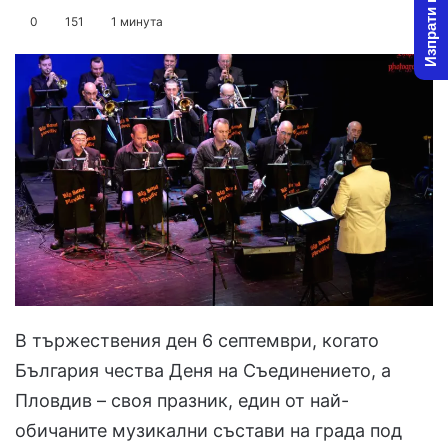
Изпрати новина
on
an
0
151
1 минута
X
email
В тържествения ден 6 септември, когато
България чества Деня на Съединението, а
Пловдив – своя празник, един от най-
обичаните музикални състави на града под