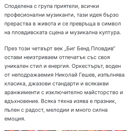
Споделена с група приятели, всички
професионални музиканти, тази идея бързо
прераства в живота и се превръща в символ
на пловдивската сцена и музикална култура.
През този четвърт век „Биг Бенд Пловдив“
остави неизтриваем отпечатък със своя
уникален стил и енергия. Оркестърът, воден
от неподражаемия Николай Гешев, изпълнява
класика, джазови стандарти и всякакви
аранжименти с изключително майсторство и
вдъхновение. Всяка тяхна изява е празник,
пълен с радост, мелодии и много силна
емоция.