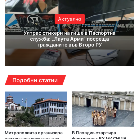
Актуално
Ултрас стикери на гише в Паспортна
служба: „Лаута Арми“ посреща
гражданите във Второ РУ
Подобни статии
Митрополията организира
В Пловдив стартира
платен гала спектакъл за
фестивалът EX MACHINA