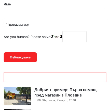
р
Име
:
*
Запомни ме!
Are you human? Please solve:
Добрият пример: Първа помощ
пред магазин в Пловдив
08:30ч, петък, 7 август, 2026