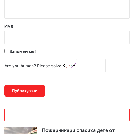
т
а
р
Име
:
*
Запомни ме!
Are you human? Please solve:
Пожарникари спасиха дете от