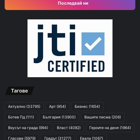
Последвай ни
Тагове
Актуално
(33795)
Арт
(954)
Бизнес
(1654)
Ботев Пд
(111)
България
(13900)
Вашите писма
(206)
Вкусът на града
(994)
Власт
(4082)
Героите на деня
(1964)
Гласове
(5979)
Градът
(31277)
Евала
(1067)