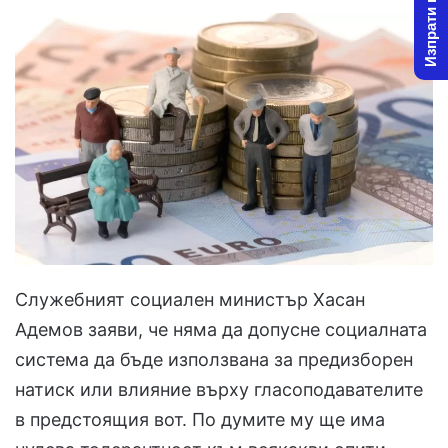
Изпрати новина
Служебният социален министър Хасан
Адемов заяви, че няма да допусне социалната
система да бъде използвана за предизборен
натиск или влияние върху гласоподавателите
в предстоящия вот. По думите му ще има