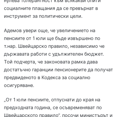
нулева толерантност към всякакви опити
социалните плащания да се превърнат в
инструмент за политически цели.
Адемов увери още, че увеличението на
пенсиите от 1 юли ще бъде извършено по
т.нар. Швейцарско правило, независимо че
държавата работи с удължителен бюджет.
Той подчерта, че законовата рамка дава
достатъчно гаранции пенсионерите да получат
предвиденото в Кодекса за социално
осигуряване.
„От 1 юли пенсиите, отпуснати до края на
предходната година, се осъвременяват по
Швейцарското правило“, посочи министърът и