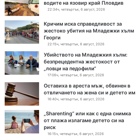
водите на язовир край Пловдив
22:34ч, четвъртък, 6 август, 2026
Кричим иска справедливост за
жестоко убития на Младежки хълм
Георги
22:15ч, четвъртък, 6 август, 2026
Убийството на Младежкия хълм:
безпрецедентна жестокост от
„ловци на педофили“
17:06ч, четвъртък, 6 август, 2026
Оставиха в ареста мъж, обвинен в
отвличането на жена си и детето им
16:40ч, четвъртък, 6 август, 2026
„Sharenting“ или как с една снимка
от плажа излагаме детето си на
риск
16:15ч, четвъртък, 6 август, 2026