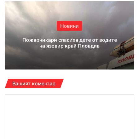
Новини
Пожарникари спасиха дете от водите
на язовир край Пловдив
Вашият коментар
К
о
м
е
н