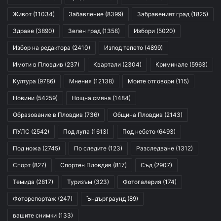
Живот
(11034)
Забавление
(8399)
Забравеният град
(1825)
Здраве
(3890)
Зелен град
(1358)
Избори
(5020)
Избор на редактора
(2410)
Изпод тепето
(4899)
Имоти в Пловдив
(237)
Квартали
(2304)
Криминале
(5963)
Култура
(9786)
Мнения
(12138)
Моите отговори
(115)
Новини
(54259)
Нощна смяна
(1484)
Образование в Пловдив
(736)
Община Пловдив
(2143)
ПУЛС
(2542)
Под лупа
(1613)
Под небето
(6493)
Под ножа
(2745)
По следите
(123)
Разследване
(1312)
Спорт
(827)
Спортен Пловдив
(817)
Съд
(2907)
Темида
(2817)
Туризъм
(323)
Фотогалерия
(174)
Фоторепортаж
(247)
Ъндърграунд
(89)
вашите снимки
(133)