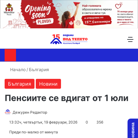
Търсене ...
Switch skin
М
Начало
/
България
България
Новини
Пенсиите се вдигат от 1 юли
Follow
Send
Дежурен Редактор
on
an
13:32ч, четвъртък, 19 февруари, 2026
0
356
X
email
Преди по-малко от минута