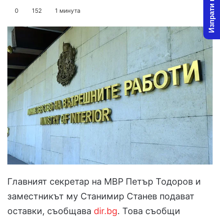
Изпрати новина
on
an
0
152
1 минута
X
email
Главният секретар на МВР Петър Тодоров и
заместникът му Станимир Станев подават
оставки, съобщава
dir.bg
. Това съобщи