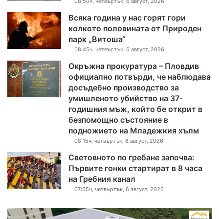
08:50ч, четвъртък, 6 август, 2026
Всяка година у нас горят гори
колкото половината от Природен
парк „Витоша“
08:45ч, четвъртък, 6 август, 2026
Окръжна прокуратура – Пловдив
официално потвърди, че наблюдава
досъдебно производство за
умишленото убийство на 37-
годишния мъж, който бе открит в
безпомощно състояние в
подножието на Младежкия хълм
08:15ч, четвъртък, 6 август, 2026
Световното по гребане започва:
Първите гонки стартират в 8 часа
на Гребния канал
07:55ч, четвъртък, 6 август, 2026