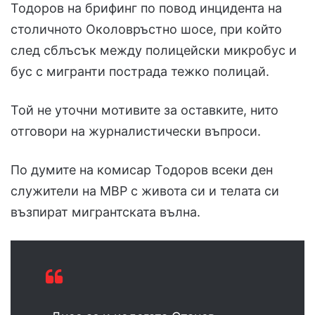
Тодоров на брифинг по повод инцидента на
столичното Околовръстно шосе, при който
след сблъсък между полицейски микробус и
бус с мигранти пострада тежко полицай.
Той не уточни мотивите за оставките, нито
отговори на журналистически въпроси.
По думите на комисар Тодоров всеки ден
служители на МВР с живота си и телата си
възпират мигрантската вълна.