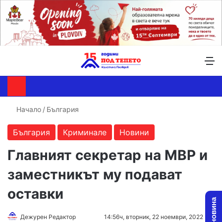
Търсене ...
Switch skin
М
Начало
/
България
България
Криминале
Новини
Главният секретар на МВР и
заместникът му подават
оставки
Follow
Send
Дежурен Редактор
14:56ч, вторник, 22 ноември, 2022