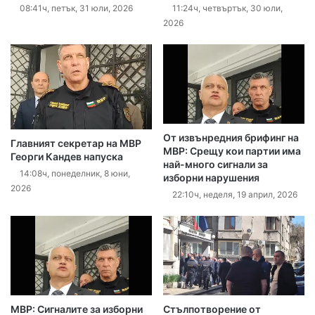
08:41ч, петък, 31 юли, 2026
11:24ч, четвъртък, 30 юли,
2026
От извънредния брифинг на
Главният секретар на МВР
МВР: Срещу кои партии има
Георги Кандев напуска
най-много сигнали за
14:08ч, понеделник, 8 юни,
изборни нарушения
2026
22:10ч, неделя, 19 април, 2026
МВР: Сигналите за изборни
Стълпотворение от