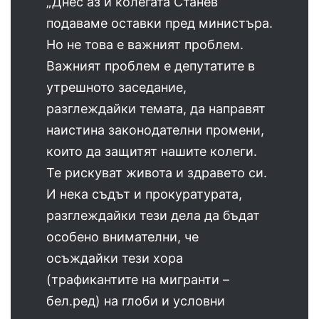
„Днес аз и колегата Станев
подаваме оставки пред министъра.
Но не това е важният проблем.
Важният проблем е депутатите в
утрешното заседание,
разглеждайки темата, да направят
наистина законодателни промени,
които да защитят нашите колеги.
Те рискуват живота и здравето си.
И нека съдът и прокуратурата,
разглеждайки тези дела да бъдат
особено внимателни, че
осъждайки тези хора
(трафикантите на мигранти –
бел.ред) на глоби и условни