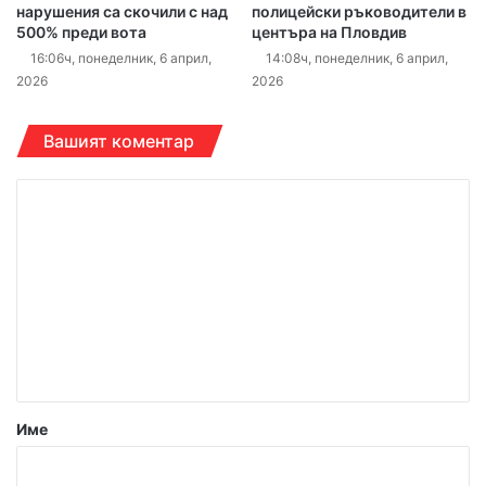
нарушения са скочили с над
полицейски ръководители в
500% преди вота
центъра на Пловдив
16:06ч, понеделник, 6 април,
14:08ч, понеделник, 6 април,
2026
2026
Вашият коментар
К
о
м
е
н
т
а
р
Име
: