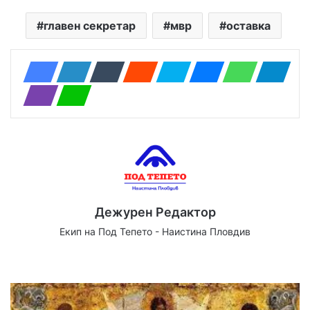
главен секретар
мвр
оставка
Дежурен Редактор
Екип на Под Тепето - Наистина Пловдив
Website
Facebook
X
YouTube
Instagram