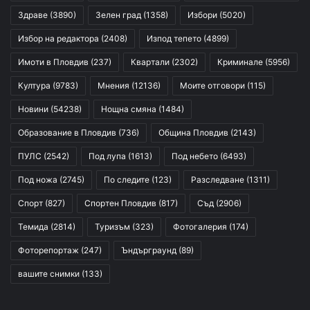
Здраве
(3890)
Зелен град
(1358)
Избори
(5020)
Избор на редактора
(2408)
Изпод тепето
(4899)
Имоти в Пловдив
(237)
Квартали
(2302)
Криминале
(5956)
Култура
(9783)
Мнения
(12136)
Моите отговори
(115)
Новини
(54238)
Нощна смяна
(1484)
Образование в Пловдив
(736)
Община Пловдив
(2143)
ПУЛС
(2542)
Под лупа
(1613)
Под небето
(6493)
Под ножа
(2745)
По следите
(123)
Разследване
(1311)
Спорт
(827)
Спортен Пловдив
(817)
Съд
(2906)
Темида
(2814)
Туризъм
(323)
Фотогалерия
(174)
Фоторепортаж
(247)
Ъндърграунд
(89)
вашите снимки
(133)