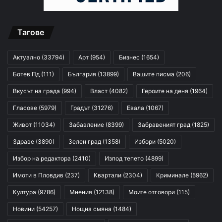
Тагове
Актуално
(33794)
Арт
(954)
Бизнес
(1654)
Ботев Пд
(111)
България
(13899)
Вашите писма
(206)
Вкусът на града
(994)
Власт
(4082)
Героите на деня
(1964)
Гласове
(5979)
Градът
(31276)
Евала
(1067)
Живот
(11034)
Забавление
(8399)
Забравеният град
(1825)
Здраве
(3890)
Зелен град
(1358)
Избори
(5020)
Избор на редактора
(2410)
Изпод тепето
(4899)
Имоти в Пловдив
(237)
Квартали
(2304)
Криминале
(5962)
Култура
(9786)
Мнения
(12138)
Моите отговори
(115)
Новини
(54257)
Нощна смяна
(1484)