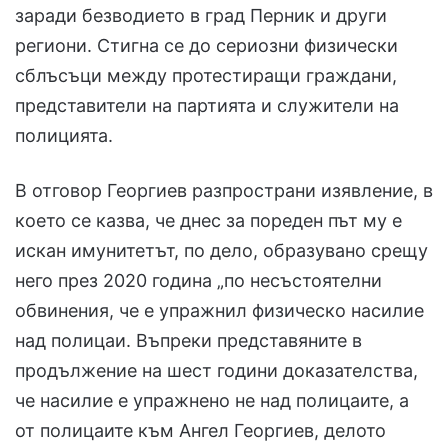
заради безводието в град Перник и други
региони. Стигна се до сериозни физически
сблъсъци между протестиращи граждани,
представители на партията и служители на
полицията.
В отговор Георгиев разпространи изявление, в
което се казва, че днес за пореден път му е
искан имунитетът, по дело, образувано срещу
него през 2020 година „по несъстоятелни
обвинения, че е упражнил физическо насилие
над полицаи. Въпреки представяните в
продължение на шест години доказателства,
че насилие е упражнено не над полицаите, а
от полицаите към Ангел Георгиев, делото