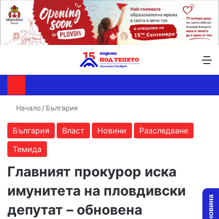
Търсене ...
Switch skin
М
Начало
/
България
България
Власт
Новини
Разследване
Темида
Главният прокурор иска
имунитета на пловдивски
депутат – обновена