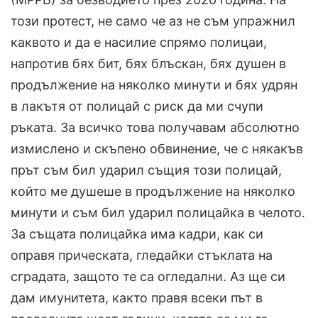
този протест, не само че аз не съм упражнил
каквото и да е насилие спрямо полицаи,
напротив бях бит, бях блъскан, бях душен в
продължение на няколко минути и бях удрян
в лакътя от полицай с риск да ми счупи
ръката. За всичко това получавам абсолютно
измислено и скъпено обвинение, че с някакъв
прът съм бил ударил същия този полицай,
който ме душеше в продължение на няколко
минути и съм бил ударил полицайка в челото.
За същата полицайка има кадри, как си
оправя прическата, гледайки стъклата на
сградата, защото те са огледални. Аз ще си
дам имунитета, както правя всеки път в