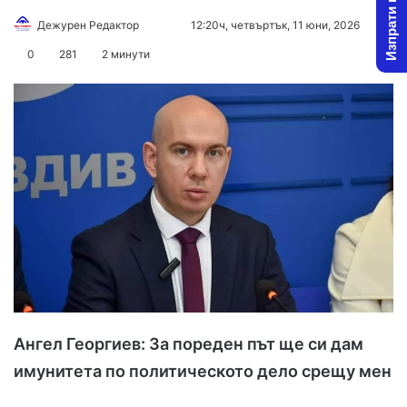
Изпрати новина
Follow
Send
Дежурен Редактор
12:20ч, четвъртък, 11 юни, 2026
on
an
0
281
2 минути
X
email
Ангел Георгиев: За пореден път ще си дам
имунитета по политическото дело срещу мен