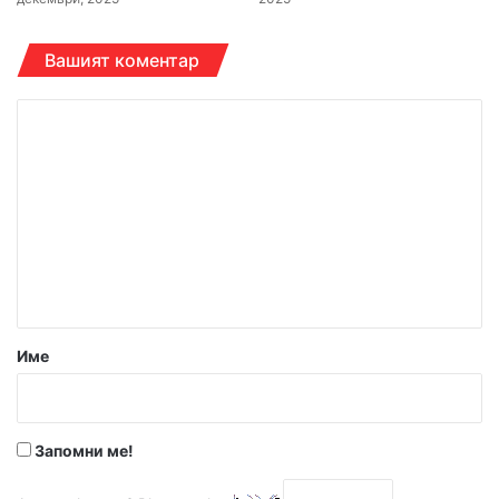
Вашият коментар
К
о
м
е
н
т
а
р
Име
:
*
Запомни ме!