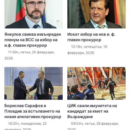
Янкулов свиква извънреден
Искат избор на нов и. ф.
пленум на ВСС за избор на
главен прокурор
и.ф. главен прокурор
10:19ч, четвъртък, 19
11:59ч, петък, 20 февруари,
февруари, 2026
2026
Борислав Сарафов в
ЦИК свали имунитета на
Пловдив за встъпването на
кандидат за кмет на
новия апелативен прокурор
Възраждане
16:20ч, понеделник, 22
09:04ч, петък, 28 февруари,
декември, 2025
2025