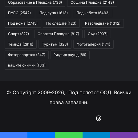
Образование в Пловдив
(736)
Община Пловдив
(2143)
ПУЛС
(2542)
Под лупа
(1613)
Под небето
(6493)
Под ножа
(2745)
По следите
(123)
Разследване
(1312)
Спорт
(827)
Спортен Пловдив
(817)
Съд
(2907)
Темида
(2816)
Туризъм
(323)
Фотогалерия
(174)
Фоторепортаж
(247)
Ъндърграунд
(89)
вашите снимки
(133)
© Copyright 2009-2026, "Под тепето" ООД. Всички
права запазени.
Facebook
YouTube
Instagram
RSS
Threads