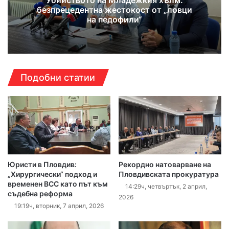
безпрецедентна жестокост от „ловци
на педофили“
Подобни статии
Юристи в Пловдив:
Рекордно натоварване на
„Хирургически“ подход и
Пловдивската прокуратура
временен ВСС като път към
14:29ч, четвъртък, 2 април,
съдебна реформа
2026
19:19ч, вторник, 7 април, 2026