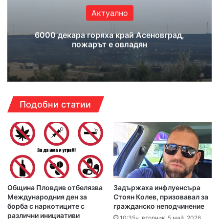
Актуално
6000 декара горяха край Асеновград,
пожарът е овладян
Подобни статии
Община Пловдив отбелязва
Задържаха инфлуенсъра
Международния ден за
Стоян Колев, призовавал за
борба с наркотиците с
гражданско неподчинение
различни инициативи
10:35ч, вторник, 5 май, 2026