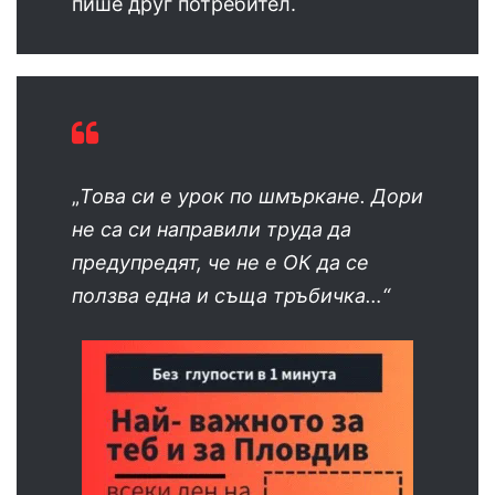
пише друг потребител.
„
Това си е урок по шмъркане. Дори
не са си направили труда да
предупредят, че не е ОК да се
ползва една и съща тръбичка…“