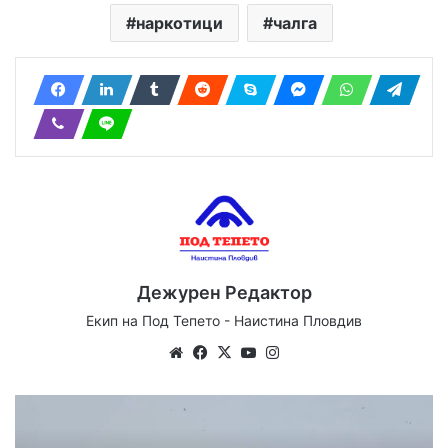
наркотици
чалга
Дежурен Редактор
Екип на Под Тепето - Наистина Пловдив
Website
Facebook
X
YouTube
Instagram