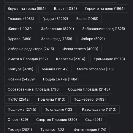
Вкусът на града
(994)
Власт
(4084)
Героите на деня
(1964)
Гласове
(5983)
Градът
(31292)
Евала
(1068)
Живот
(11039)
Забавление
(8401)
Забравеният град
(1825)
Здраве
(3890)
Зелен град
(1358)
Избори
(5021)
Избор на редактора
(2415)
Изпод тепето
(4900)
Имоти в Пловдив
(237)
Квартали
(2304)
Криминале
(5973)
Култура
(9789)
Мнения
(12142)
Моите отговори
(115)
Новини
(54289)
Нощна смяна
(1484)
Образование в Пловдив
(736)
Община Пловдив
(2143)
ПУЛС
(2542)
Под лупа
(1613)
Под небето
(6493)
Под ножа
(2745)
По следите
(123)
Разследване
(1313)
Спорт
(829)
Спортен Пловдив
(820)
Съд
(2912)
Темида
(2821)
Туризъм
(323)
Фотогалерия
(174)