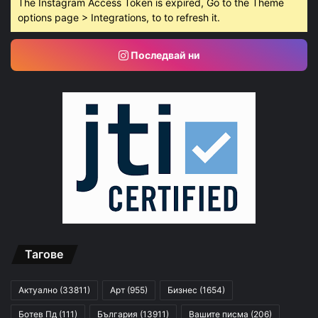
The Instagram Access Token is expired, Go to the Theme
options page > Integrations, to to refresh it.
Последвай ни
Тагове
Актуално
(33811)
Арт
(955)
Бизнес
(1654)
Ботев Пд
(111)
България
(13911)
Вашите писма
(206)