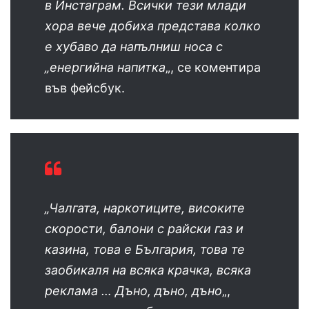
в Инстаграм. Всички тези млади
хора вече добиха представа колко
е хубаво да напълниш носа с
„енергийна напитка
„, се коментира
във фейсбук.
„Чалгата, наркотиците, високите
скорости, балони с райски газ и
казина, това е България, това те
заобикаля на всяка крачка, всяка
реклама … Дъно, дъно, дъно
„,