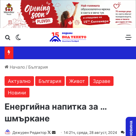
Търсене ...
Switch skin
М
Начало
/
България
Актуално
България
Живот
Здраве
Новини
Енергийна напитка за …
шмъркане
Follow
Send
Дежурен Редактор
14:21ч, сряда, 28 август, 2024
1