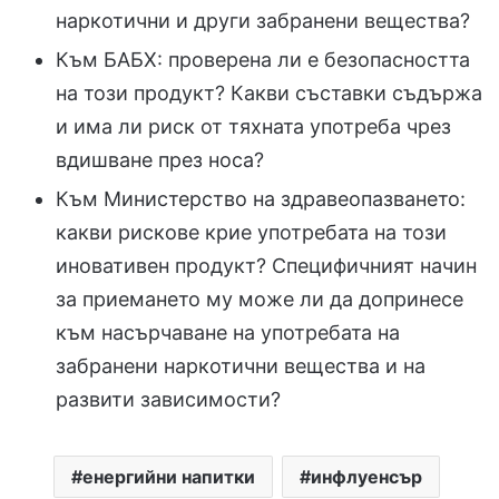
наркотични и други забранени вещества?
Към БАБХ: проверена ли е безопасността
на този продукт? Какви съставки съдържа
и има ли риск от тяхната употреба чрез
вдишване през носа?
Към Министерство на здравеопазването:
какви рискове крие употребата на този
иновативен продукт? Специфичният начин
за приемането му може ли да допринесе
към насърчаване на употребата на
забранени наркотични вещества и на
развити зависимости?
енергийни напитки
инфлуенсър