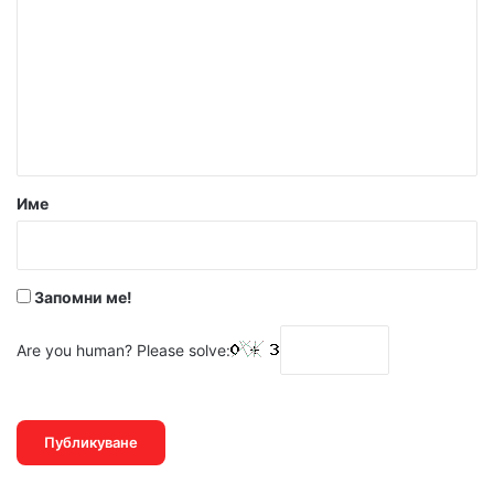
м
е
н
т
а
р
Име
:
*
Запомни ме!
Are you human? Please solve: