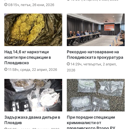
08:15ч, петък, 26 юни, 2026
Над 14,6 кг наркотици
Рекордно натоварване на
иззети при спецакции в
Пловдивската прокуратура
Пловдивско
14:29ч, четвъртък, 2 април,
11:58ч, сряда, 22 април, 2026
2026
Задържаха двама дилъри в
При поредни спецакции
Пловдив
криминалисти от
пловдивското Второ РУ