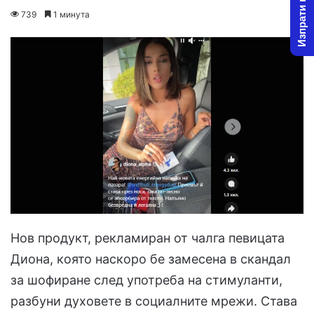
Изпрати новина
on
an
739
1 минута
X
email
Нов продукт, рекламиран от чалга певицата
Диона, която наскоро бе замесена в скандал
за шофиране след употреба на стимуланти,
разбуни духовете в социалните мрежи. Става