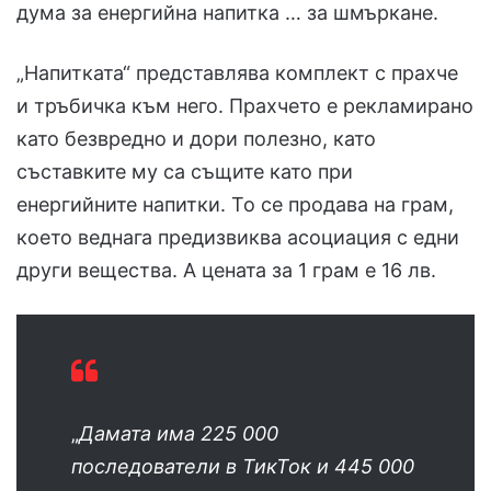
дума за енергийна напитка … за шмъркане.
„Напитката“ представлява комплект с прахче
и тръбичка към него. Прахчето е рекламирано
като безвредно и дори полезно, като
съставките му са същите като при
енергийните напитки. То се продава на грам,
което веднага предизвиква асоциация с едни
други вещества. А цената за 1 грам е 16 лв.
„
Дамата има 225 000
последователи в ТикТок и 445 000