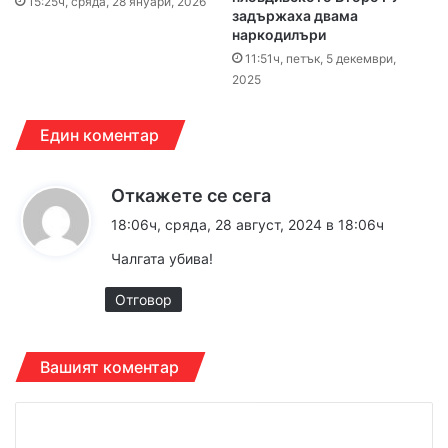
15:25ч, сряда, 28 януари, 2026
задържаха двама
наркодилъри
11:51ч, петък, 5 декември,
2025
Един коментар
к
Откажете се сега
а
18:06ч, сряда, 28 август, 2024 в 18:06ч
з
Чалгата убива!
а
:
Отговор
Вашият коментар
К
о