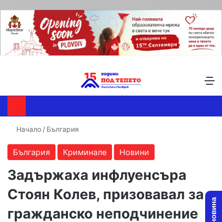
Търсене ...
Switch skin
М
Начало
/
България
България
Криминале
Новини
Задържаха инфлуенсъра
Стоян Колев, призовавал за
гражданско неподчинение