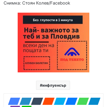
Снимка: Стоян Колев/Facebook
инфлуенсър