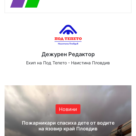
Дежурен Редактор
Екип на Под Тепето - Наистина Пловдив
Website
Facebook
X
YouTube
Instagram
Новини
Пожарникари спасиха дете от водите
на язовир край Пловдив