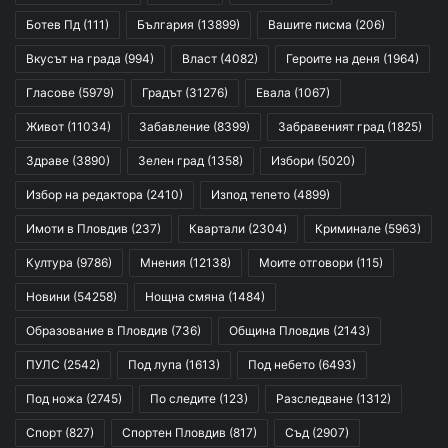
Ботев Пд
(111)
България
(13899)
Вашите писма
(206)
Вкусът на града
(994)
Власт
(4082)
Героите на деня
(1964)
Гласове
(5979)
Градът
(31276)
Евала
(1067)
Живот
(11034)
Забавление
(8399)
Забравеният град
(1825)
Здраве
(3890)
Зелен град
(1358)
Избори
(5020)
Избор на редактора
(2410)
Изпод тепето
(4899)
Имоти в Пловдив
(237)
Квартали
(2304)
Криминале
(5963)
Култура
(9786)
Мнения
(12138)
Моите отговори
(115)
Новини
(54258)
Нощна смяна
(1484)
Образование в Пловдив
(736)
Община Пловдив
(2143)
ПУЛС
(2542)
Под лупа
(1613)
Под небето
(6493)
Под ножа
(2745)
По следите
(123)
Разследване
(1312)
Спорт
(827)
Спортен Пловдив
(817)
Съд
(2907)