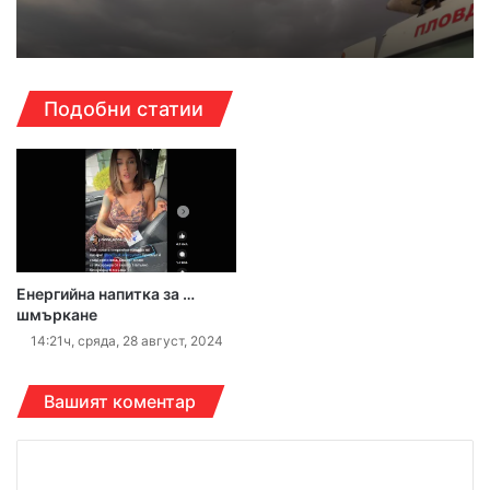
Подобни статии
Енергийна напитка за …
шмъркане
14:21ч, сряда, 28 август, 2024
Вашият коментар
К
о