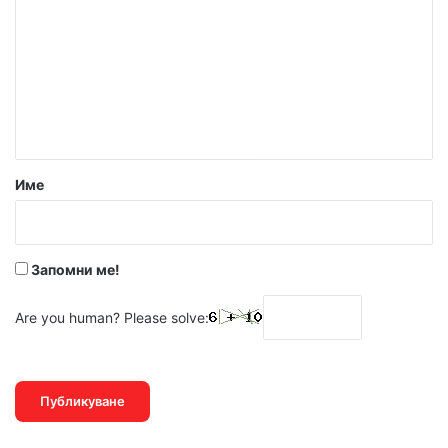
м
е
н
т
а
р
Име
:
*
Запомни ме!
Are you human? Please solve: