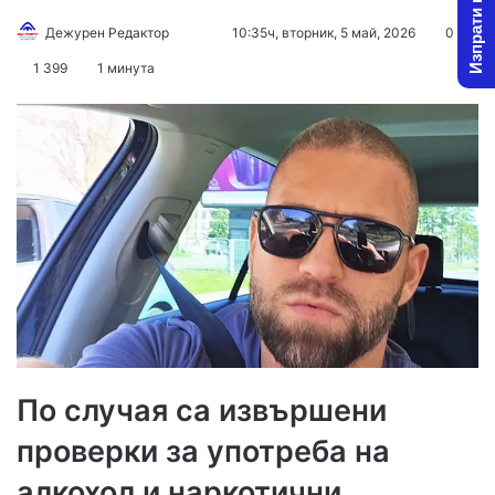
Изпрати новина
Follow
Send
Дежурен Редактор
10:35ч, вторник, 5 май, 2026
0
on
an
1 399
1 минута
X
email
По случая са извършени
проверки за употреба на
алкохол и наркотични