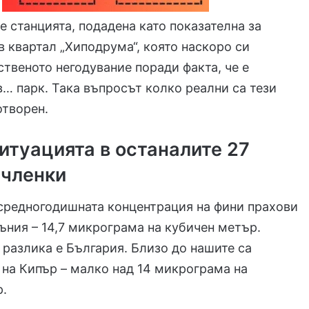
че станцията, подадена като показателна за
 в квартал „Хиподрума“, която наскоро си
твеното негодувание поради факта, че е
… парк. Така въпросът колко реални са тези
отворен.
ситуацията в останалите 27
членки
средногодишната концентрация на фини прахови
ъния – 14,7 микрограма на кубичен метър.
 разлика е България. Близо до нашите са
 на Кипър – малко над 14 микрограма на
р.