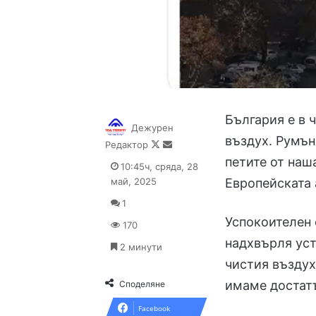
България е в 
Дежурен
въздух. Румън
Follow
Send
Редактор
on
an
петите от наш
10:45ч, сряда, 28
X
email
май, 2025
Европейската 
1
Успокоителен 
170
надхвърля уст
2 минути
чистия въздух,
имаме достат
Споделяне
Facebook