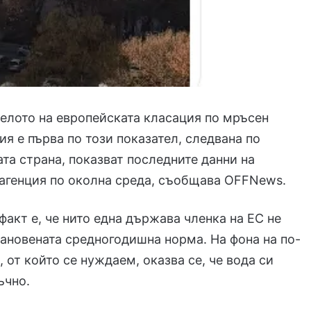
челото на европейската класация по мръсен
ия е първа по този показател, следвана по
ата страна, показват последните данни на
агенция по околна среда, съобщава OFFNews.
факт е, че нито една държава членка на ЕС не
ановената средногодишна норма. На фона на по-
 от който се нуждаем, оказва се, че вода си
ъчно.