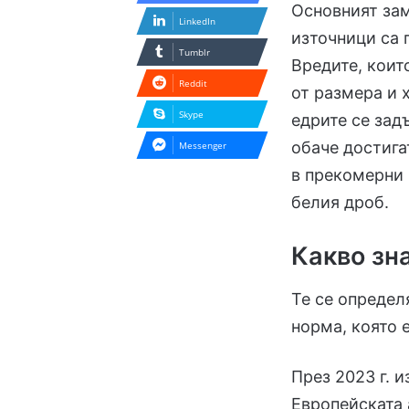
Основният зам
LinkedIn
източници са 
Tumblr
Вредите, коит
Reddit
от размера и 
Skype
едрите се зад
обаче достига
Messenger
в прекомерни 
белия дроб.
Какво зн
Те се определ
норма, която 
През 2023 г. 
Европейската 