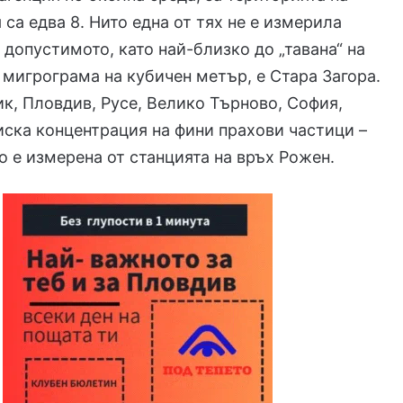
 са едва 8. Нито една от тях не е измерила
 допустимото, като най-близко до „тавана“ на
1 мигрограма на кубичен метър, е Стара Загора.
к, Пловдив, Русе, Велико Търново, София,
иска концентрация на фини прахови частици –
но е измерена от станцията на връх Рожен.