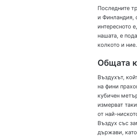
Последните тр
и Финландия, 
интересното е
нашата, е под
колкото и ние
Общата к
Въздухът, кой
на фини прахо
кубичен метър
измерват таки
от най-нискот
Въздух със за
държави, като 