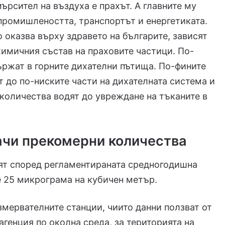
ърсител на въздуха е прахът. А главните му
промишлеността, транспортът и енергетиката.
о оказва върху здравето на българите, зависят
химичния състав на праховите частици. По-
ържат в горните дихателни пътища. По-фините
т до по-ниските части на дихателната система и
количества водят до увреждане на тъканите в
ачи прекомерни количества
ят според регламентираната средногодишна
е 25 микрограма на кубичен метър.
измервателните станции, чиито данни ползват от
агенция по околна среда, за територията на