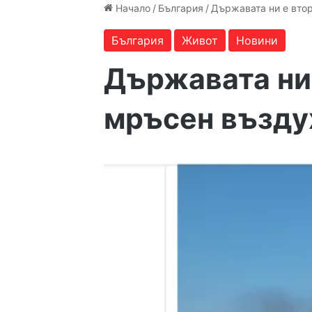
Начало
/
България
/
Държавата ни е втор
България
Живот
Новини
Държавата ни 
мръсен възду