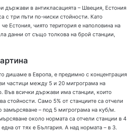
и държави в антикласацията – Швеция, Естония
са с три пъти по-ниски стойности. Като
, че Естония, чиято територия е наполовина на
ала данни от също толкова на брой станции,
.
артина
то дишаме в Европа, е предимно с концентрация
ви частици между 5 и 20 мигрограма на
. Във всички държави има станции, които
ва стойности. Само 5% от станциите са отчели
о замърсяване – под 5 мигрограма на куб/м.
мърсяване около нормата са отчели станции в 4
една от тях е България. А над нормата – в 3.