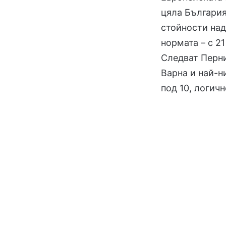
цяла България
стойности над
нормата – с 2
Следват Перни
Варна и най-н
под 10, логич