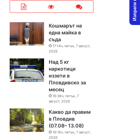
Изпрати новина
Кошмарът на
една майка в
съда
17:14ч, петък, 7 август,
2026
Над 5 кг
наркотици
иззети в
Пловдивско за
месец
16:38ч, петък, 7
август, 2026
Какво да правим
в Пловдив
(07.08– 13.08)
16:16ч, петък, 7 август,
2026