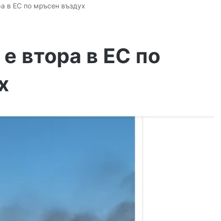
а в ЕС по мръсен въздух
е втора в ЕС по
х