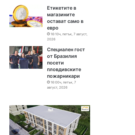
Етикетите в
магазините
остават само в
евро
16:10ч, петък, 7 август,
2026
Специален гост
от Бразилия
посети
пловдивските
пожарникари
16:00ч, петък, 7
август, 2026