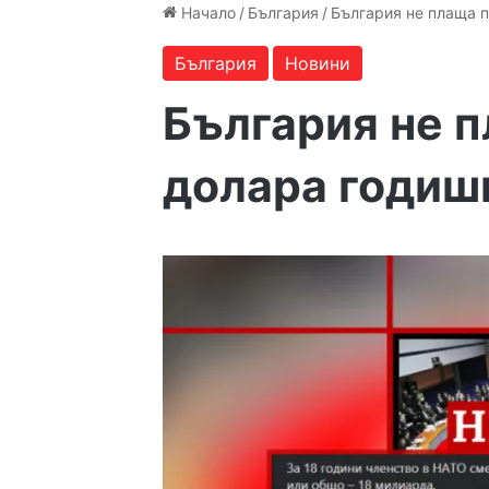
Начало
/
България
/
България не плаща 
България
Новини
България не п
долара годиш