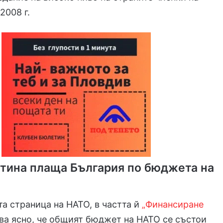
2008 г.
стина плаща България по бюджета на
а страница на НАТО, в частта й
„Финансиране
ва ясно, че общият бюджет на НАТО се състои