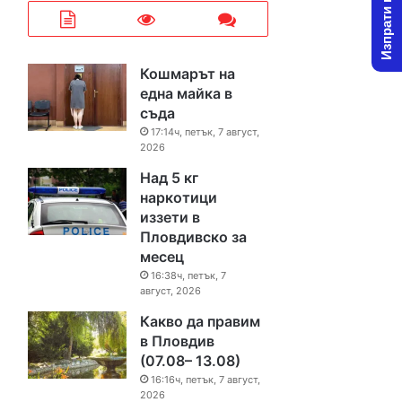
Изпрати новина
Кошмарът на
една майка в
съда
17:14ч, петък, 7 август,
2026
Над 5 кг
наркотици
иззети в
Пловдивско за
месец
16:38ч, петък, 7
август, 2026
Какво да правим
в Пловдив
(07.08– 13.08)
16:16ч, петък, 7 август,
2026