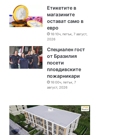
Етикетите в
магазините
остават само в
евро
16:10ч, петък, 7 август,
2026
Специален гост
от Бразилия
посети
пловдивските
пожарникари
16:00ч, петък, 7
август, 2026