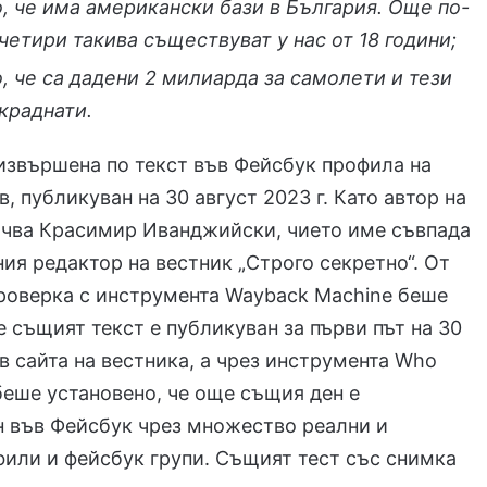
о, че има американски бази в България. Още по-
четири такива съществуват у нас от 18 години;
о, че са дадени 2 милиарда за самолети и тези
ткраднати.
извършена по текст във Фейсбук профила на
, публикуван на 30 август 2023 г. Като автор на
очва Красимир Иванджийски, чието име съвпада
вния редактор на вестник „Строго секретно“. От
роверка с инструмента Wayback Machine беше
е същият текст е публикуван за първи път на 30
 в сайта на вестника, а чрез инструмента Who
беше установено, че още същия ден е
н във Фейсбук чрез множество реални и
или и фейсбук групи. Същият тест със снимка