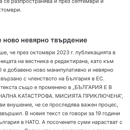
 се разпространява и през септември и
ктомври.
е ново невярно твърдение
ше, че през октомври 2023 г. публикацията в
ницата на вестника е редактирана, като към
О е добавено ново манипулативно и невярно
вързано с членството на България в ЕС.
 текста също е променено в „БЪЛГАРИЯ Е В
АЛНА КАТАСТРОФА. МИСИЯТА ПРИКЛЮЧЕНА“,
ави внушение, че се проследява важен процес,
завършил. В новия текст се говори за 19 години
ългария в НАТО. А посочените суми нарастват с