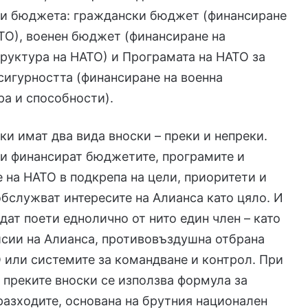
ни бюджета: граждански бюджет (финансиране
ТО), военен бюджет (финансиране на
руктура на НАТО) и Програмата на НАТО за
сигурността (финансиране на военна
а и способности).
ки имат два вида вноски – преки и непреки.
ки финансират бюджетите, програмите и
 на НАТО в подкрепа на цели, приоритети и
обслужват интересите на Алианса като цяло. И
ъдат поети еднолично от нито един член – като
сии на Алианса, противовъздушна отбрана
 или системите за командване и контрол. При
 преките вноски се използва формула за
разходите, основана на брутния национален