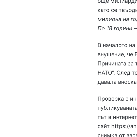
още милиарди 
като се твърд
милиона на го
По 18 години 
В началото на 
внушение, че 
Причината за 
НАТО“. След т
давала вноска
Проверка с ин
публикуваната
път в интернет
сайт https://a
снимка от зас