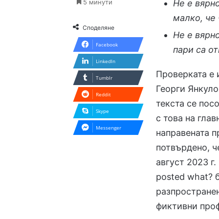
5 минути
Не е вярн
малко, че 
Споделяне
Не е вярн
Facebook
пари са о
LinkedIn
Проверката е 
Tumblr
Георги Янкулов
Reddit
текста се пос
Skype
с това на гла
Messenger
направената п
потвърдено, ч
август 2023 г.
posted what? 
разпростране
фиктивни проф