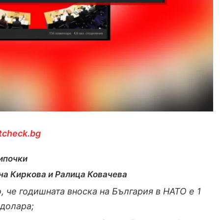
tcheck.bg
ипочки
на Киркова и Ралица Ковачева
, че годишната вноска на България в НАТО е 1
долара;