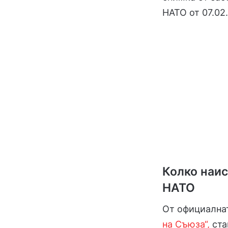
НАТО от 07.02.
Колко наи
НАТО
От официалнат
на Съюза“,
ста