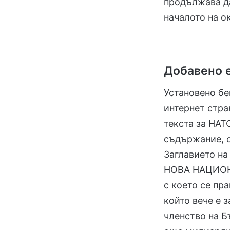
продължава да
началото на о
Добавено 
Установено бе
интернет стра
текста за НАТ
съдържание, с
Заглавието на
НОВА НАЦИОН
с което се пр
който вече е 
членство на Б