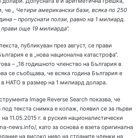
долари. Допусната е и аритметична грешка,
и, че
„ Четири американски бази, всяка по 250
дина – пропуснати ползи, равно на 1 милиард.
– прави още 19 милиарда“.
текста, публикуван през август, се прави
България е в „нова национална катастрофа“.
това – „18 годишното членство на България в
ова се съобщава, че всяка година България е
 в НАТО в размер на 1 милиард долара.
струмента Image Reverse Search показва, че
 под текста снимка е колаж, появил се за първи
 на 11.05.2015 г. в руския националистически
nna-news.info/, като за основа е взета оригинална
едание на високо ниво на страните членки на