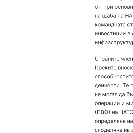
от три основ
на щаба на НА
командната ст
инвестиции в 
инфраструктур
Страните член
Преките внос
способностите
дейности. Те 
не могат да б
операции и ми
(ПВО) на НАТО
определяне на
споделяне на 