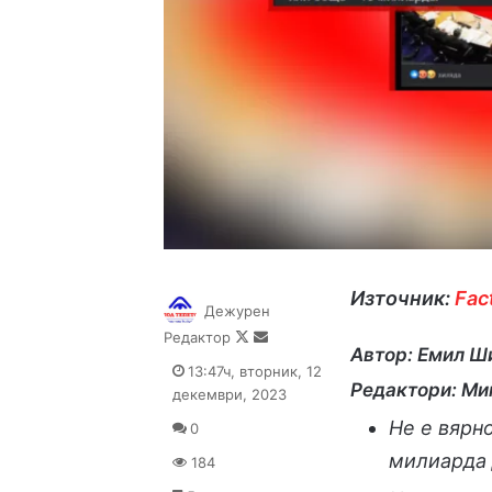
Източник:
Fac
Дежурен
Follow
Send
Редактор
Автор: Емил Ш
on
an
13:47ч, вторник, 12
X
email
Редактори: Ми
декември, 2023
Не е вярно
0
милиарда 
184