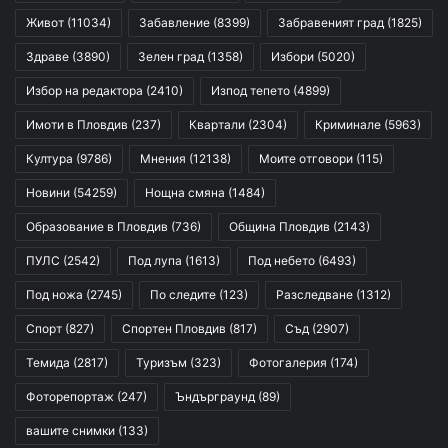
Живот
(11034)
Забавление
(8399)
Забравеният град
(1825)
Здраве
(3890)
Зелен град
(1358)
Избори
(5020)
Избор на редактора
(2410)
Изпод тепето
(4899)
Имоти в Пловдив
(237)
Квартали
(2304)
Криминале
(5963)
Култура
(9786)
Мнения
(12138)
Моите отговори
(115)
Новини
(54259)
Нощна смяна
(1484)
Образование в Пловдив
(736)
Община Пловдив
(2143)
ПУЛС
(2542)
Под лупа
(1613)
Под небето
(6493)
Под ножа
(2745)
По следите
(123)
Разследване
(1312)
Спорт
(827)
Спортен Пловдив
(817)
Съд
(2907)
Темида
(2817)
Туризъм
(323)
Фотогалерия
(174)
Фоторепортаж
(247)
Ъндърграунд
(89)
вашите снимки
(133)