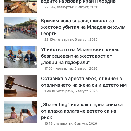
водите на язовир край Пловдив
22:34ч, четвъртък, 6 август, 2026
Кричим иска справедливост за
жестоко убития на Младежки хълм
Георги
22:15ч, четвъртък, 6 август, 2026
Убийството на Младежкия хълм:
безпрецедентна жестокост от
„ловци на педофили“
17:06ч, четвъртък, 6 август, 2026
Оставиха в ареста мъж, обвинен в
отвличането на жена си и детето им
16:40ч, четвъртък, 6 август, 2026
„Sharenting“ или как с една снимка
от плажа излагаме детето си на
риск
16:15ч, четвъртък, 6 август, 2026