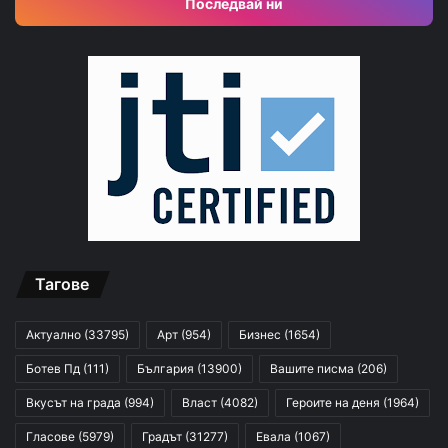
Последвай ни
Тагове
Актуално
(33795)
Арт
(954)
Бизнес
(1654)
Ботев Пд
(111)
България
(13900)
Вашите писма
(206)
Вкусът на града
(994)
Власт
(4082)
Героите на деня
(1964)
Гласове
(5979)
Градът
(31277)
Евала
(1067)