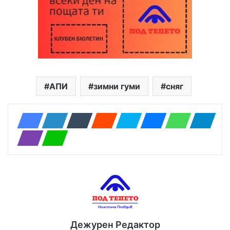
АПИ
зимни гуми
сняг
Дежурен Редактор