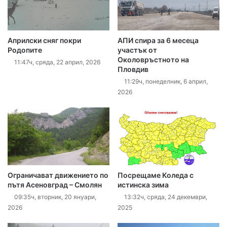
Априлски сняг покри
АПИ спира за 6 месеца
Родопите
участък от
Околовръстното на
11:47ч, сряда, 22 април, 2026
Пловдив
11:29ч, понеделник, 6 април,
2026
Ограничават движението по
Посрещаме Коледа с
пътя Асеновград – Смолян
истинска зима
09:35ч, вторник, 20 януари,
13:32ч, сряда, 24 декември,
2026
2025