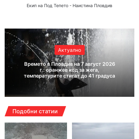
Екип на Под Тепето - Наистина Пловдив
Website
Facebook
X
YouTube
Instagram
Актуално
Времето в Пловдив на 7 август 2026
г.: оранжев код за жега,
температурите стигат до 41 градуса
Подобни статии