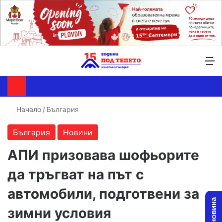
Търсене ...
Switch skin
М
Начало
/
България
България
Новини
АПИ призовава шофьорите
да тръгват на път с
автомобили, подготвени за
зимни условия