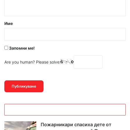
т
а
р
Име
:
*
Запомни ме!
Are you human? Please solve:
Пожарникари спасиха дете от