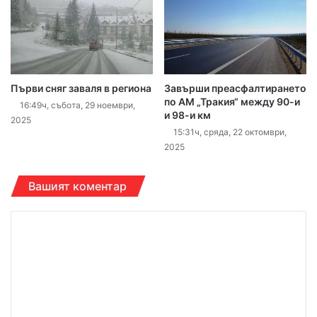
Първи сняг заваля в региона
Завърши преасфалтирането
по АМ „Тракия“ между 90-и
16:49ч, събота, 29 ноември,
и 98-и км
2025
15:31ч, сряда, 22 октомври,
2025
Вашият коментар
К
о
м
е
н