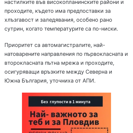
настилките във високопланинските райони и
проходите, където има предпоставки за
хлъзгавост и заледявания, особено рано
сутрин, когато температурите са по-ниски.
Приоритет са автомагистралите, най-
натоварените направления по първокласната и
второкласната пътна мрежа и проходите,
осигуряващи връзките между Северна и
Южна България, уточниха от АПИ.