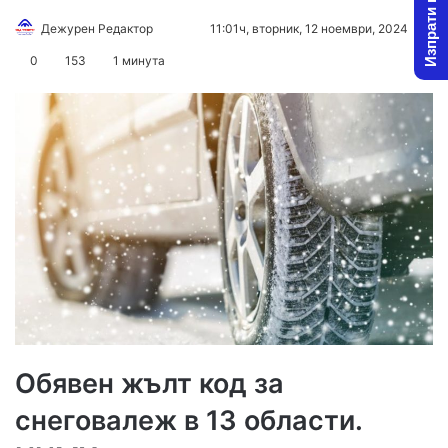
Изпрати новина
Follow
Send
Дежурен Редактор
11:01ч, вторник, 12 ноември, 2024
on
an
0
153
1 минута
X
email
Обявен жълт код за
снеговалеж в 13 области.