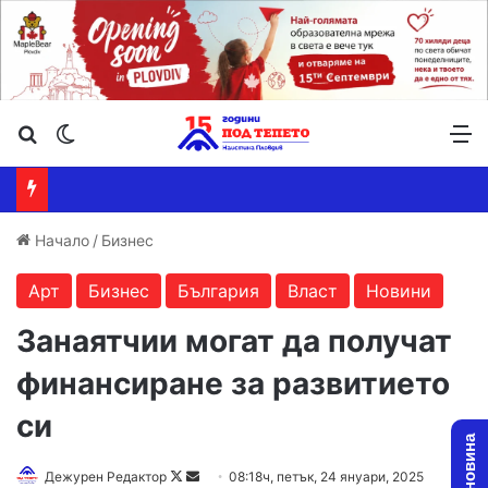
Търсене ...
Switch skin
М
Начало
/
Бизнес
Арт
Бизнес
България
Власт
Новини
Занаятчии могат да получат
финансиране за развитието
си
Follow
Send
Дежурен Редактор
08:18ч, петък, 24 януари, 2025