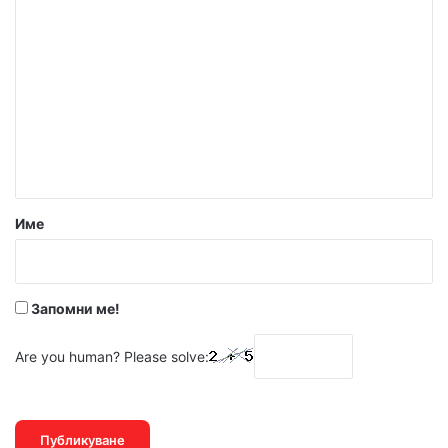
К
о
м
е
н
т
а
р
Име
:
*
Запомни ме!
Are you human? Please solve: