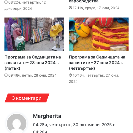
евросредства
08:22ч, четвъртък, 12
17:11ч, сряда, 17 юли, 2024
декември, 2024
Програма за Седмицата на
Програма за Седмицата на
занаятите – 28 юни 2024 г.
занаятите – 27 юни 2024 г.
(петък)
(четвъртък)
09:48ч, петък, 28 юни, 2024
10:16ч, четвъртък, 27 юни,
2024
3 коментари
к
Margherita
а
04:28ч, четвъртък, 30 октомври, 2025 в
з
04:28ч