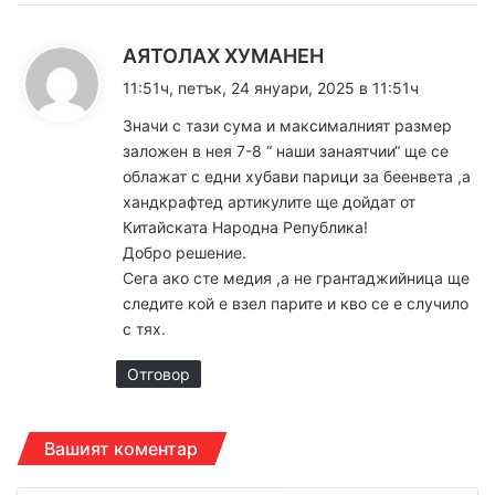
к
АЯТОЛАХ ХУМАНЕН
а
11:51ч, петък, 24 януари, 2025 в 11:51ч
з
Значи с тази сума и максималният размер
а
заложен в нея 7-8 “ наши занаятчии“ ще се
:
облажат с едни хубави парици за беенвета ,а
хандкрафтед артикулите ще дойдат от
Китайската Народна Република!
Добро решение.
Сега ако сте медия ,а не грантаджийница ще
следите кой е взел парите и кво се е случило
с тях.
Отговор
Вашият коментар