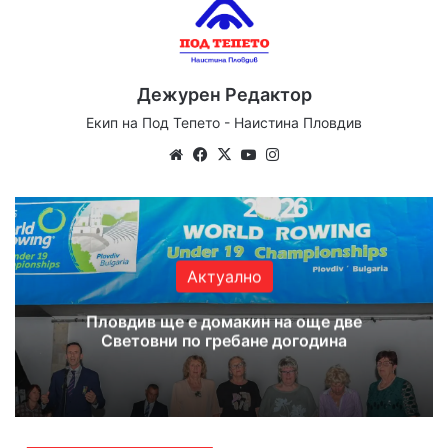
Дежурен Редактор
Екип на Под Тепето - Наистина Пловдив
Website
Facebook
X
YouTube
Instagram
Актуално
Пловдив ще е домакин на още две
Световни по гребане догодина