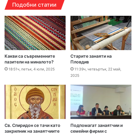
Подобни статии
Какви са съвременните
Старите занаяти на
пазители на миналото?
Пловдив
18:51ч, петък, 4 юли, 2025
11:39ч, четвъртък, 22 май,
2025
Св. Спиридон се тачи като
Подпомагат занаятчии и
закрилник на занаятчиите
семейни фирми с