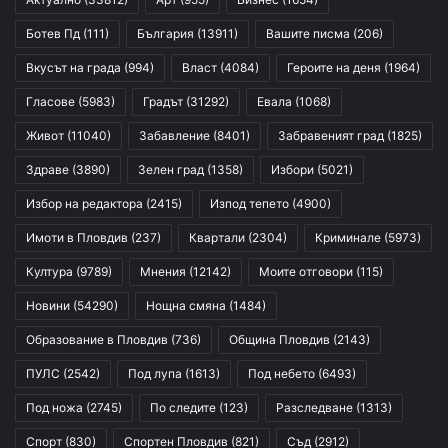
Ботев Пд
(111)
България
(13911)
Вашите писма
(206)
Вкусът на града
(994)
Власт
(4084)
Героите на деня
(1964)
Гласове
(5983)
Градът
(31292)
Евала
(1068)
Живот
(11040)
Забавление
(8401)
Забравеният град
(1825)
Здраве
(3890)
Зелен град
(1358)
Избори
(5021)
Избор на редактора
(2415)
Изпод тепето
(4900)
Имоти в Пловдив
(237)
Квартали
(2304)
Криминале
(5973)
Култура
(9789)
Мнения
(12142)
Моите отговори
(115)
Новини
(54290)
Нощна смяна
(1484)
Образование в Пловдив
(736)
Община Пловдив
(2143)
ПУЛС
(2542)
Под лупа
(1613)
Под небето
(6493)
Под ножа
(2745)
По следите
(123)
Разследване
(1313)
Спорт
(830)
Спортен Пловдив
(821)
Съд
(2912)