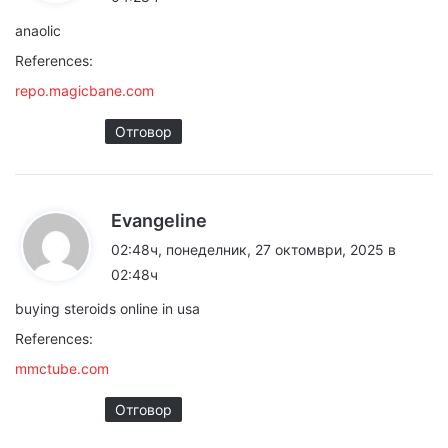
а
anaolic
:
References:
repo.magicbane.com
Отговор
к
Evangeline
а
02:48ч, понеделник, 27 октомври, 2025 в
з
02:48ч
а
buying steroids online in usa
:
References:
mmctube.com
Отговор