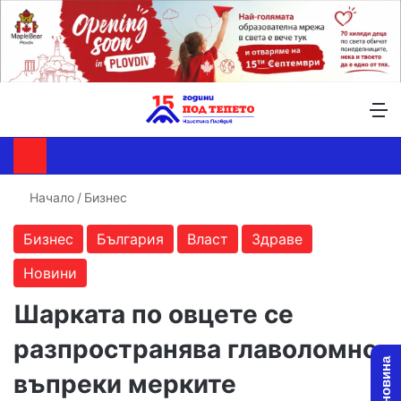
Търсене ...
Switch skin
М
Начало
/
Бизнес
Бизнес
България
Власт
Здраве
Новини
Шарката по овцете се
разпространява главоломно
въпреки мерките