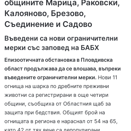
общините Марица, Раковски,
Калояново, Брезово,
Съединение и Садово
Въведени са нови ограничителни
мерки със заповед на БАБХ
Епизоотичната обстановка в Пловдивска
област продължава да се влошава, въпреки
въведените ограничителни мерки.
Нови 11
огнища на шарка по дребните преживни
животни са регистрирани в още четири
общини, съобщиха от Областния щаб за
защита при бедствия. Общият брой на
огнищата в региона е нараснал от 54 на 65,
като 42 от тях вече са депопулирани.