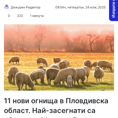
Изпрати новина
Follow
Send
Дежурен Редактор
09:54ч, четвъртък, 24 юли, 2025
on
an
0
223
1 минута
X
email
11 нови огнища в Пловдивска
област. Най-засегнати са