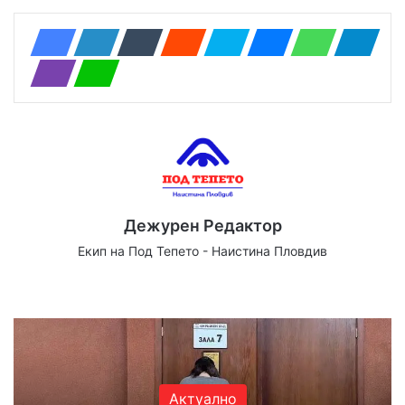
Дежурен Редактор
Екип на Под Тепето - Наистина Пловдив
Website
Facebook
X
YouTube
Instagram
Актуално