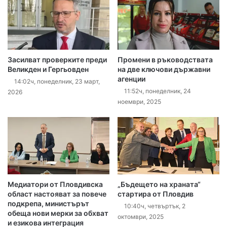
Засилват проверките преди
Промени в ръководствата
Великден и Гергьовден
на две ключови държавни
агенции
14:02ч, понеделник, 23 март,
11:52ч, понеделник, 24
2026
ноември, 2025
Медиатори от Пловдивска
„Бъдещето на храната“
област настояват за повече
стартира от Пловдив
подкрепа, министърът
10:40ч, четвъртък, 2
обеща нови мерки за обхват
октомври, 2025
и езикова интеграция