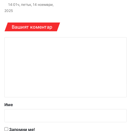
14:01ч, петък, 14 ноември,
2025
Вашият коментар
К
о
м
е
н
т
а
р
Име
:
*
Запомни ме!