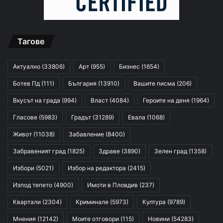
Тагове
Актуално
(33806)
Арт
(955)
Бизнес
(1654)
Ботев Пд
(111)
България
(13910)
Вашите писма
(206)
Вкусът на града
(994)
Власт
(4084)
Героите на деня
(1964)
Гласове
(5983)
Градът
(31289)
Евала
(1068)
Живот
(11038)
Забавление
(8400)
Забравеният град
(1825)
Здраве
(3890)
Зелен град
(1358)
Избори
(5021)
Избор на редактора
(2415)
Изпод тепето
(4900)
Имоти в Пловдив
(237)
Квартали
(2304)
Криминале
(5973)
Култура
(9789)
Мнения
(12142)
Моите отговори
(115)
Новини
(54283)