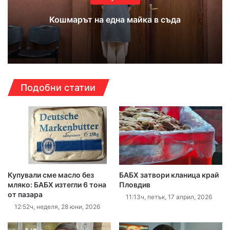
Кошмарът на една майка в съда
Подобни статии
Купували сме масло без
БАБХ затвори кланица край
мляко: БАБХ изтегли 6 тона
Пловдив
от пазара
11:13ч, петък, 17 април, 2026
12:52ч, неделя, 28 юни, 2026