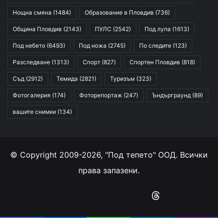
Нощна смяна
(1484)
Образование в Пловдив
(736)
Община Пловдив
(2143)
ПУЛС
(2542)
Под лупа
(1613)
Под небето
(6493)
Под ножа
(2745)
По следите
(123)
Разследване
(1313)
Спорт
(827)
Спортен Пловдив
(818)
Съд
(2912)
Темида
(2821)
Туризъм
(323)
Фотогалерия
(174)
Фоторепортаж
(247)
Ъндърграунд
(89)
вашите снимки
(134)
© Copyright 2009-2026, "Под тепето" ООД. Всички
права запазени.
Facebook
YouTube
Instagram
RSS
Threads