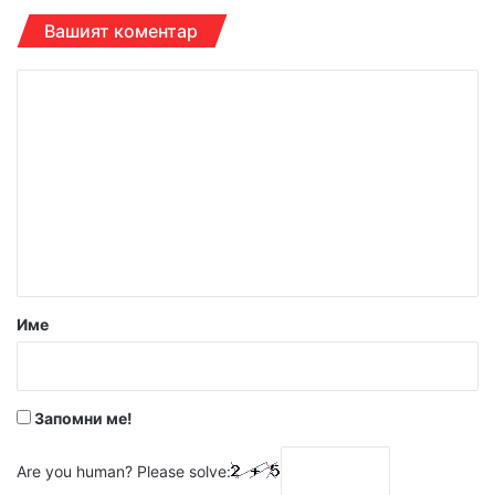
Вашият коментар
К
о
м
е
н
т
а
р
Име
:
*
Запомни ме!
Are you human? Please solve: