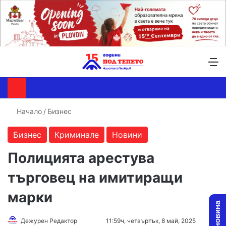
Търсене ...
Switch skin
М
Начало
/
Бизнес
Бизнес
Криминале
Новини
Полицията арестува
търговец на имитиращи
марки
Follow
Send
Дежурен Редактор
11:59ч, четвъртък, 8 май, 2025