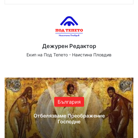
Дежурен Редактор
Екип на Под Тепето - Наистина Пловдив
Website
Facebook
X
YouTube
Instagram
България
Отбелязваме Преображение
Господне