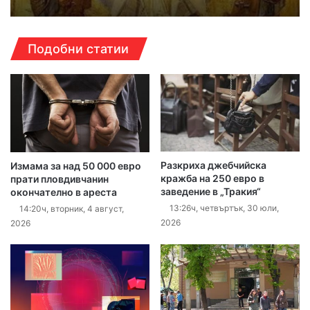
Подобни статии
Разкриха джебчийска
Измама за над 50 000 евро
кражба на 250 евро в
прати пловдивчанин
заведение в „Тракия“
окончателно в ареста
13:26ч, четвъртък, 30 юли,
14:20ч, вторник, 4 август,
2026
2026