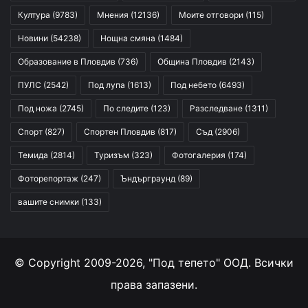
Култура
(9783)
Мнения
(12136)
Моите отговори
(115)
Новини
(54238)
Нощна смяна
(1484)
Образование в Пловдив
(736)
Община Пловдив
(2143)
ПУЛС
(2542)
Под лупа
(1613)
Под небето
(6493)
Под ножа
(2745)
По следите
(123)
Разследване
(1311)
Спорт
(827)
Спортен Пловдив
(817)
Съд
(2906)
Темида
(2814)
Туризъм
(323)
Фотогалерия
(174)
Фоторепортаж
(247)
Ъндърграунд
(89)
вашите снимки
(133)
© Copyright 2009-2026, "Под тепето" ООД. Всички
права запазени.