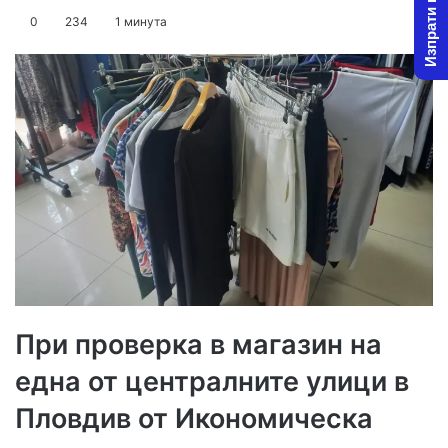
Изпрати новина
on
an
0
234
1 минута
X
email
При проверка в магазин на
една от централните улици в
Пловдив от Икономическа