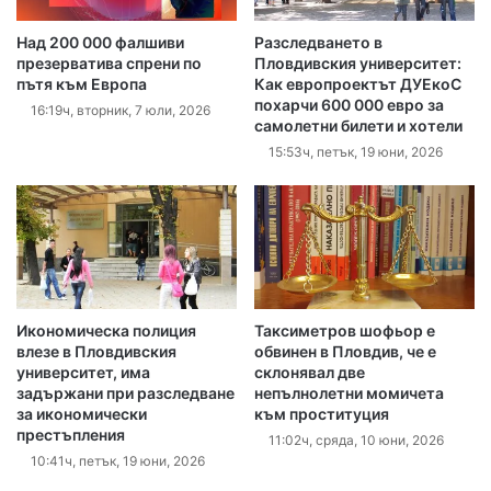
Над 200 000 фалшиви
Разследването в
презерватива спрени по
Пловдивския университет:
пътя към Европа
Как европроектът ДУЕкоС
похарчи 600 000 евро за
16:19ч, вторник, 7 юли, 2026
самолетни билети и хотели
15:53ч, петък, 19 юни, 2026
Икономическа полиция
Таксиметров шофьор е
влезе в Пловдивския
обвинен в Пловдив, че е
университет, има
склонявал две
задържани при разследване
непълнолетни момичета
за икономически
към проституция
престъпления
11:02ч, сряда, 10 юни, 2026
10:41ч, петък, 19 юни, 2026