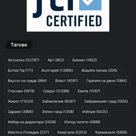
Тагове
Актуално
(33787)
Арт
(953)
Бизнес
(1652)
Ботев Пд
(111)
България
(13890)
Вашите писма
(206)
Вкусът на града
(994)
Власт
(4081)
Героите на деня
(1964)
Гласове
(5979)
Градът
(31266)
Евала
(1067)
Живот
(11032)
Забавление
(8397)
Забравеният град
(1825)
Здраве
(3890)
Зелен град
(1358)
Избори
(5020)
Избор на редактора
(2408)
Изпод тепето
(4899)
Имоти в Пловдив
(237)
Квартали
(2302)
Криминале
(5956)