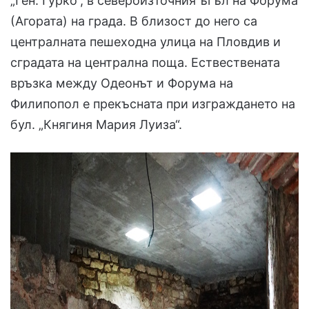
„Ген. Гурко“, в североизточния ъгъл на Форума
(Агората) на града. В близост до него са
централната пешеходна улица на Пловдив и
сградата на централна поща. Ествествената
връзка между Одеонът и Форума на
Филипопол е прекъсната при изграждането на
бул. „Княгиня Мария Луиза“.