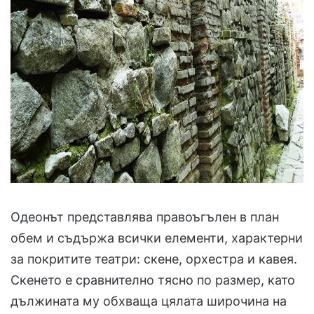
Одеонът представлява правоъгълен в план
обем и съдържа всички елементи, характерни
за покритите театри: скене, орхестра и кавея.
Скенето е сравнително тясно по размер, като
дължината му обхваща цялата широчина на