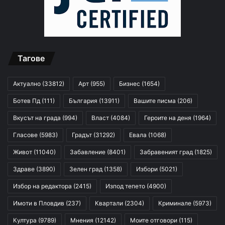
Тагове
Актуално
(33812)
Арт
(955)
Бизнес
(1654)
Ботев Пд
(111)
България
(13911)
Вашите писма
(206)
Вкусът на града
(994)
Власт
(4084)
Героите на деня
(1964)
Гласове
(5983)
Градът
(31292)
Евала
(1068)
Живот
(11040)
Забавление
(8401)
Забравеният град
(1825)
Здраве
(3890)
Зелен град
(1358)
Избори
(5021)
Избор на редактора
(2415)
Изпод тепето
(4900)
Имоти в Пловдив
(237)
Квартали
(2304)
Криминале
(5973)
Култура
(9789)
Мнения
(12142)
Моите отговори
(115)