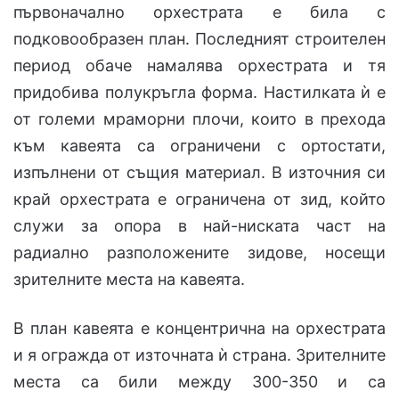
първоначално орхестрата е била с
подковообразен план. Последният строителен
период обаче намалява орхестрата и тя
придобива полукръгла форма. Настилката ѝ е
от големи мраморни плочи, които в прехода
към кавеята са ограничени с ортостати,
изпълнени от същия материал. В източния си
край орхестрата е ограничена от зид, който
служи за опора в най-ниската част на
радиално разположените зидове, носещи
зрителните места на кавеята.
В план кавеята е концентрична на орхестрата
и я огражда от източната ѝ страна. Зрителните
места са били между 300-350 и са