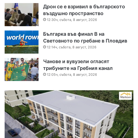
Дрон се е взривил в българското
въздушно пространство
12:30ч, събота, 8 август, 2026
Българка във финал B на
Световното по гребане в Пловдив
12:14ч, събота, 8 август, 2026
Чанове и вувузели огласят
трибуните на Гребния канал
12:05ч, събота, 8 август, 2026