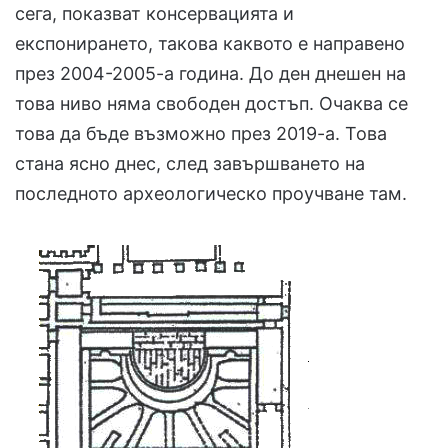
сега, показват консервацията и
експонирането, такова каквото е направено
през 2004-2005-а година. До ден днешен на
това ниво няма свободен достъп. Очаква се
това да бъде възможно през 2019-а. Това
стана ясно днес, след завършването на
последното археологическо проучване там.