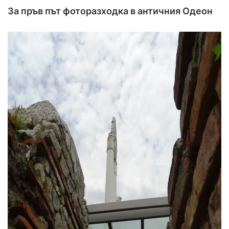
За пръв път фоторазходка в античния Одеон