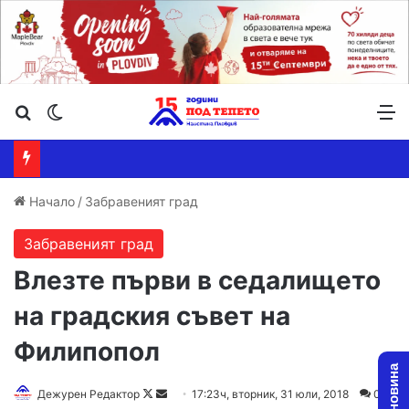
Търсене ...
Switch skin
М
Начало
/
Забравеният град
Забравеният град
Влезте първи в седалището
на градския съвет на
Филипопол
Дежурен Редактор
F
S
17:23ч, вторник, 31 юли, 2018
0