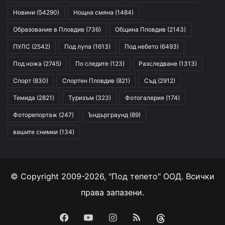
Новини
(54290)
Нощна смяна
(1484)
Образование в Пловдив
(736)
Община Пловдив
(2143)
ПУЛС
(2542)
Под лупа
(1613)
Под небето
(6493)
Под ножа
(2745)
По следите
(123)
Разследване
(1313)
Спорт
(830)
Спортен Пловдив
(821)
Съд
(2912)
Темида
(2821)
Туризъм
(323)
Фотогалерия
(174)
Фоторепортаж
(247)
Ъндърграунд
(89)
вашите снимки
(134)
© Copyright 2009-2026, "Под тепето" ООД. Всички
права запазени.
Facebook
YouTube
Instagram
RSS
Threads