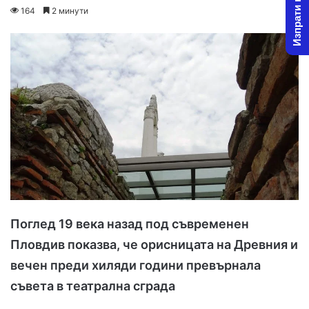
Изпрати новина
o
e
164
2 минути
l
n
l
d
o
a
w
n
o
e
n
m
X
a
i
l
Поглед 19 века назад под съвременен
Пловдив показва, че орисницата на Древния и
вечен преди хиляди години превърнала
съвета в театрална сграда