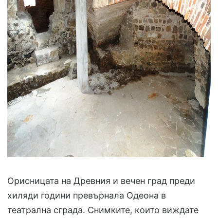
Орисницата на Древния и вечен град преди
хиляди години превърнала Одеона в
театрална сграда. Снимките, които виждате