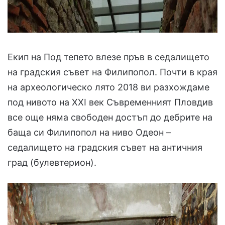
Екип на Под тепето влезе пръв в седалището
на градския съвет на Филипопол. Почти в края
на археологическо лято 2018 ви разхождаме
под нивото на XXI век Съвременният Пловдив
все още няма свободен достъп до дебрите на
баща си Филипопол на ниво Одеон –
седалището на градския съвет на античния
град (булевтерион).