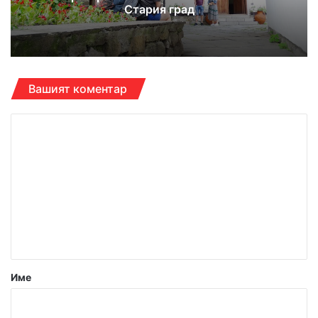
Стария град
Вашият коментар
К
о
м
е
н
т
а
р
Име
:
*