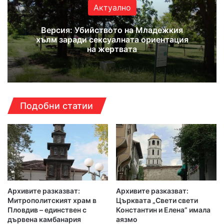
Актуално
Версия: Убийството на Младежкия
хълм заради сексуалната ориентация
на жертвата
Подобни статии
Архивите разказват:
Архивите разказват:
Митрополитският храм в
Църквата „Свети свети
Пловдив – единствен с
Константин и Елена” имала
дървена камбанария
аязмо