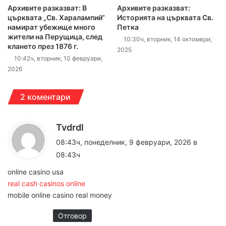
Архивите разказват: В
Архивите разказват:
църквата „Св. Харалампий“
Историята на църквата Св.
намират убежище много
Петка
жители на Перущица, след
10:30ч, вторник, 14 октомври,
клането през 1876 г.
2025
10:42ч, вторник, 10 февруари,
2026
2 коментари
к
Tvdrdl
а
08:43ч, понеделник, 9 февруари, 2026 в
з
08:43ч
а
online casino usa
:
real cash casinos online
mobile online casino real money
Отговор