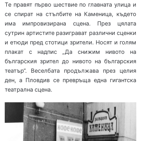
Те правят първо шествие по главната улица и
се спират на стълбите на Каменица, където
има импровизирана сцена. През цялата
сутрин артистите разиграват различни сценки
и етюди пред стотици зрители. Носят и голям
плакат с надпис „Да снижим нивото на
българския зрител до нивото на българския
театър“. Веселбата продължава през целия
ден, а Пловдив се превръща една гигантска
театрална сцена.