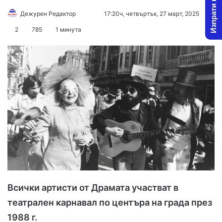
Изпрати новина
Дежурен Редактор
F
S
17:20ч, четвъртък, 27 март, 2025
o
e
2
785
1 минута
l
n
l
d
o
a
w
n
o
e
n
m
X
a
i
l
Всички артисти от Драмата участват в
театрален карнавал по центъра на града през
1988 г.