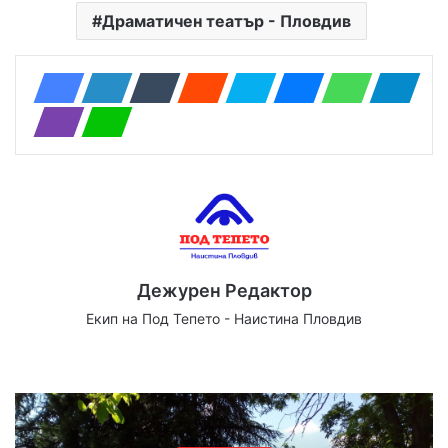
Драматичен театър - Пловдив
Дежурен Редактор
Екип на Под Тепето - Наистина Пловдив
We
Fa
X
Yo
Ins
bsi
ce
uT
tag
te
bo
ub
ra
ok
e
m