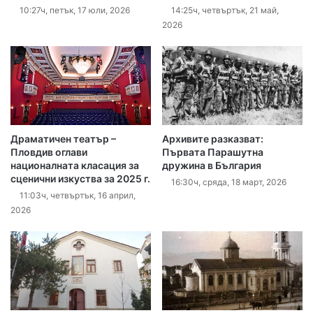
10:27ч, петък, 17 юли, 2026
14:25ч, четвъртък, 21 май,
2026
Драматичен театър –
Архивите разказват:
Пловдив оглави
Първата Парашутна
националната класация за
дружина в България
сценични изкуства за 2025 г.
16:30ч, сряда, 18 март, 2026
11:03ч, четвъртък, 16 април,
2026