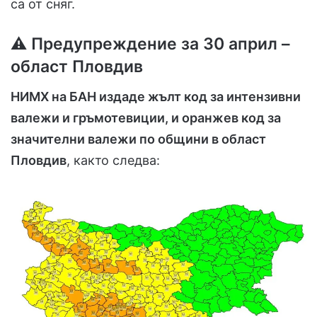
са от сняг.
⚠️ Предупреждение за 30 април –
област Пловдив
НИМХ на БАН издаде жълт код за интензивни
валежи и гръмотевиции, и оранжев код за
значителни валежи по общини в област
Пловдив
, както следва: