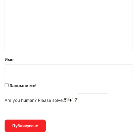
о
м
е
н
т
а
р
Име
:
*
Запомни ме!
Are you human? Please solve: