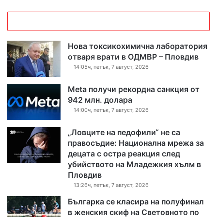
Нова токсикохимична лаборатория
отваря врати в ОДМВР – Пловдив
14:05ч, петък, 7 август, 2026
Meta получи рекордна санкция от
942 млн. долара
14:00ч, петък, 7 август, 2026
„Ловците на педофили“ не са
правосъдие: Национална мрежа за
децата с остра реакция след
убийството на Младежкия хълм в
Пловдив
13:26ч, петък, 7 август, 2026
Българка се класира на полуфинал
в женския скиф на Световното по