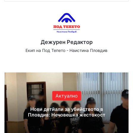
Дежурен Редактор
Екип на Под Тепето - Наистина Пловдив
Website
Facebook
X
YouTube
Instagram
Актуално
Нови детйали за убийството в
Пловдив: Нечовешка жестокост