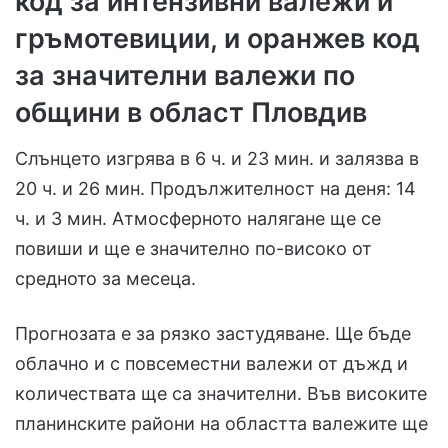
код за интензивни валежи и
гръмотевиции, и оранжев код
за значителни валежи по
общини в област Пловдив
Слънцето изгрява в 6 ч. и 23 мин. и залязва в
20 ч. и 26 мин. Продължителност на деня: 14
ч. и 3 мин. Атмосферното налягане ще се
повиши и ще е значително по-високо от
средното за месеца.
Прогнозата е за рязко застудяване. Ще бъде
облачно и с повсеместни валежи от дъжд и
количествата ще са значителни. Във високите
планинските райони на областта валежите ще