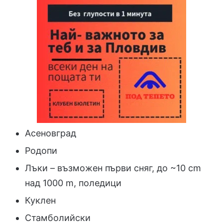
Асеновград
Родопи
Лъки – възможен първи сняг, до ~10 cm
над 1000 m, поледици
Куклен
Стамболийски