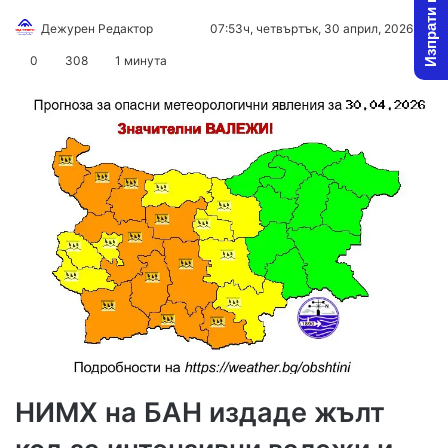
Изпрати новина
Follow
Send
Дежурен Редактор
07:53ч, четвъртък, 30 април, 2026
on
an
0
308
1 минута
X
email
НИМХ на БАН издаде жълт