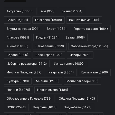
Актуално
(33800)
Арт
(955)
Бизнес
(1654)
Ботев Пд
(111)
България
(13909)
Вашите писма
(206)
Вкусът на града
(994)
Власт
(4084)
Героите на деня
(1964)
Гласове
(5981)
Градът
(31284)
Евала
(1068)
Живот
(11036)
Забавление
(8399)
Забравеният град
(1825)
Здраве
(3890)
Зелен град
(1358)
Избори
(5021)
Избор на редактора
(2412)
Изпод тепето
(4899)
Имоти в Пловдив
(237)
Квартали
(2304)
Криминале
(5969)
Култура
(9788)
Мнения
(12139)
Моите отговори
(115)
Новини
(54275)
Нощна смяна
(1484)
Образование в Пловдив
(736)
Община Пловдив
(2143)
ПУЛС
(2542)
Под лупа
(1613)
Под небето
(6493)