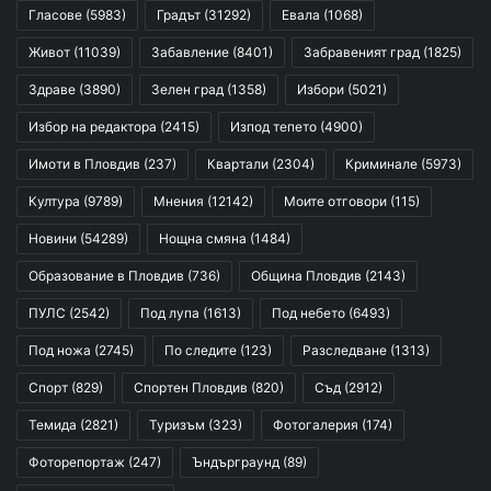
Гласове
(5983)
Градът
(31292)
Евала
(1068)
Живот
(11039)
Забавление
(8401)
Забравеният град
(1825)
Здраве
(3890)
Зелен град
(1358)
Избори
(5021)
Избор на редактора
(2415)
Изпод тепето
(4900)
Имоти в Пловдив
(237)
Квартали
(2304)
Криминале
(5973)
Култура
(9789)
Мнения
(12142)
Моите отговори
(115)
Новини
(54289)
Нощна смяна
(1484)
Образование в Пловдив
(736)
Община Пловдив
(2143)
ПУЛС
(2542)
Под лупа
(1613)
Под небето
(6493)
Под ножа
(2745)
По следите
(123)
Разследване
(1313)
Спорт
(829)
Спортен Пловдив
(820)
Съд
(2912)
Темида
(2821)
Туризъм
(323)
Фотогалерия
(174)
Фоторепортаж
(247)
Ъндърграунд
(89)