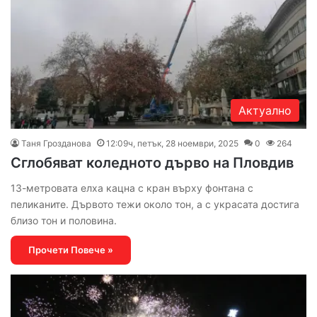
Актуално
Таня Грозданова
12:09ч, петък, 28 ноември, 2025
0
264
Сглобяват коледното дърво на Пловдив
13-метровата елха кацна с кран върху фонтана с
пеликаните. Дървото тежи около тон, а с украсата достига
близо тон и половина.
Прочети Повече »