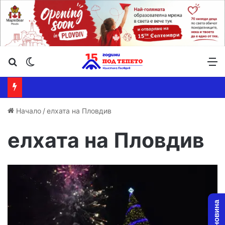
Търсене ...
Switch skin
М
Начало
/
елхата на Пловдив
елхата на Пловдив