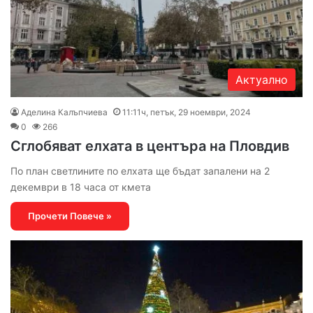
Актуално
Аделина Калъпчиева
11:11ч, петък, 29 ноември, 2024
0
266
Сглобяват елхата в центъра на Пловдив
По план светлините по елхата ще бъдат запалени на 2
декември в 18 часа от кмета
Прочети Повече »