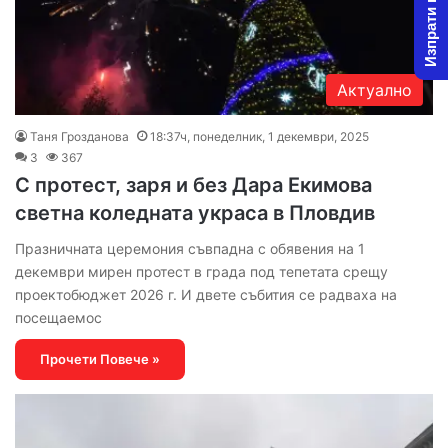
Изпрати новина
Актуално
Таня Грозданова
18:37ч, понеделник, 1 декември, 2025
3
367
С протест, заря и без Дара Екимова
светна коледната украса в Пловдив
Празничната церемония съвпадна с обявения на 1
декември мирен протест в града под тепетата срещу
проектобюджет 2026 г. И двете събития се радваха на
посещаемос
Прочети Повече »