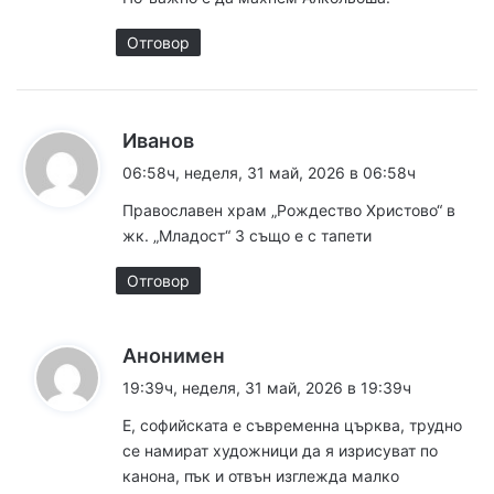
Отговор
к
Иванов
а
06:58ч, неделя, 31 май, 2026 в 06:58ч
з
Православен храм „Рождество Христово“ в
а
жк. „Младост“ 3 също е с тапети
:
Отговор
к
Анонимен
а
19:39ч, неделя, 31 май, 2026 в 19:39ч
з
Е, софийската е съвременна църква, трудно
а
се намират художници да я изрисуват по
:
канона, пък и отвън изглежда малко