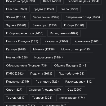
Вкусът на града
(994)
Власт
(4082)
Героите на деня
(1964)
Гласове
(5979)
Градът
(31276)
Евала
(1067)
Живот
(11034)
Забавление
(8399)
Забравеният град
(1825)
Здраве
(3890)
Зелен град
(1358)
Избори
(5020)
Избор на редактора
(2410)
Изпод тепето
(4899)
Имоти в Пловдив
(237)
Квартали
(2304)
Криминале
(5963)
Култура
(9786)
Мнения
(12138)
Моите отговори
(115)
Новини
(54258)
Нощна смяна
(1484)
Образование в Пловдив
(736)
Община Пловдив
(2143)
ПУЛС
(2542)
Под лупа
(1613)
Под небето
(6493)
Под ножа
(2745)
По следите
(123)
Разследване
(1312)
Спорт
(827)
Спортен Пловдив
(817)
Съд
(2907)
Темида
(2817)
Туризъм
(323)
Фотогалерия
(174)
Фоторепортаж
(247)
Ъндърграунд
(89)