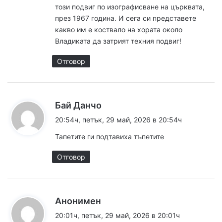
:
този подвиг по изографисване на църквата,
през 1967 година. И сега си представете
какво им е коствало на хората около
Владиката да затрият техния подвиг!
Отговор
к
Бай Данчо
а
20:54ч, петък, 29 май, 2026 в 20:54ч
з
Тапетите ги подтавиха тъпетите
а
:
Отговор
к
Анонимен
а
20:01ч, петък, 29 май, 2026 в 20:01ч