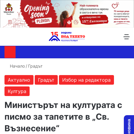
Търсене ...
Switch skin
М
Начало
/
Градът
Актуално
Градът
Избор на редактора
Култура
Министърът на културата с
писмо за тапетите в „Св.
Възнесение“