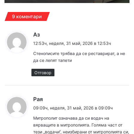
9 коментари
к
Аз
а
12:53ч, неделя, 31 май, 2026 в 12:53ч
з
Стенописите трябва да се реставрират, а не
а
да се лепят тапети
:
Отговор
к
Рая
а
09:09ч, неделя, 31 май, 2026 в 09:09ч
з
Митрополит означава да си водач на
а
вярващите в митрополията. Голяма част от
:
тези „водачи“, неизбирани от митрополията си,