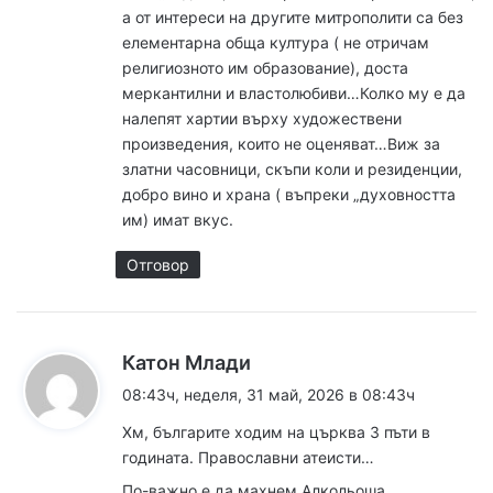
а от интереси на другите митрополити са без
елементарна обща култура ( не отричам
религиозното им образование), доста
меркантилни и властолюбиви…Колко му е да
налепят хартии върху художествени
произведения, които не оценяват…Виж за
златни часовници, скъпи коли и резиденции,
добро вино и храна ( въпреки „духовността
им) имат вкус.
Отговор
к
Катон Млади
а
08:43ч, неделя, 31 май, 2026 в 08:43ч
з
Хм, българите ходим на църква 3 пъти в
а
годината. Православни атеисти…
:
По-важно е да махнем Алкольоша.