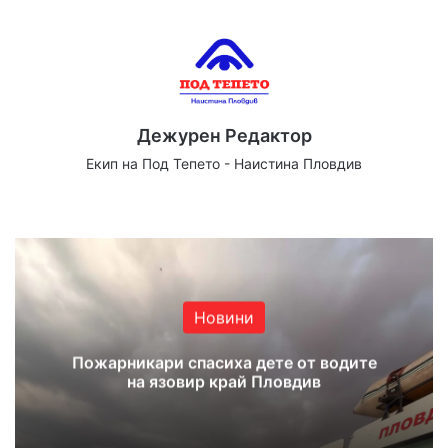
Дежурен Редактор
Екип на Под Тепето - Наистина Пловдив
Website
Facebook
X
YouTube
Instagram
Новини
Пожарникари спасиха дете от водите
на язовир край Пловдив