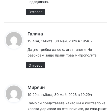
недодялана.
Отговор
к
Галина
а
19:46ч, събота, 30 май, 2026 в 19:46ч
з
Да ,не трябва да се слагат тапети. Не
а
разбирам защо прави това митрополита .
:
Отговор
к
Миряин
а
19:29ч, събота, 30 май, 2026 в 19:29ч
з
Само си представете какво им е коствало на
а
хората дарители на стенописите, да извършат