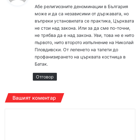
з
Абе религиозните деноминации в България
а
може и да са независими от държавата, но
:
въпреки установилата се практика, Църквата
не стои над закона. Или за да сме по-точни,
не трябва да е над закона. Уви, това не е нито
първото, нито второто изпълнение на Николай
Пловдивски. От лепенето на тапети до
профанизирането на църквата костница в
Батак.
Отговор
Вашият коментар
К
о
м