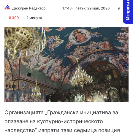
Изпрати новина
Follow
Send
Дежурен Редактор
17:48ч, петък, 29 май, 2026
9
on
an
8 309
1 минута
X
email
Организацията „Гражданска инициатива за
опазване на културно-историческото
наследство“ изпрати тази седмица позиция