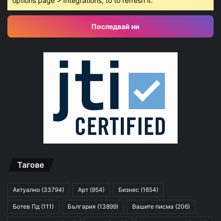
options page > Integrations, to to refresh it.
Последвай ни
Тагове
Актуално
(33794)
Арт
(954)
Бизнес
(1654)
Ботев Пд
(111)
България
(13899)
Вашите писма
(206)