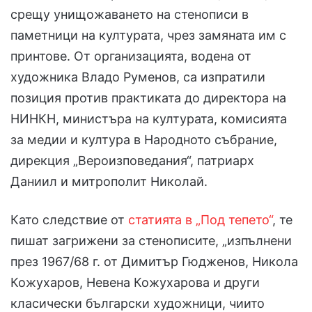
срещу унищожаването на стенописи в
паметници на културата, чрез замяната им с
принтове. От организацията, водена от
художника Владо Руменов, са изпратили
позиция против практиката до директора на
НИНКН, министъра на културата, комисията
за медии и култура в Народното събрание,
дирекция „Вероизповедания“, патриарх
Даниил и митрополит Николай.
Като следствие от
статията в „Под тепето“
, те
пишат загрижени за стенописите, „изпълнени
през 1967/68 г. от Димитър Гюдженов, Никола
Кожухаров, Невена Кожухарова и други
класически български художници, чиито