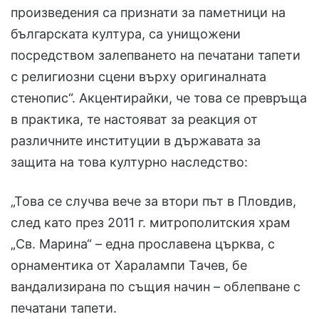
произведения са признати за паметници на
българската култура, са унищожени
посредством залепването на печатани тапети
с религиозни сцени върху оригиналната
стенопис“. Акцентирайки, че това се превръща
в практика, те настояват за реакция от
различните институции в държавата за
защита на това културно наследство:
„Това се случва вече за втори път в Пловдив,
след като през 2011 г. митрополитския храм
„Св. Марина“ – една прославена църква, с
орнаментика от Харалампи Тачев, бе
вандализирана по същия начин – облепване с
печатани тапети.