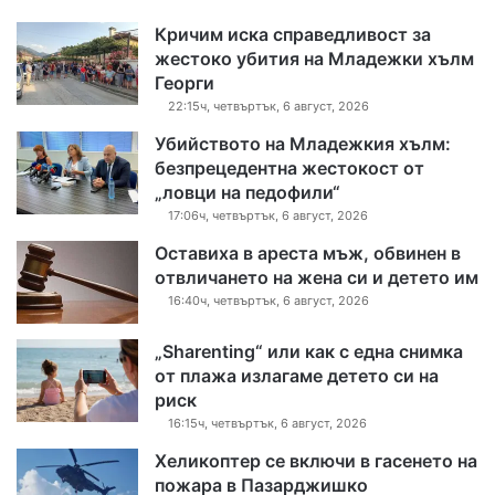
Кричим иска справедливост за
жестоко убития на Младежки хълм
Георги
22:15ч, четвъртък, 6 август, 2026
Убийството на Младежкия хълм:
безпрецедентна жестокост от
„ловци на педофили“
17:06ч, четвъртък, 6 август, 2026
Оставиха в ареста мъж, обвинен в
отвличането на жена си и детето им
16:40ч, четвъртък, 6 август, 2026
„Sharenting“ или как с една снимка
от плажа излагаме детето си на
риск
16:15ч, четвъртък, 6 август, 2026
Хеликоптер се включи в гасенето на
пожара в Пазарджишко