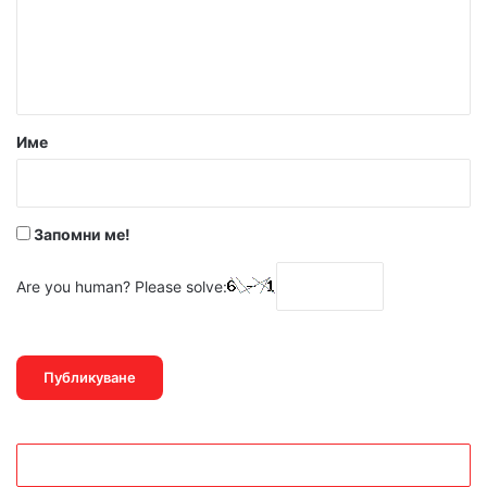
е
н
т
а
р
Име
:
*
Запомни ме!
Are you human? Please solve: