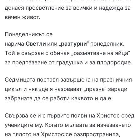
донася просветление за всички и надежда за
вечен живот.
Понеделникът се
нарича
Светли
или
„разтурни“
понеделник.
Той е свързан с обичая „размятване на яйца“
за предпазване от градушка и за плодородие.
Седмицата поставя завършека на празничния
цикъл и някъде я назовават „празна“ заради
забраната да се работи каквото и да е.
Свързва се и с първите появи на Христос сред
учениците му. Когато мълвата за изчезването
на тялото на Христос се разпространила,