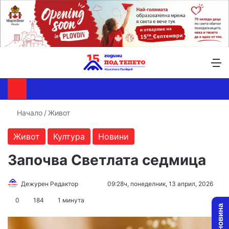
Търсене ...
Switch skin
М
Начало
/
Живот
Живот
Култура
Новини
Започва Светлата седмица
Follow
Send
Дежурен Редактор
09:28ч, понеделник, 13 април, 2026
on
an
0
184
1 минута
X
email