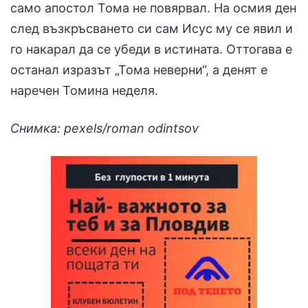
само апостол Тома не повярвал. На осмия ден
след възкръсването си сам Исус му се явил и
го накарал да се убеди в истината. Оттогава е
останал изразът „Тома неверни“, а денят е
наречен Томина неделя.
Снимка: pexels/roman odintsov