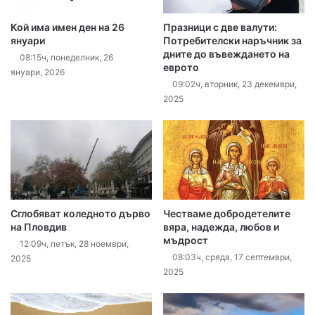
Кой има имен ден на 26
Празници с две валути:
януари
Потребителски наръчник за
дните до въвеждането на
08:15ч, понеделник, 26
еврото
януари, 2026
09:02ч, вторник, 23 декември,
2025
Сглобяват коледното дърво
Честваме добродетелите
на Пловдив
вяра, надежда, любов и
мъдрост
12:09ч, петък, 28 ноември,
08:03ч, сряда, 17 септември,
2025
2025