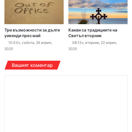
Три възможности за дълги
Какви са традициите на
уикенди през май
Светъл вторник
10:03ч, събота, 26 април,
08:12ч, вторник, 22 април,
2025
2025
Вашият коментар
К
о
м
е
н
т