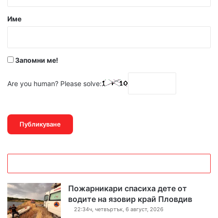
а
р
Име
:
*
Запомни ме!
Are you human? Please solve:
Пожарникари спасиха дете от
водите на язовир край Пловдив
22:34ч, четвъртък, 6 август, 2026