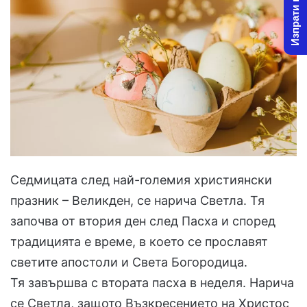
Изпрати новина
Седмицата след най-големия християнски
празник – Великден, се нарича Светла. Тя
започва от втория ден след Пасха и според
традицията е време, в което се прославят
светите апостоли и Света Богородица.
Тя завършва с втората пасха в неделя. Нарича
се Светла, защото Възкресението на Христос