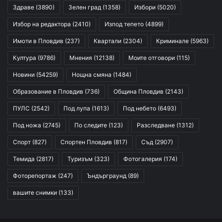
Здраве
(3890)
Зелен град
(1358)
Избори
(5020)
Избор на редактора
(2410)
Изпод тепето
(4899)
Имоти в Пловдив
(237)
Квартали
(2304)
Криминале
(5963)
Култура
(9786)
Мнения
(12138)
Моите отговори
(115)
Новини
(54259)
Нощна смяна
(1484)
Образование в Пловдив
(736)
Община Пловдив
(2143)
ПУЛС
(2542)
Под лупа
(1613)
Под небето
(6493)
Под ножа
(2745)
По следите
(123)
Разследване
(1312)
Спорт
(827)
Спортен Пловдив
(817)
Съд
(2907)
Темида
(2817)
Туризъм
(323)
Фотогалерия
(174)
Фоторепортаж
(247)
Ъндърграунд
(89)
вашите снимки
(133)