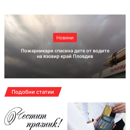
Website
Facebook
X
YouTube
Instagram
Новини
Пожарникари спасиха дете от водите
на язовир край Пловдив
Подобни статии