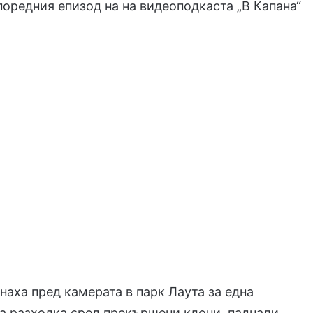
оредния епизод на на видеоподкаста „В Капана“
.
наха пред камерата в парк Лаута за една
на разходка сред прекършени клони, паднали