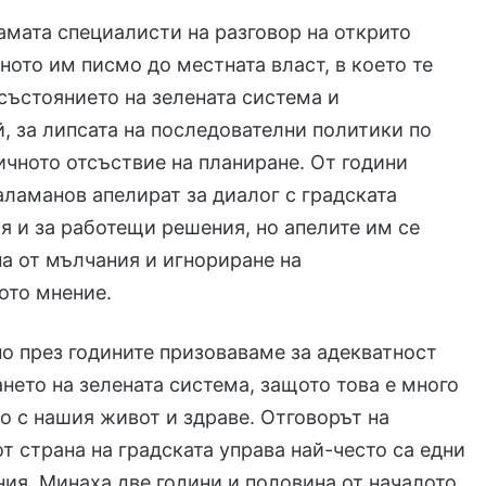
мата специалисти на разговор на открито
ното им писмо до местната власт, в което те
състоянието на зелената система и
, за липсата на последователни политики по
ичното отсъствие на планиране. От години
ламанов апелират за диалог с градската
 и за работещи решения, но апелите им се
на от мълчания и игнориране на
ото мнение.
но през годините призоваваме за адекватност
ето на зелената система, защото това е много
о с нашия живот и здраве. Отговорът на
от страна на градската управа най-често са едни
ия. Минаха две години и половина от началото