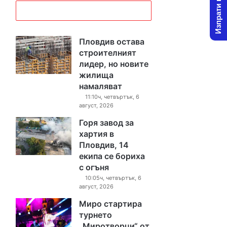
Изпрати новина
Пловдив остава
строителният
лидер, но новите
жилища
намаляват
11:10ч, четвъртък, 6
август, 2026
Горя завод за
хартия в
Пловдив, 14
екипа се бориха
с огъня
10:05ч, четвъртък, 6
август, 2026
Миро стартира
турнето
„Миротворци“ от