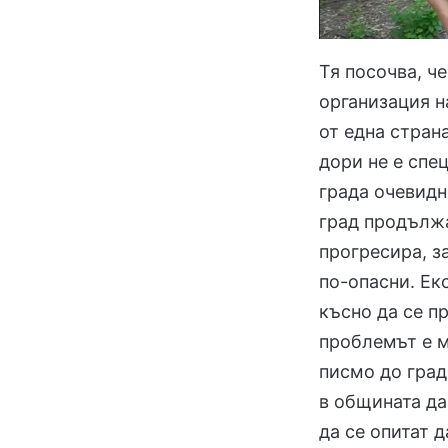
Тя посочва, ч
организация на
от една стран
дори не е спе
града очевидно
град продължа
прогресира, з
по-опасни. Ек
късно да се п
проблемът е м
писмо до градс
в общината да
да се опитат