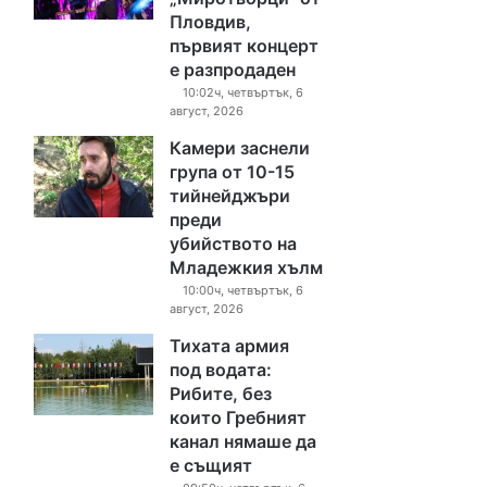
Пловдив,
първият концерт
е разпродаден
10:02ч, четвъртък, 6
август, 2026
Камери заснели
група от 10-15
тийнейджъри
преди
убийството на
Младежкия хълм
10:00ч, четвъртък, 6
август, 2026
Тихата армия
под водата:
Рибите, без
които Гребният
канал нямаше да
е същият