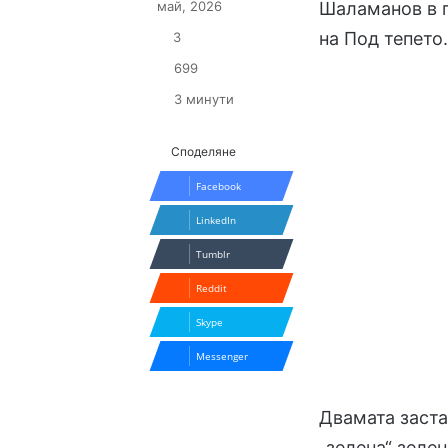
май, 2026
Шаламанов в п
на Под тепето
3
699
3 минути
Споделяне
Facebook
LinkedIn
Tumblr
Reddit
Skype
Messenger
Двамата заста
„зелена“ зеле