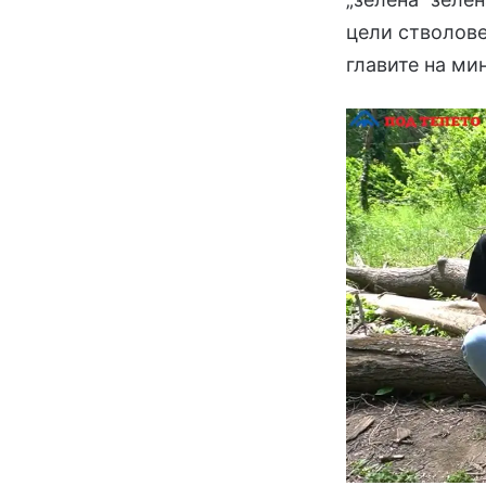
цели стволове
главите на ми