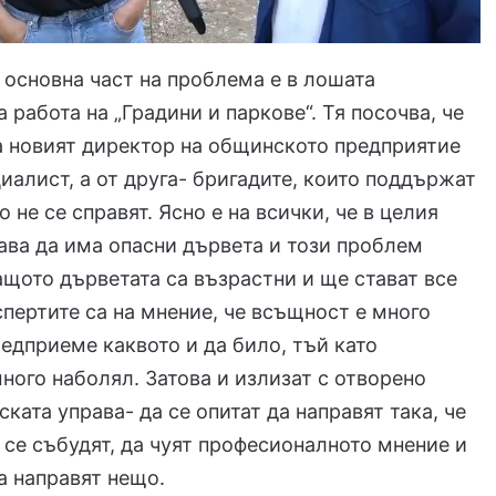
е основна част на проблема е в лошата
 работа на „Градини и паркове“. Тя посочва, че
а новият директор на общинското предприятие
циалист, а от друга- бригадите, които поддържат
 не се справят. Ясно е на всички, че в целия
ва да има опасни дървета и този проблем
ащото дърветата са възрастни и ще стават все
спертите са на мнение, че всъщност е много
редприеме каквото и да било, тъй като
ного наболял. Затова и излизат с отворено
ката управа- да се опитат да направят така, че
 се събудят, да чуят професионалното мнение и
 да направят нещо.