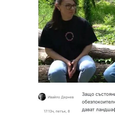
Защо състояни
Ивайло Дернев
обезпокоителн
Follow
Send
on
an
дават ландша
17:13ч, петък, 8
X
email