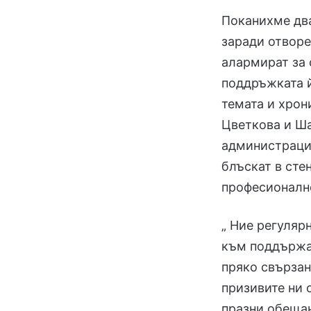
Поканихме два
заради отворе
алармират за 
поддръжката й
темата и хрон
Цветкова и Ша
администрация
блъскат в сте
професионалн
„ Ние регуляр
към поддържан
пряко свързан
призивите ни 
празни обещан