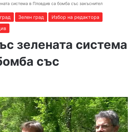
ната система в Пловдив са бомба със закъснител
 град
Зелен град
Избор на редактора
див
ъс зелената система
бомба със