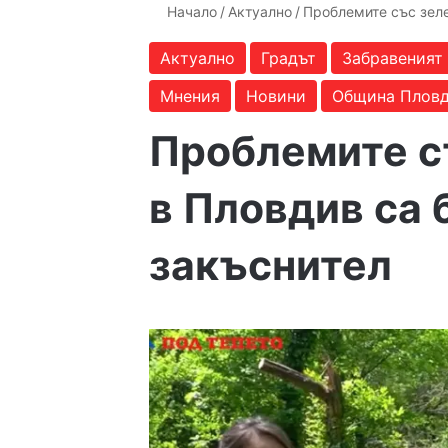
Начало
/
Актуално
/
Проблемите със зеле
Актуално
Градът
Забравеният
Мнения
Новини
Община Плов
Проблемите с
в Пловдив са 
закъснител