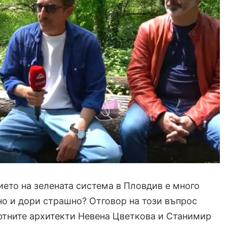
ето на зелената система в Пловдив е много
о и дори страшно? Отговор на този въпрос
фтните архитекти Невена Цветкова и Станимир