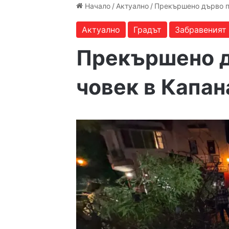
Начало
/
Актуално
/
Прекършено дърво по
Актуално
Градът
Забравеният
Прекършено д
човек в Капан