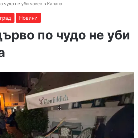
 чудо не уби човек в Капана
 град
Новини
ърво по чудо не уби
а