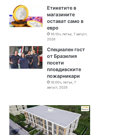
Етикетите в
магазините
остават само в
евро
16:10ч, петък, 7 август,
2026
Специален гост
от Бразилия
посети
пловдивските
пожарникари
16:00ч, петък, 7
август, 2026