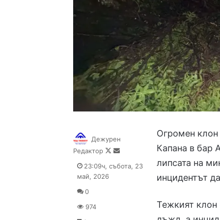
Огромен клон 
Дежурен
Капана в бар 
Follow
Send
Редактор
on
an
липсата на ми
23:09ч, събота, 23
X
email
май, 2026
инцидентът да
0
Тежкият клон 
974
дъжд, а инцид