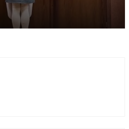
 2026
айка в съда
 2026
иззети в Пловдивско за месец
 2026
ловдив (07.08– 13.08)
 2026
ите остават само в евро