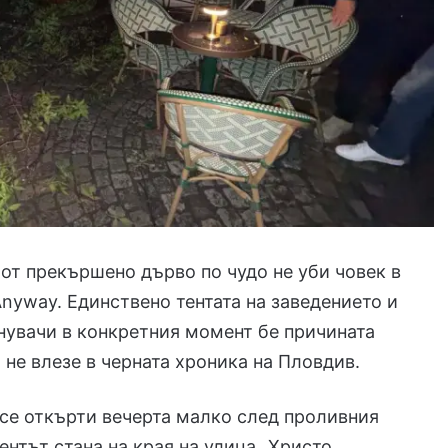
от прекършено дърво по чудо не уби човек в
Anyway. Единствено тентата на заведението и
нувачи в конкретния момент бе причината
 не влезе в черната хроника на Пловдив.
се откърти вечерта малко след проливния
ентът стана на края на улица „Христо