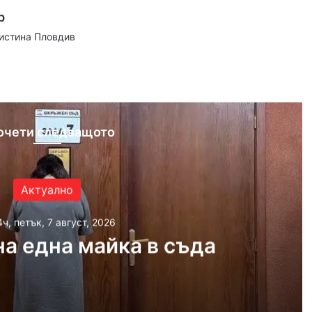
р
аистина Пловдив
ram
очети следващото
Актуално
4ч, петък, 7 август, 2026
а една майка в съда