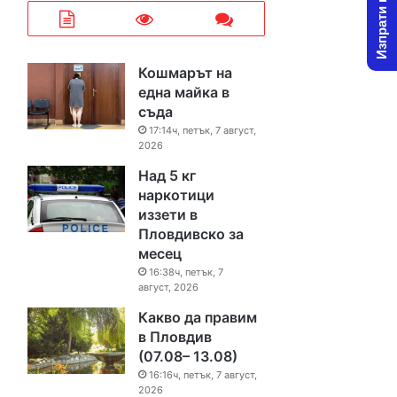
Изпрати новина
Кошмарът на
една майка в
съда
17:14ч, петък, 7 август,
2026
Над 5 кг
наркотици
иззети в
Пловдивско за
месец
16:38ч, петък, 7
август, 2026
Какво да правим
в Пловдив
(07.08– 13.08)
16:16ч, петък, 7 август,
2026