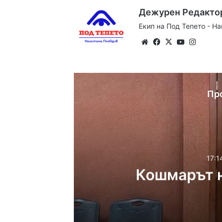
Дежурен Редакто
Екип на Под Тепето - Н
Website
Facebook
X
YouTube
Instag
Пр
17:1
Кошмарът н