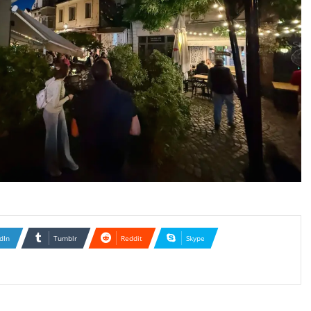
dIn
Tumblr
Reddit
Skype