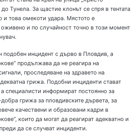
до Тунела. За щастие клонът се спря в тентата
о и това омекоти удара. Мястото е
оживено и по случайност точно в този момент
нувач.
н подобен инцидент с дърво в Пловдив, а
ркове“ продължава да не реагира на
игнали, проследяване на здравето на
адекватна грижа. Подобни инциденти стават
 а специалисти информират постоянно за
-добра грижа за пловдивските дървета, за
овече качествени и образовани кадри в
ркове“, които да могат да реагират адекватно и
 преди да се случват инциденти.