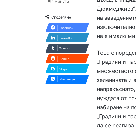
1 минута
Дюкмеджиев“, 
на заведениет
Споделяне
изключително 
Facebook
не е имало ми
LinkedIn
Tumblr
Това е пореде
Reddit
„Градини и па
Skype
множеството с
зеленината и 
Messenger
непрекъснато,
нуждата от по
набиране на п
„Градини и па
да се реагира