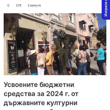
Изпрати новина
on
an
0
278
2 минути
X
email
Усвоените бюджетни
средства за 2024 г. от
държавните културни