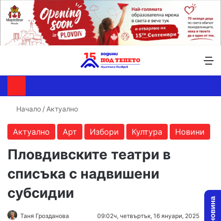
Търсене ...
Switch skin
М
Начало
/
Актуално
Актуално
Арт
Избори
Култура
Новини
Пловдивските театри в
списъка с надвишени
субсидии
Follow
Send
Таня Грозданова
09:02ч, четвъртък, 16 януари, 2025