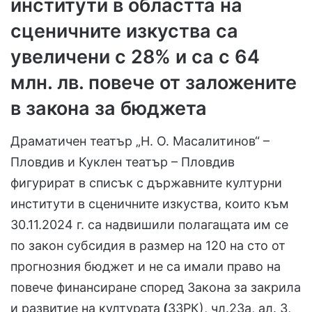
институти в областта на
сценичните изкуства са
увеличени с 28%
и са с 64
млн. лв. повече от заложените
в закона за бюджета
Драматичен театър „Н. О. Масалитинов“ –
Пловдив и Куклен театър – Пловдив
фигурират в списък с държавните културни
институти в сценичните изкуства, които към
30.11.2024 г. са надвишили полагащата им се
по закон субсидия в размер на 120 на сто от
прогнозния бюджет и не са имали право на
повече финансиране според Закона за закрила
и развитие на културата
(
ЗЗРК), чл.23а, ал. 3,