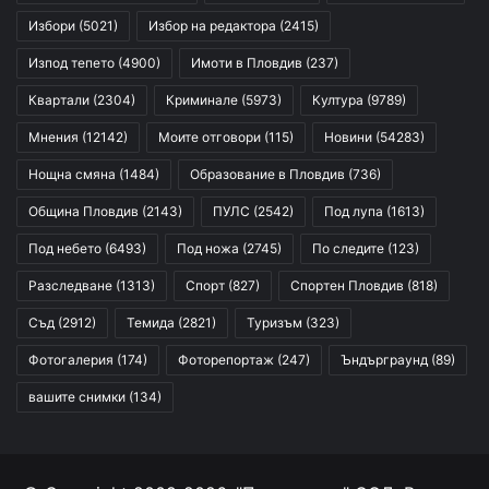
Избори
(5021)
Избор на редактора
(2415)
Изпод тепето
(4900)
Имоти в Пловдив
(237)
Квартали
(2304)
Криминале
(5973)
Култура
(9789)
Мнения
(12142)
Моите отговори
(115)
Новини
(54283)
Нощна смяна
(1484)
Образование в Пловдив
(736)
Община Пловдив
(2143)
ПУЛС
(2542)
Под лупа
(1613)
Под небето
(6493)
Под ножа
(2745)
По следите
(123)
Разследване
(1313)
Спорт
(827)
Спортен Пловдив
(818)
Съд
(2912)
Темида
(2821)
Туризъм
(323)
Фотогалерия
(174)
Фоторепортаж
(247)
Ъндърграунд
(89)
вашите снимки
(134)