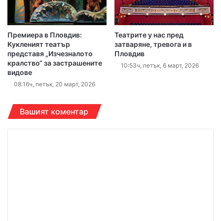
Премиера в Пловдив:
Театрите у нас пред
Кукленият театър
затваряне, тревога и в
представя „Изчезналото
Пловдив
кралство“ за застрашените
10:53ч, петък, 6 март, 2026
видове
08:16ч, петък, 20 март, 2026
Вашият коментар
К
о
м
е
н
т