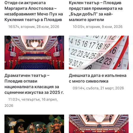
Отиде си актрисата
Куклен театър – Пловдив
Маргарита Апостолова –
представя премиерата на
незабравимият Мечо Пух на
„Бъди добъЛ“ за най-
Кукления театър в Пловдив
малките зрители
16:57ч, вторник, 28 юли, 2026
10:05ч, вторник, 9 юни, 2026
Драматичен театър –
Днешната дата е изпълнена
Пловдив оглави
с много символика
националната класация за
09:14ч, събота, 21 март, 2026
сценични изкуства за 2025 г.
11:03ч, четвъртък, 16 април,
2026