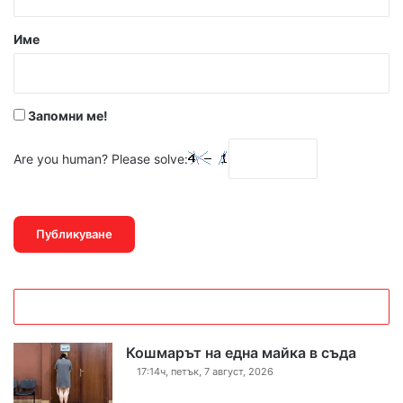
а
р
Име
:
*
Запомни ме!
Are you human? Please solve:
Кошмарът на една майка в съда
17:14ч, петък, 7 август, 2026