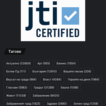
Тагове
Актуално
(33806)
Арт
(955)
Бизнес
(1654)
Ботев Пд
(111)
България
(13910)
Вашите писма
(206)
Вкусът на града
(994)
Власт
(4084)
Героите на деня
(1964)
Гласове
(5983)
Градът
(31289)
Евала
(1068)
Живот
(11038)
Забавление
(8400)
Забравеният град
(1825)
Здраве
(3890)
Зелен град
(1358)