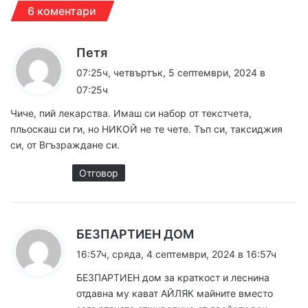
6 коментари
к
Петя
а
07:25ч, четвъртък, 5 септември, 2024 в
з
07:25ч
а
Чиче, пий лекарства. Имаш си набор от текстчета,
:
пльоскаш си ги, но НИКОЙ не те чете. Тъп си, таксиджия
си, от Вгъзраждане си.
Отговор
к
БЕЗПАРТИЕН ДОМ
а
16:57ч, сряда, 4 септември, 2024 в 16:57ч
з
БЕЗПАРТИЕН дом за краткост и леснина
а
отдавна му кават АЙЛЯК майните вместо
: