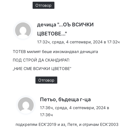
Отговор
дечица "...ОЪ ВСИЧКИ
к
ЦВЕТОВЕ..."
а
17:32ч, сряда, 4 септември, 2024 в 17:32ч
з
ТОТЕВ милият беше изкомандвал дечицата
а
ПОД СТРОЙ ДА СКАНДИРАТ:
:
„НИЕ СМЕ ВСИЧКИ ЦВЕТОВЕ“
Отговор
к
Петьо, бъдеща г-ца
а
17:36ч, сряда, 4 септември, 2024 в
з
17:36ч
а
подкрепям ЕСК’2019 и аз, Петя, и отричам ЕСК’2003
: