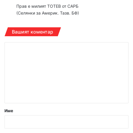
Прав е милият ТОТЕВ от САРБ
(Селянки за Америк. Тазв. БФ)
Вашият коментар
К
о
м
е
н
т
а
р
Име
:
*