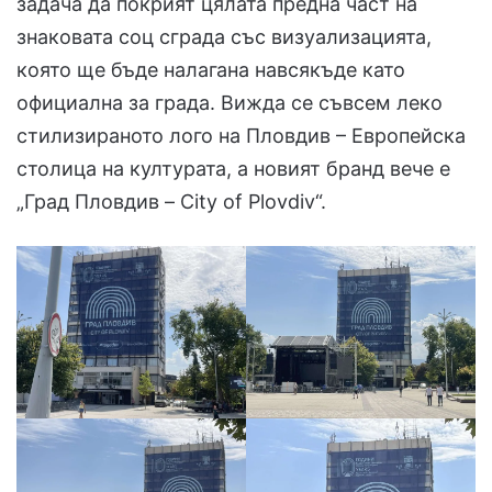
задача да покрият цялата предна част на
знаковата соц сграда със визуализацията,
която ще бъде налагана навсякъде като
официална за града. Вижда се съвсем леко
стилизираното лого на Пловдив – Европейска
столица на културата, а новият бранд вече е
„Град Пловдив – City of Plovdiv“.