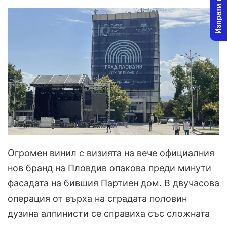
Изпрати новина
Огромен винил с визията на вече официалния
нов бранд на Пловдив опакова преди минути
фасадата на бившия Партиен дом. В двучасова
операция от върха на сградата половин
дузина алпинисти се справиха със сложната