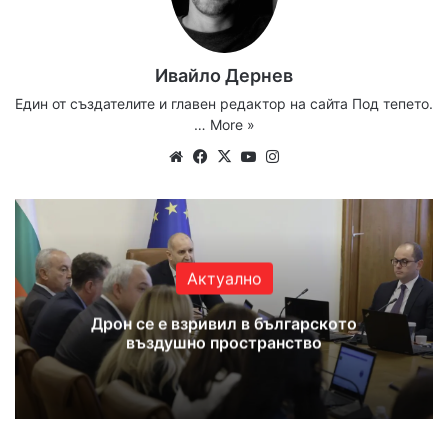
Ивайло Дернев
Един от създателите и главен редактор на сайта Под тепето.
…
More »
Website
Facebook
X
YouTube
Instagram
Актуално
Дрон се е взривил в българското
въздушно пространство