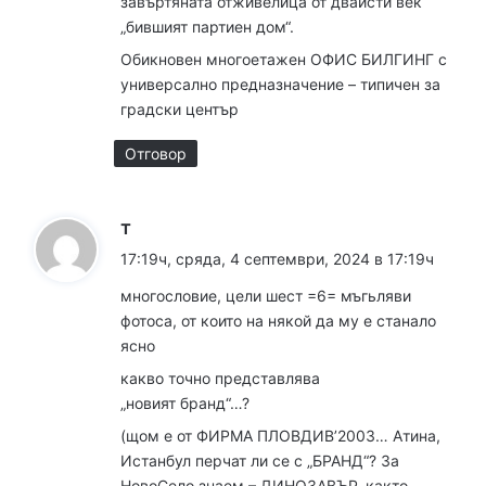
завъртяната отживелица от двайсти век
„бившият партиен дом“.
Обикновен многоетажен ОФИС БИЛГИНГ с
универсално предназначение – типичен за
градски център
Отговор
к
т
а
17:19ч, сряда, 4 септември, 2024 в 17:19ч
з
многословие, цели шест =6= мъгьляви
а
фотоса, от които на някой да му е станало
:
ясно
какво точно представлява
„новият бранд“…?
(щом е от ФИРМА ПЛОВДИВ’2003… Атина,
Истанбул перчат ли се с „БРАНД“? За
НовоСело знаем – ДИНОЗАВЪР, както