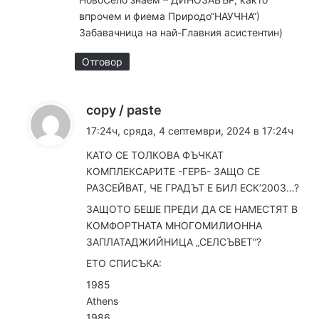
впрочем и фиема Природо“НАУЧНА“)
Забавачница на най-Главния асистентин)
Отговор
к
copy / paste
а
17:24ч, сряда, 4 септември, 2024 в 17:24ч
з
КАТО СЕ ТОЛКОВА ФЪЧКАТ
а
КОМПЛЕКСАРИТЕ -ГЕРБ- ЗАЩО СЕ
:
РАЗСЕЙВАТ, ЧЕ ГРАДЪТ Е БИЛ ЕСК’2003…?
ЗАЩОТО БЕШЕ ПРЕДИ ДА СЕ НАМЕСТЯТ В
КОМФОРТНАТА МНОГОМИЛИОННА
ЗАПЛАТАДЖИЙНИЦА „СЕЛСЪВЕТ“?
ЕТО СПИСЪКА:
1985
Athens
1986