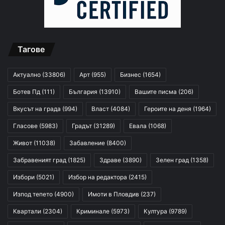
Тагове
Актуално
(33806)
Арт
(955)
Бизнес
(1654)
Ботев Пд
(111)
България
(13910)
Вашите писма
(206)
Вкусът на града
(994)
Власт
(4084)
Героите на деня
(1964)
Гласове
(5983)
Градът
(31289)
Евала
(1068)
Живот
(11038)
Забавление
(8400)
Забравеният град
(1825)
Здраве
(3890)
Зелен град
(1358)
Избори
(5021)
Избор на редактора
(2415)
Изпод тепето
(4900)
Имоти в Пловдив
(237)
Квартали
(2304)
Криминале
(5973)
Култура
(9789)