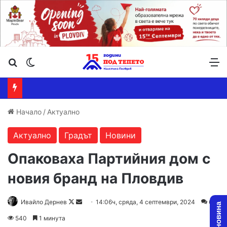
Търсене ...
Switch skin
М
Начало
/
Актуално
Актуално
Градът
Новини
Опаковаха Партийния дом с
новия бранд на Пловдив
Follow
Send
Ивайло Дернев
14:06ч, сряда, 4 септември, 2024
6
on
an
540
1 минута
X
email