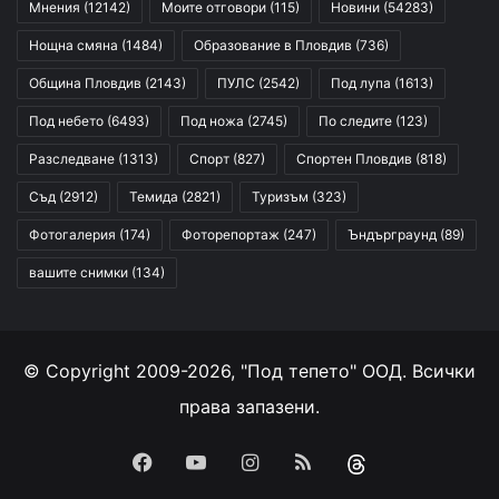
Мнения
(12142)
Моите отговори
(115)
Новини
(54283)
Нощна смяна
(1484)
Образование в Пловдив
(736)
Община Пловдив
(2143)
ПУЛС
(2542)
Под лупа
(1613)
Под небето
(6493)
Под ножа
(2745)
По следите
(123)
Разследване
(1313)
Спорт
(827)
Спортен Пловдив
(818)
Съд
(2912)
Темида
(2821)
Туризъм
(323)
Фотогалерия
(174)
Фоторепортаж
(247)
Ъндърграунд
(89)
вашите снимки
(134)
© Copyright 2009-2026, "Под тепето" ООД. Всички
права запазени.
Facebook
YouTube
Instagram
RSS
Threads